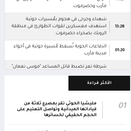
مأرب وحضرموت
شهداء وجرحى في هجوم بمُسيرات حوثية
استهدف معسكرين لقوات الطوارئ في منطقة
13:28
الرويك بصحراء حضرموت
الدفاعات الجوية تُسقط مُسيرة حوثية في أجواء
01:20
مدينة مأرب
شرطة تعز تضبط قاتل المساعد "موسى نعمان"
أحد منتسبي قوات الطوارئ بعد ساعات من
00:12
ارتكابه الجريمة.. وتؤكد استكمال الإجراءات لإحالته
الأكثر قراءة
إلى القضاء
مركز الملك سلمان يوقع برنامجاً لإعادة تأهيل
مليشيا الحوثي تقر بمصرع ثلاثة من
01
وتجهيز 11 منشأة صحية في لحج والضالع
23:16
قياداتها الميدانية وتواصل التعتيم على
وسقطرى يستفيد منها أكثر من 112 ألف شخص
الحجم الحقيقي لخسائرها
الحوثيون يزعمون استهداف ثاني ناقلة نفط