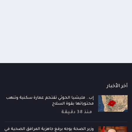
اومة الوطنية تودع اثنين من أبطال
قائد محور الحديدة : خسارتنا 
رية إلى فردوس الشهداء في المخا
وحيش لن تزيدنا إلا إصرارا لاست
ذ شهر
منذ شهر
آخر الأخبار
إب.. مليشيا الحوثي تقتحم عمارة سكنية وتنهب
محتوياتها بقوة السلاح
منذ 38 دقيقة
وزير الصحة يوجه برفع جاهزية المرافق الصحية في