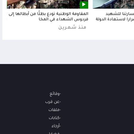
خسارتنا للشهيد
المقاومة الوطنية تودع بطلًا من أبطالها إلى
المق
رارا لاستعادة الدولة
فردوس الشهداء في المخا
البح
منذ شهرين
من
وقائع
عن قرب
ملفات
كتابات
أرجاء