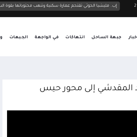
 2026
قصف حوثي يستهدف معسكرات الجيش بعد نجاحات أمنية في تفكيك شبكات التهريب والخلايا الإجرامية
إب.. مليشيا الحوثي تقتحم عمارة سكنية وتنهب محتوياتها بقوة ال
خبار
جبهة الساحل
انتهاكات
في الواجهة
الجبهات
وق
حمد المقدشي إلى محور حيس