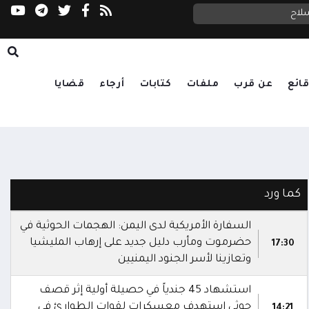
سلاح
ائع
عن قرب
ملفات
كتابات
أرجاء
قضايا
كما ورد
السفارة الأمريكية لدى اليمن: الهجمات الحوثية في
حضرموت ومأرب دليل جديد على إرهاب المليشيا
17:30
وتعازينا لأسر الجنود اليمنيين
استشهاد 45 جندياً في حصيلة أولية إثر قصف
حوثي استهدف معسكرات لقوات الطوارئ في
14:21