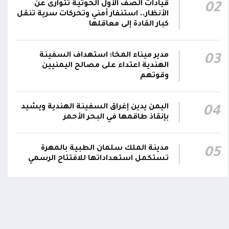
قيادات الصف الأول الحوثية تتوارى عن
02
سعودية خلال 24 ساعة بصاروخ باليستي في خليج
22:01
الأنظار.. استنفار أمني وتحركات سرية تنقل
عدن
كبار القادة إلى معاقلها
الشركة اليمنية للغاز: أعمال الصيانة أوشكت على
الانتهاء وإمدادات الغاز ستعود تدريجياً لتغطية
21:45
مدير ميناء المخا: استهداف السفينة
03
الهندية اعتداء على مصالح اليمنيين
احتياجات كافة المحافظات
وقوتهم
اليمن يدين إغراق السفينة الهندية ويشيد
04
بإنقاذ طاقمها في البحر الأحمر
اومة الوطنية تودع بتشييع رسمي
تشييع مهيب لجثمان الشهيد ا
ي الشهيد الظاهري
العميد يحيى وحيش قائد الفرقة
مقاومة وطنية إلى مثواه الأخير
ذ شهر
مدينة الملك سلمان الطبية بالمهرة
05
منذ شهر
تستكمل استعداداتها للافتتاح الرسمي