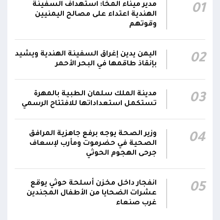
صالح يشيد بالروح القتالية العالية لكافة منتسبي
مدير ميناء المخا: استهداف السفينة
01
00:28
الفرقتين الأولى والثالثة وحسن التعامل مع الموقف
الهندية اعتداء على مصالح اليمنيين
وقوتهم
وثبات المقاتلين في مواقعهم
الفريق أول ركن طارق صالح يعزي في اتصالين
اليمن يدين إغراق السفينة الهندية ويشيد
02
هاتفيين قائدي الفرقتين الأولى والثالثة طوارئ في
00:26
بإنقاذ طاقمها في البحر الأحمر
استشهاد عدد من الأبطال بالهجوم الحوثي الغادر
اللجنة الأمنية بحضرموت تدين هجوم مليشيا
مدينة الملك سلمان الطبية بالمهرة
03
تستكمل استعداداتها للافتتاح الرسمي
الحوثي على القوات المسلحة وتؤكد استمرار
00:21
العمليات الأمنية والعسكرية لحماية الأمن
والاستقرار
وزير الصحة يوجه برفع جاهزية المرافق
04
الصحية في حضرموت ومأرب لإسعاف
جدد #المكتب_السياسي تمسكه بمواصلة النضال
جرحى الهجوم الحوثي
إلى جانب الشعب اليمني وقوى الصف الجمهوري،
23:05
مؤكداً الاستعداد لتقديم التضحيات حتى تحرير البلاد
انفجار داخل مخزن أسلحة حوثي يوقع
05
واستعادة العاصمة صنعاء وإنهاء الانقلاب
عشرات الضحايا من الأطفال المجندين
غرب صنعاء