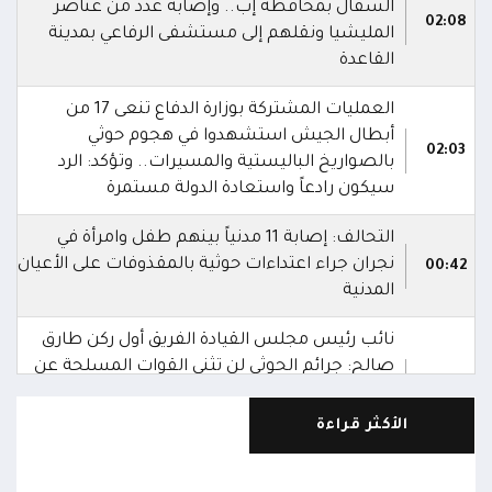
السفال بمحافظة إب.. وإصابة عدد من عناصر
02:08
المليشيا ونقلهم إلى مستشفى الرفاعي بمدينة
القاعدة
العمليات المشتركة بوزارة الدفاع تنعى 17 من
أبطال الجيش استشهدوا في هجوم حوثي
02:03
بالصواريخ الباليستية والمسيرات.. وتؤكد: الرد
سيكون رادعاً واستعادة الدولة مستمرة
التحالف: إصابة 11 مدنياً بينهم طفل وامرأة في
نجران جراء اعتداءات حوثية بالمقذوفات على الأعيان
00:42
المدنية
نائب رئيس مجلس القيادة الفريق أول ركن طارق
صالح: جرائم الحوثي لن تثني القوات المسلحة عن
00:29
أداء واجبها الوطني واستعادة الدولة وعاصمتها
صنعاء
الأكثر قراءة
نائب رئيس مجلس القيادة الفريق أول ركن طارق