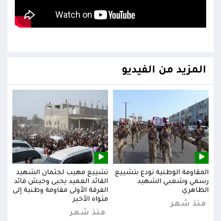
المزيد من الفيديو
يد
المقاومة الوطنية تودع بتشييع
تشييع مهيب لجثمان الشهيد
المق
ائد
رسمي وشعبي الشهيد
القائد العميد يحيى وحيش قائد
رسم
إلى
الظاهري
الفرقة الأولى مقاومة وطنية إلى
الظا
مثواه الأخير
منذ شهر
من
منذ شهر