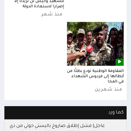
للشهيد وحيش لن تزيدنا إلا
إصرارا لاستعادة الدولة
منذ شهر
المقاومة الوطنية تودع بطلًا من
المق
أبطالها إلى فردوس الشهداء
أبطا
في المخا
في ا
منذ شهرين
من
كما ورد
عاجل| فشل إطلاق صاروخ باليستي حوثي من ذي