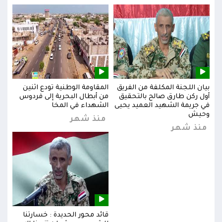
بيان اللجنة المكلفة من الفريق
المقاومة الوطنية تودع اثنين
بيان
س
أول ركن طارق صالح بالتحقيق
من أبطال البحرية إلى فردوس
أول 
في جريمة الشهيد العميد يحيى
الشهداء في المخا
في ج
وحيش
وحي
منذ شهر
منذ شهر
من
قائد محور الحديدة : خسارتنا