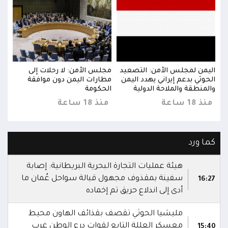
اليمن لمجلس الأمن: التصعيد
مجلس الأمن: لا رحلات إلى
اليم
الحوثي بدعم إيراني يهدد اليمن
مطارات اليمن دون موافقة
الحو
والمنطقة والملاحة الدولية
الحكومة
والم
منذ 18 ساعة
منذ 18 ساعة
منذ 18 
كما ورد
هيئة عمليات التجارة البحرية البريطانية: إصابة
سفينة بمقذوف مجهول قبالة سواحل عُمان ما
16:27
أدى إلى اندلاع حريق تم إخماده
مليشيا الحوثي تقصف بقذائف الهاون محيط
معسكر العللة التابع لقوات درع الوطن غرب
15:40