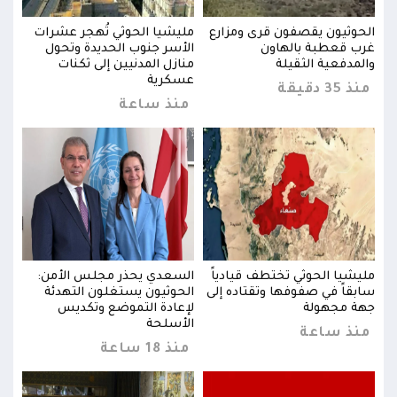
ت
الحوثيون يقصفون قرى ومزارع
مليشيا الحوثي تُهجر عشرات
الحو
غرب قعطبة بالهاون
الأسر جنوب الحديدة وتحول
غرب 
والمدفعية الثقيلة
منازل المدنيين إلى ثكنات
والم
عسكرية
منذ 35 دقيقة
منذ 35 د
منذ ساعة
:
مليشيا الحوثي تختطف قيادياً
السعدي يحذر مجلس الأمن:
مليش
سابقاً في صفوفها وتقتاده إلى
الحوثيون يستغلون التهدئة
سابق
جهة مجهولة
لإعادة التموضع وتكديس
جهة 
الأسلحة
منذ ساعة
من
منذ 18 ساعة