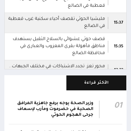
قعطبة في الضالع
مليشيا الحوثي تقصف أحياء سكنية غرب قعطبة
15:37
في الضالع
قصف حوثي عشوائي بالسلاح الثقيل يستهدف
مناطق مآهولة بقرى المعزوب والعبارى في
15:35
محافظة الضالع
محور تعز: تجدد الاشتباكات في مختلف الجبهات..
12:22
والجيش يقصف مواقع حوثية ويتصدى للمسيرات
الأكثر قراءة
الناطق باسم القوات المسلحة: نؤكد أن الاعتداء
على أي جبهة أو محور يُعد اعتداءً على جميع
06:06
الجبهات والمحاور التابعة للقوات المسلحة،
وزير الصحة يوجه برفع جاهزية المرافق
01
بمختلف تشكيلاتها ووحداتها ومنتسبيها
الصحية في حضرموت ومأرب لإسعاف
جرحى الهجوم الحوثي
الناطق باسم القوات المسلحة: نؤكد أننا لن نتهاون
في حماية المواطنين وقواتنا ومواقعنا ولن يمر