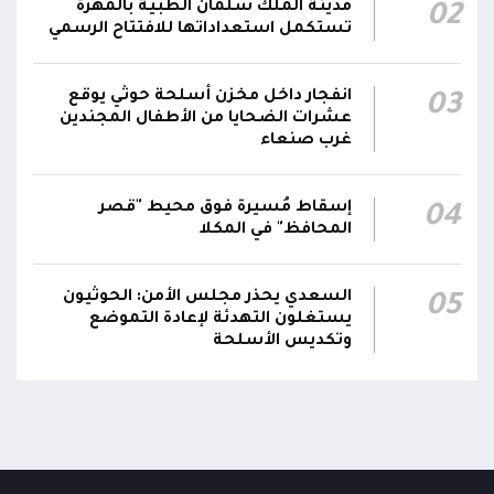
مدينة الملك سلمان الطبية بالمهرة
02
استهداف وحداتنا دون رد وسنتعامل مع أي اعتداء
06:00
تستكمل استعداداتها للافتتاح الرسمي
جديد بالإجراءات العسكرية اللازمة والحازمة، وفقاً
لتوجيهات القيادة السياسية والعسكرية
ومقتضيات الموقف العملياتي
انفجار داخل مخزن أسلحة حوثي يوقع
03
عشرات الضحايا من الأطفال المجندين
غرب صنعاء
الناطق باسم القوات المسلحة: العملية جسدت
05:46
وحدة المحاور والقيادة والسيطرة للقوات المسلحة
إسقاط مُسيرة فوق محيط "قصر
04
المحافظ" في المكلا
السعدي يحذر مجلس الأمن: الحوثيون
05
يستغلون التهدئة لإعادة التموضع
وتكديس الأسلحة