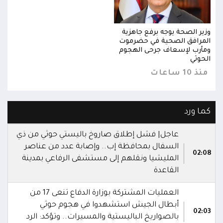
وزير الصحة يوجه برفع جاهزية
وزير
المرافق الصحية في حضرموت
المر
ومأرب لإسعاف جرحى الهجوم
ومأر
الحوثي
الحو
منذ 10 ساعات
منذ 10 س
كما ورد
عاجل| فشل إطلاق صاروخ باليستي حوثي من ذي
السفال بمحافظة إب.. وإصابة عدد من عناصر
02:08
المليشيا ونقلهم إلى مستشفى الرفاعي بمدينة
القاعدة
العمليات المشتركة بوزارة الدفاع تنعى 17 من
أبطال الجيش استشهدوا في هجوم حوثي
02:03
بالصواريخ الباليستية والمسيرات.. وتؤكد: الرد