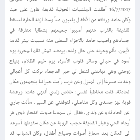
16/7/2017 أطلقت الملشيات الحوثية قذيفة هاون على حينا
وكان حامد ورفاقه من الأطفال يلعبون معاً وسط ازقة الحارة لتسقط
القذيفة بالقرب منهم أصيبوا جميعهم بشظايا متفرقة في
اجسادهم واصيب حامد بالاجزاء السفلى منه تسببت ببتر قدمه
الأيمن. بألم وحرقة على حال ولده، يردف: تمثل تلك المجزرة يوم
أسود في حياتي وسائر قلوب الأسرة، يوم خيم الظلام، بنياح
زوجتي وهي تهاتفني لتنقل لي خبر الفاجعة، تركت كل أعمالي
وعدت مسرعاً إلى المنزل وعن قرب رأيت جيراننا يتجمعون مكان
الحادثة، قلت مخاطباً نفسي: خلاص ولدي أنتهي مات؛ ورعشة
قوية تهز جسدي وكل مفاصلي، لتوقفني عن السير، سألت جاري
عن الحادثة وعن ولدي، فقال لي سمعنا صوت انفجار قوي هز
أرجاء الحي وغبار القذيفة حجب الروية عن مكان سقوطها أسرعنا
الى المكان بعد سماع أصوات وصياح أطفال، وكان الشباب قد