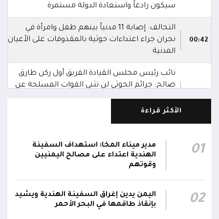
سيكون رادعاً واستعادة الدولة مستمرة
التحالف: إصابة 11 مدنياً بينهم طفل وامرأة في
نجران جراء اعتداءات حوثية بالمقذوفات على الأعيان
00:42
المدنية
نائب رئيس مجلس القيادة الفريق أول ركن طارق
صالح: جرائم الحوثي لن تثني القوات المسلحة عن
00:29
أداء واجبها الوطني واستعادة الدولة وعاصمتها
صنعاء
الأكثر قراءة
نائب رئيس مجلس القيادة الفريق أول ركن طارق
صالح يشيد بالروح القتالية العالية لكافة منتسبي
مدير ميناء المخا: استهداف السفينة
01
00:28
الفرقتين الأولى والثالثة وحسن التعامل مع الموقف
الهندية اعتداء على مصالح اليمنيين
وقوتهم
وثبات المقاتلين في مواقعهم
الفريق أول ركن طارق صالح يعزي في اتصالين
اليمن يدين إغراق السفينة الهندية ويشيد
02
هاتفيين قائدي الفرقتين الأولى والثالثة طوارئ في
00:26
بإنقاذ طاقمها في البحر الأحمر
استشهاد عدد من الأبطال بالهجوم الحوثي الغادر