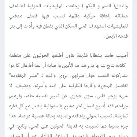
والنطق( الصم و البكم ) وجاءت المليشيات الحوثية لتضاعف
معاناته باعاقة حركية دائمة تسبب فيها قصف مدفعي
للمليشيات استهدف الحي السكن الذي يقطن فيه وأدت إلى بتر
قدمه الأيمن.
أصيب حامد بشظايا قذيفة هاون أطلقها الحوثيون على منطقة
كلابة نتج عنها بتر قدمه الأيمن واصابة أربعة أطفال كانوا
يشاركونه اللعب جوار منزلهم. يروي والده لـ "منبر المقاومة"
تفاصيل المجزرة وآثارها الكارثية على ابنه وأسرته. ويضيف: لا
شيء يوجع قلبي، سوى عجزي عن تغيير نفسية حامد وترميم
جراحه، فقد أصبح انسان آخر مشبع بالعدوانية ينفعل مع كل فكره
تعارضة، تسبب الحوثي بإعاقته وإصابته بحالة عصبية مزمنة، هذا
جزء بسيط مما تسببت به قذيفة الحوثين على الحي. وتابع: في
مساء يوم الأربعاء بالتحديد الساعة الثالثة عصراً، الموافق