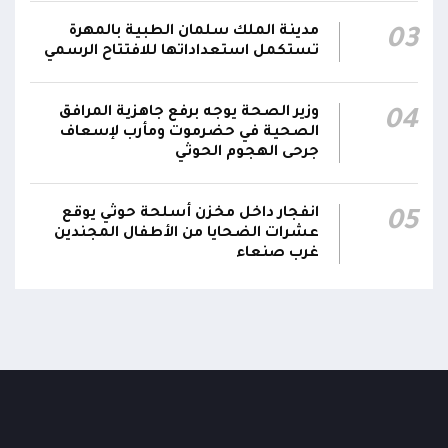
اللجنة الأمنية بحضرموت تدين هجوم مليشيا
مدينة الملك سلمان الطبية بالمهرة
03
تستكمل استعداداتها للافتتاح الرسمي
الحوثي على القوات المسلحة وتؤكد استمرار
00:21
العمليات الأمنية والعسكرية لحماية الأمن
والاستقرار
وزير الصحة يوجه برفع جاهزية المرافق
04
الصحية في حضرموت ومأرب لإسعاف
جدد #المكتب_السياسي تمسكه بمواصلة النضال
جرحى الهجوم الحوثي
إلى جانب الشعب اليمني وقوى الصف الجمهوري،
23:05
مؤكداً الاستعداد لتقديم التضحيات حتى تحرير البلاد
انفجار داخل مخزن أسلحة حوثي يوقع
05
واستعادة العاصمة صنعاء وإنهاء الانقلاب
عشرات الضحايا من الأطفال المجندين
غرب صنعاء