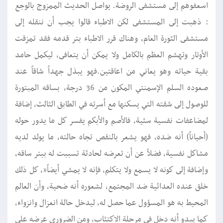
اسعفوهم إلى مستشفى الروضة. يواصل الحديث الممزوج بالوجع
: ذهبت إلى المستشفى لكن الاطباء قالوا يجب أن ننقله إلى
مستشفى الثورة العام، وهناك قرر الاطباء بتر قدمه فقد تمزقت
الأوتار وتهشم العظم بالكامل ولا يمكن أن يتعافى، ليكمل حامد
بقية حياته وهو يعاني من اعاقتين.فهو يبذل جهداً شاقاً عند
صعوده السلم الإسمنتي المكون من 36 درجة، بساقه المبتورة
للوصول إلى شقته التي يسكنها مع أسرته في الطابق الثالث، إضافة
لمضاعفات نفسية سئية، فالأصم والأبكم يفسر كل ما يدور حوله
(أحياناً) أنه ضده، فهو يشعر بالنقص تجاه حالته، ما يولد لديه
مشاكل نفسية، فضلاً عن أن تعرضه لحادثة تسببت له ببتر ساقه،
وإضافة إلى كونه لا يسمع ولا يتكلم، فإنه لا يمشي أيضاً”، كل ذلك
خلق عنده العدائية ضد المجتمع، لشعوره أنه ضحية، وأن العالم
المحيط به هو المسؤول عما حصل له، ليدخل حالة انعزال وانزواء،
كما يبدو أنه دخل في مرحلة الاكتئاب، ومن الضروري عرضه على