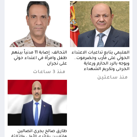
بينهم
العليمي يتابع تداعيات الاعتداء
التحالف: إصابة 11 مدنياً بينهم
العل
الحوثي على مأرب وحضرموت..
طفل وامرأة في اعتداء حوثي
الحو
ويوجه بالرد الحازم ورعاية
على نجران
ويوجه
الجرحى وتكريم الشهداء
الجر
منذ 3 ساعات
منذ ساعتين
من
طارق صالح يجري اتصالين
ثة
هاتفيين بقائدي الأولى والثالثة