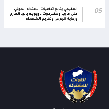
العليمي يتابع تداعيات الاعتداء الحوثي
05
على مأرب وحضرموت.. ويوجه بالرد الحازم
ورعاية الجرحى وتكريم الشهداء