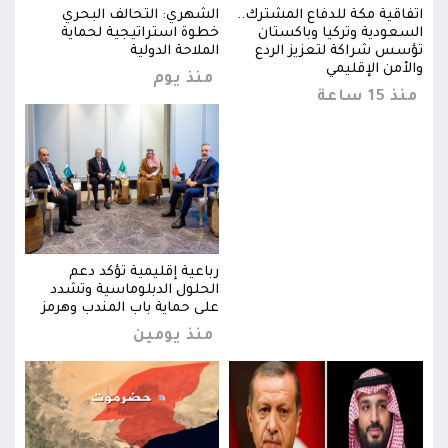
اتفاقية مكة للدفاع المشترك..
الشهري: التحالف البحري
اتفا
السعودية وتركيا وباكستان
خطوة استراتيجية لحماية
السع
تؤسس شراكة لتعزيز الردع
الملاحة الدولية
تؤسس
والأمن الإقليمي
والأ
منذ يوم
منذ 15 ساعة
منذ 15 
رباعية إقليمية تؤكد دعم
الحلول الدبلوماسية وتشدد
ز
على حماية باب المندب وهرمز
منذ يومين