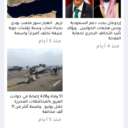
ي
إردوغان يجدد دعم السعودية
تريم.. انهيار سور ملعب يودي
إردو
ية
ويدين هجمات الحوثيين.. ويؤكد
بحياة شاب وسط تقلبات جوية
ويدي
تأييد التحالف البحري لحماية
عنيفة تخلف أضراراً واسعة
تأيي
الملاحة
المل
منذ 5 أيام
منذ 4 أيام
منذ 4 
وادث
51 وفاة و428 إصابة في حوادث
المرور بالمحافظات المحررة
خلال يوليو.. وضبط أكثر من 11
خلال يوليو.. وضبط أكثر من 11
ألف مخالفة
منذ 5 أيام