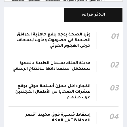
05:46
وحدة المحاور والقيادة والسيطرة للقوات المسلحة
الأكثر قراءة
الناطق باسم القوات المسلحة: سنرد دون تهاون
05:35
حال استمرت اعتداءات الحوثيين الغادرة
وزير الصحة يوجه برفع جاهزية المرافق
01
الناطق باسم القوات المسلحة: نفذنا عملاً عسكرياً
الصحية في حضرموت ومأرب لإسعاف
05:34
ضد العناصر الحوثية الإرهابية وعتادها
جرحى الهجوم الحوثي
المقاومة الوطنية تصد هجوماً حوثياً في جبهتي
04:17
مدينة الملك سلمان الطبية بالمهرة
02
الحيمة بالتحيتا وحيس جنوب الحديدة
تستكمل استعداداتها للافتتاح الرسمي
أقر #مجلس_الدفاع_الوطني استمرار انعقاده بصورة
دائمة لمتابعة التطورات الميدانية والأمنية واتخاذ ما
انفجار داخل مخزن أسلحة حوثي يوقع
03
يلزم من إجراءات بصورة عاجلة ومستمرة بما
01:13
عشرات الضحايا من الأطفال المجندين
غرب صنعاء
يضمن سرعة الاستجابة للتصعيد الحوثي والتعامل
مع تداعياته على مختلف المستويات
إسقاط مُسيرة فوق محيط "قصر
04
المحافظ" في المكلا