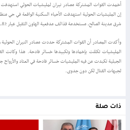
أخمدت القوات المشتركة مصادر نيران لمليشيات الحوثي استهدفت ال
إن المليشيات الحوثية استهدفت الأحياء السكنية الواقعة في حي منظر
شرق مدينة الصالح، مستخدمة قذائف مدفعية الهاون الثقيل عيار 82، 60، والأسلحة المتوسطة عيار 14.5 وسلاح 12.7 بشكل متواصل.
وأكدت المصادر أن القوات المشتركة حددت مصادر النيران الحوثية و
المليشيات تكللت بإخمادها وتكبيدها خسائر فادحة. هذا وكانت 
الجبلية تكبدت من فيه المليشيات خسائر فادحة في العتاد والأرواح جراء
لجبهات القتال لكن دون جدوى.
ذات صلة