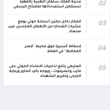
مدينة الملك سلمان الطبية بالمهرة
02
يمر استهداف وحداتنا دون رد وسنتعامل مع أي
06:00
تستكمل استعداداتها للافتتاح الرسمي
اعتداء جديد بالإجراءات العسكرية اللازمة والحازمة،
وفقاً لتوجيهات القيادة السياسية والعسكرية
ومقتضيات الموقف العملياتي
انفجار داخل مخزن أسلحة حوثي يوقع
03
عشرات الضحايا من الأطفال المجندين غرب
صنعاء
الناطق باسم القوات المسلحة: العملية جسدت
05:46
وحدة المحاور والقيادة والسيطرة للقوات المسلحة
إسقاط مُسيرة فوق محيط "قصر
04
المحافظ" في المكلا
العليمي يتابع تداعيات الاعتداء الحوثي على
05
مأرب وحضرموت.. ويوجه بالرد الحازم ورعاية
الجرحى وتكريم الشهداء