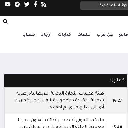
وثية بالمدفعية
ائع
عن قرب
ملفات
كتابات
أرجاء
قضايا
كما ورد
هيئة عمليات التجارة البحرية البريطانية: إصابة
سفينة بمقذوف مجهول قبالة سواحل عُمان ما
16:27
أدى إلى اندلاع حريق تم إخماده
مليشيا الحوثي تقصف بقذائف الهاون محيط
معسكر العللة التابع لقوات درع الوطن غرب
15:40