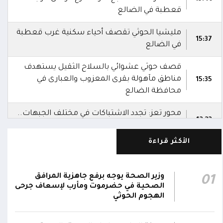
قعطبة في الضالع
مليشيا الحوثي تقصف أحياء سكنية غرب قعطبة
15:37
في الضالع
قصف حوثي عشوائي بالسلاح الثقيل يستهدف
مناطق مآهولة بقرى المعزوب والعبارى في
15:35
محافظة الضالع
محور تعز: تجدد الاشتباكات في مختلف الجبهات..
12:22
والجيش يقصف مواقع حوثية ويتصدى للمسيرات
الأكثر قراءة
الناطق باسم القوات المسلحة: نؤكد أن الاعتداء
على أي جبهة أو محور يُعد اعتداءً على جميع
06:06
الجبهات والمحاور التابعة للقوات المسلحة،
وزير الصحة يوجه برفع جاهزية المرافق
01
بمختلف تشكيلاتها ووحداتها ومنتسبيها
الصحية في حضرموت ومأرب لإسعاف جرحى
الهجوم الحوثي
الناطق باسم القوات المسلحة: نؤكد أننا لن
نتهاون في حماية المواطنين وقواتنا ومواقعنا ولن