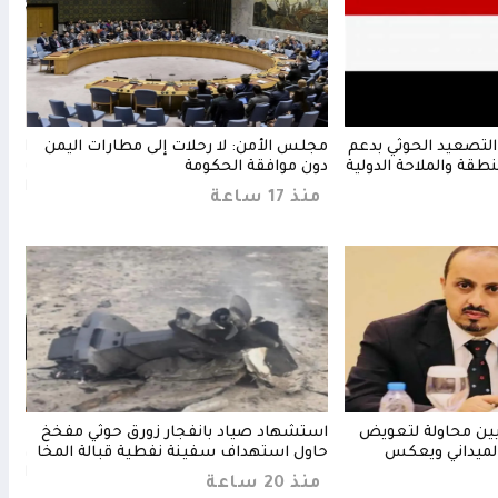
التصعيد الحوثي بدعم
مجلس الأمن: لا رحلات إلى مطارات اليمن
السع
نطقة والملاحة الدولية
دون موافقة الحكومة
يستغ
الأس
منذ 17 ساعة
منذ 16 
ثيين محاولة لتعويض
استشهاد صياد بانفجار زورق حوثي مفخخ
مجلس
لميداني ويعكس
حاول استهداف سفينة نفطية قبالة المخا
ويرف
الحا
منذ 20 ساعة