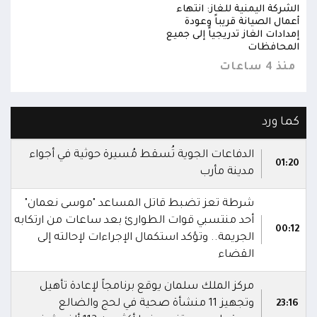
الشركة اليمنية للغاز: انتهاء
الشرك
أعمال الصيانة قريباً وعودة
أعمال
إمدادات الغاز تدريجياً إلى جميع
إمداد
المحافظات
المح
منذ 4 ساعات
منذ 4 س
كما ورد
الدفاعات الجوية تُسقط مُسيرة حوثية في أجواء
01:20
مدينة مأرب
شرطة تعز تضبط قاتل المساعد "موسى نعمان"
أحد منتسبي قوات الطوارئ بعد ساعات من ارتكابه
00:12
الجريمة.. وتؤكد استكمال الإجراءات لإحالته إلى
القضاء
مركز الملك سلمان يوقع برنامجاً لإعادة تأهيل
وتجهيز 11 منشأة صحية في لحج والضالع
23:16