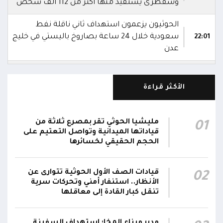
وسقطرى يستفيد منها أكثر من 112 ألف شخص
الحوثيون يزعمون استهداف ثاني ناقلة نفط
سعودية خلال 24 ساعة بصاروخ باليستي في خليج
22:01
عدن
الشركة اليمنية للغاز: أعمال الصيانة أوشكت على
الانتهاء وإمدادات الغاز ستعود تدريجياً لتغطية
21:45
الأكثر قراءة
احتياجات كافة المحافظات
رئيس مجلس القيادة يُصدر قراراً بتعيين يحيى
مليشيا الحوثي تقر بمصرع ثلاثة من
01
محمد كزمان وكيلاً لقطاع الأمن الداخلي، وأحمد
قياداتها الميدانية وتواصل التعتيم على
21:18
سعد السقطري وكيلاً لقطاع الأمن الخارجي؛ في
الحجم الحقيقي لخسائرها
الجهاز المركزي لأمن الدولة
قيادات الصف الأول الحوثية تتوارى عن
02
رئيس مجلس القيادة يعين اللواء الركن طيار
الأنظار.. استنفار أمني وتحركات سرية
عبدالعزيز سعيد المحيا قائداً للقوات الجوية والدفاع
تنقل كبار القادة إلى معاقلها
21:13
الجوي.. ويُعين العميد ناشر منصور باجري رئيساً
لأركانها
مدير ميناء المخا: استهداف السفينة