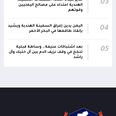
03
الهندية اعتداء على مصالح اليمنيين
قرارات رئاسية بتعيين أحمد سعيد بن بريك وراشد
وقوتهم
ناصر الجند مستشارين لرئيس مجلس القيادة
21:10
الرئاسي وترقيتهما إلى رتبة فريق
اليمن يدين إغراق السفينة الهندية ويشيد
04
بإنقاذ طاقمها في البحر الأحمر
بعد اشتباكات عنيفة.. وساطة قبلية
05
تنجح في وقف نزيف الدم بين آل حتيك وآل
راشد