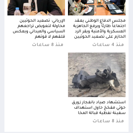
مجلس الدفاع الوطني يعقد
الإرياني: تصعيد الحوثيين
مجلس
اجتماعاً طارئاً ويرفع الجاهزية
محاولة لتعويض تراجعهم
اجتما
العسكرية والأمنية ويقر الرد
السياسي والميداني ويعكس
العس
الحازم على تصعيد الحوثيين
قلقهم لا قوتهم
الحا
منذ 4 ساعات
منذ 8 ساعات
منذ 4 س
استشهاد صياد بانفجار زورق
استش
حوثي مفخخ حاول استهداف
حوثي
سفينة نفطية قبالة المخا
سفين
منذ 8 ساعات
منذ 8 س