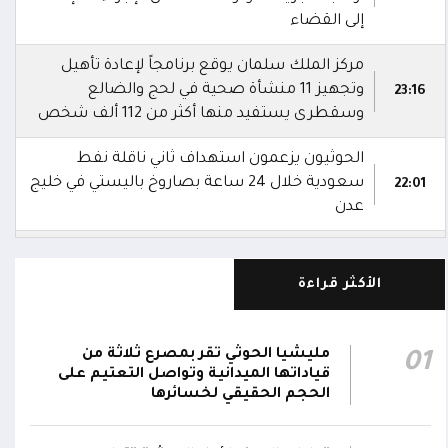
إلى القضاء
مركز الملك سلمان يوقع برنامجاً لإعادة تأهيل
وتجهيز 11 منشأة صحية في لحج والضالع
23:16
وسقطرى يستفيد منها أكثر من 112 ألف شخص
الحوثيون يزعمون استهداف ثاني ناقلة نفط
سعودية خلال 24 ساعة بصاروخ باليستي في خليج
22:01
عدن
الشركة اليمنية للغاز: أعمال الصيانة أوشكت على
الانتهاء وإمدادات الغاز ستعود تدريجياً لتغطية
21:45
الأكثر قراءة
احتياجات كافة المحافظات
رئيس مجلس القيادة يُصدر قراراً بتعيين يحيى
مليشيا الحوثي تقر بمصرع ثلاثة من
01
محمد كزمان وكيلاً لقطاع الأمن الداخلي، وأحمد
قياداتها الميدانية وتواصل التعتيم على
21:18
سعد السقطري وكيلاً لقطاع الأمن الخارجي؛ في
الحجم الحقيقي لخسائرها
الجهاز المركزي لأمن الدولة