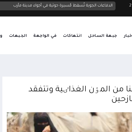
 2026
رباعية إقليمية تؤكد دعم الحلول الدبلوماسية وتشدد على حماية با
الدفاعات الجوية تُسقط مُسيرة حوثية في أجواء مدينة مأرب
خبار
جبهة الساحل
انتهاكات
في الواجهة
الجبهات
وق
إماراتي فرق الهلال توزع 25 طنا من المٶن الغذاٸية وتتفقد
ازحين