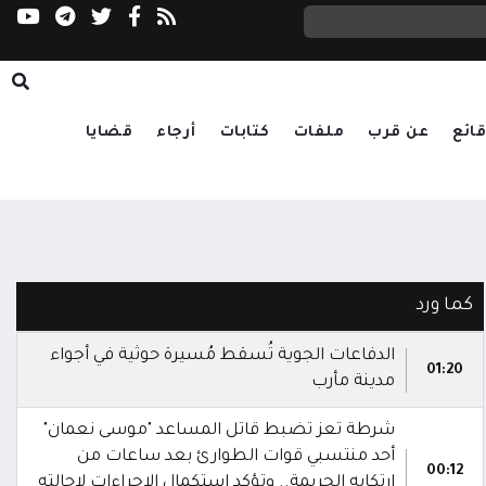
مدينة الملك سلمان الطبية بالمهرة تستكمل است
ب المندب وهرمز
ائع
عن قرب
ملفات
كتابات
أرجاء
قضايا
كما ورد
الدفاعات الجوية تُسقط مُسيرة حوثية في أجواء
01:20
مدينة مأرب
شرطة تعز تضبط قاتل المساعد "موسى نعمان"
أحد منتسبي قوات الطوارئ بعد ساعات من
00:12
ارتكابه الجريمة.. وتؤكد استكمال الإجراءات لإحالته