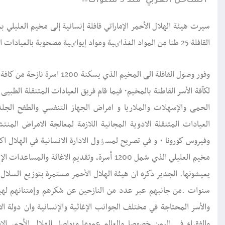
الساحل الغربي
منذ 5 سنوات
سيرت هيئة الهلال الأحمر الإماراتي قافلة إنسانية إلی مخيم العليل
القافلة 25 طنا من المواد الغذاٸية ومواد إيواٸية مصحوبة بالعيادات المتنقلة بكامل طواقمها ومستلزماتها الطبية والادوية المجانية.
وفور وصول القافلة الی المخيم ا
لكآفة الأسر القاطنة بالمخيم٠ فيما قام فريق العي
الحمی والإسهلات والملاريا و امراض الجهاز التنفسي والطفح الجل
العيادات المتنقلة الادوية المجانية اللازمة لمعالجة الامراض الم
وفيروس كورونا ٠ و في تصريح لمسٶول الادارة الانسانية في 
مخيم العليلي الذي شمل 1200 أسرة، وتقديم الاغ
سنوات .من جانبهم عبر عدد من النازحين عن شكرهم وإمتنانهم لهيئة 
والأسر المحتاجة في مختلف الجوانب الإغاثية والإنسانية وان دولة ا
والفقراء في اليمن خصوصا والعالم عموما.ويواصل الهلال الأحمر الإ