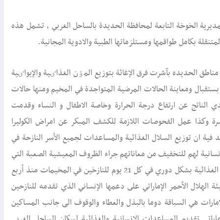
ي بمديرية الخوخة التابعة لمحافظة الحديدة بالساحل الغربي ، تشمل هذه
لذي يسكنة 1200 اسرة نازحة من كافة مناطق الحديده بآشرت فرق الإغاثة بتوزيع المٶن الغذاٸية والإيواٸية
ادات المتنقلة الطبيی بستقبال ومعاينة الحالات المرضية المتواجدة في المخيم ومنها حالات
دي الناتج عن ارتفاع درجة الحرارة وخاصة الاطفال و النساء وقدمت
نتشرة وكذا عمل الفحوصات اللازمة للكشف المبكر عن امراض الكوليرا
الهلال اكد فية ان توزيع السلال الغذائية والمساعدات لجميع الأسر النازحة في
اثة والمساعدات الإنسانية لهم للتخفيف من معاناتهم جراء الظروف المعيشية الصعبة التي
يعيشونها. الجدير ذكره ان هيئة الهلال الأحمر مستمرة بتوزيع السلال الغذائية بشكل دوري في كل 21 يوم للنازخين في المخيمات منذ أربع
الهلال الأحمر الإماراتي على دعمها الإنساني الذي تقدمه للنازحين
لامارات هي السباقة دوما بالبذل والعطاء والوقوف الی جانب المساكين
ماراتي تقديم المساعدات الإنسانية والغذائية لسكان الساحل الغربي