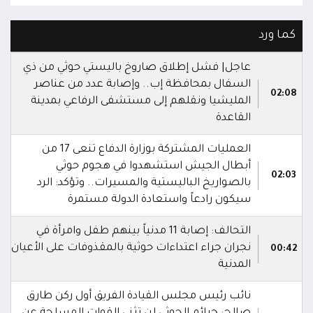
كما ورد
عاجل| فشل إطلاق صاروخ باليستي حوثي من ذي
السفال بمحافظة إب.. وإصابة عدد من عناصر
02:08
المليشيا ونقلهم إلى مستشفى الرفاعي بمدينة
القاعدة
العمليات المشتركة بوزارة الدفاع تنعى 17 من
أبطال الجيش استشهدوا في هجوم حوثي
02:03
بالصواريخ الباليستية والمسيرات.. وتؤكد: الرد
سيكون رادعاً واستعادة الدولة مستمرة
التحالف: إصابة 11 مدنياً بينهم طفل وامرأة في
نجران جراء اعتداءات حوثية بالمقذوفات على الأعيان
00:42
المدنية
نائب رئيس مجلس القيادة الفريق أول ركن طارق