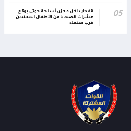
23:05
مؤكداً الاستعداد لتقديم التضحيات حتى تحرير البلاد
انفجار داخل مخزن أسلحة حوثي يوقع
05
واستعادة العاصمة صنعاء وإنهاء الانقلاب
عشرات الضحايا من الأطفال المجندين
غرب صنعاء