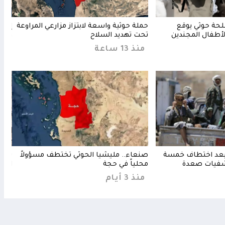
لحة حوثي يوقع
حملة حوثية واسعة لابتزاز مزارعي المراوعة
إب..
أطفال المجندين
تحت تهديد السلاح
وتنه
منذ 13 ساعة
منذ 7 س
 بعد اختطاف خمسة
صنعاء.. مليشيا الحوثي تختطف مسؤولاً
تحذي
شفيات صعدة
محلياً في حجة
الكب
منذ 3 أيام
منذ