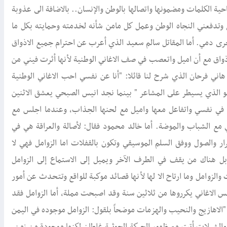
احية الكلمات ومضمونها واتصالها بالوطن والإنسان.. بالاضافة الى عذوبة
 وتدفعني النجاه الوطن وعمل كل مامن شأنه لخدمته وحمايته بكل ما
جرى دمي. أما المقاتل سالم سعيد الذي أعرب عن احترام جميع الاذواق
اذواق مع أن اميل واتعصب في صف الاغاني الوطنية لأنها أثرت فيني من
هاني فرحان الذي شرح لنا قائلا: "أنا عن نفسي احب الاغاني الوطنية
و الذي يسيطر على المشاعر " بينما نجد انيس الصبحي يعشق الاثنين
لة في نفسي واتفاعل معها واميل مع لحنها الجذاب، وعندما اجلس مع
ع الشباب والموضة. أما خالد محمود فقال: لأصالة والعراقة هي في
رار والصول ووفق السلم الموسيقي وتكون بالقفلات اما الزوامل فهي لا
بل هناك من يقف في الطرف الآخر ويميل إلى الاستماع إلى الزوامل
والزوامل وما ارتاح الا لها لأنها قصائد موكبة للواقع وتتحدث عن أمور
فس الاغاني يكرروها من ثلاثين سنة وقد اصبحت مملة، أما الزوامل فقد
"الاهازيج والنحيب والهزمات موضحاً بلقول: الزوامل موجوده في اليمن
ل والشيلات أتت مع ظهور الحركة الحوثية غلطان لكنها موجودة من زمن.