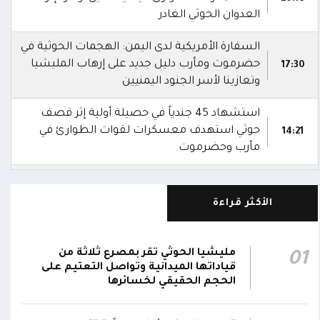
العدوان الحوثي الغادر
السفارة الأمريكية لدى اليمن: الهجمات الحوثية في
حضرموت ومأرب دليل جديد على إرهاب المليشيا
17:30
وتعازينا لأسر الجنود اليمنيين
استشهاد 45 جندياً في حصيلة أولية إثر قصف
حوثي استهدف معسكرات لقوات الطوارئ في
14:21
مأرب وحضرموت
شهداء وجرحى في هجوم بمُسيرات حوثية
استهدف معسكرين لقوات الطوارئ في منطقة
13:28
الأكثر قراءة
الرويك بصحراء حضرموت
الدفاعات الجوية تُسقط مُسيرة حوثية في أجواء
مليشيا الحوثي تقر بمصرع ثلاثة من
01
01:20
مدينة مأرب
قياداتها الميدانية وتواصل التعتيم على
الحجم الحقيقي لخسائرها
شرطة تعز تضبط قاتل المساعد "موسى نعمان"
أحد منتسبي قوات الطوارئ بعد ساعات من