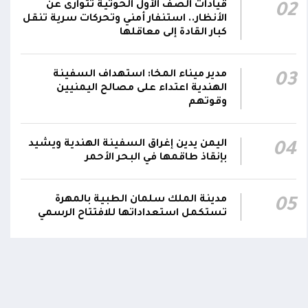
00:12
قيادات الصف الأول الحوثية تتوارى عن
02
ارتكابه الجريمة.. وتؤكد استكمال الإجراءات لإحالته
الأنظار.. استنفار أمني وتحركات سرية تنقل
إلى القضاء
كبار القادة إلى معاقلها
مركز الملك سلمان يوقع برنامجاً لإعادة تأهيل
وتجهيز 11 منشأة صحية في لحج والضالع
23:16
مدير ميناء المخا: استهداف السفينة
03
الهندية اعتداء على مصالح اليمنيين
وسقطرى يستفيد منها أكثر من 112 ألف شخص
وقوتهم
اليمن يدين إغراق السفينة الهندية ويشيد
04
بإنقاذ طاقمها في البحر الأحمر
مدينة الملك سلمان الطبية بالمهرة
05
تستكمل استعداداتها للافتتاح الرسمي