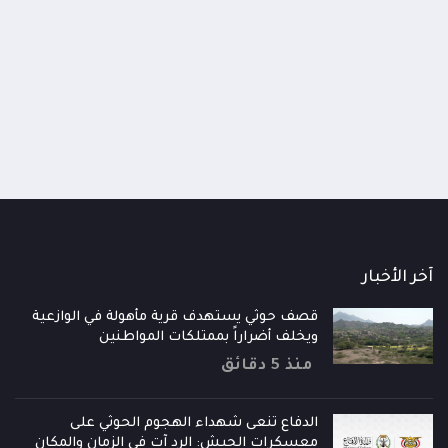
 حوثي يستهدف معسكرات الجيش
مدينة الملك سلمان الطبية بال
نجاحات أمنية في تفكيك شبكات
تستكمل استعداداتها للافتتاح
ريب والخلايا الإجرامية
منذ 20 ساعة
اعات
آخر الأخبار
قصف حوثي يستهدف قرية مأهولة في الوازعية
ويخلف أضراراً بممتلكات المواطنين
منذ 5 دقائق
الدفاع تنعى شهداء الهجوم الحوثي على
معسكرات الجيش: الرد آتٍ في الزمان والمكان