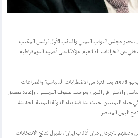
و 1978، دعا الشيخ ناصر باجيل، عضو مجلس النواب اليمني والنائب الأول لرئيس المكتب
تخلي عن الخرافات الطائفية، مؤكدًا على أهمية الديمقراطية
تولى الرئيس الشهيد علي عبدالله صالح السلطة في اليمن في 17 يوليو 1978، بعد فترة من الاضطرابات السياسية والصراعات
سياسي والأمني في اليمن، وتوحيد صفوف اليمنيين، وإعادة تحقيق
 اليوم يوماً تاريخياً في حياة اليمنيين، حيث بدأ فيه بناء الدولة اليمنية الحديثة
مح اليمن المعاصر.
وصفهم بـ"جرذان مران أذناب إيران"، لقبول نتائج الانتخابات