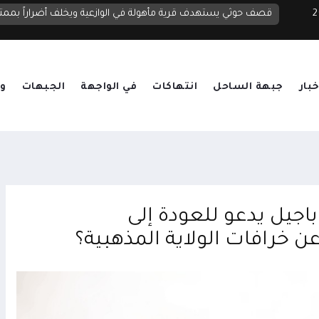
 2026
قصف حوثي يستهدف قرية مأهولة في الوازعية ويخلف أضراراً بممت
خبار
جبهة الساحل
انتهاكات
في الواجهة
الجبهات
وق
اجيل يدعو للعودة إلى
ن خرافات الولاية المذهبية؟