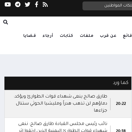
إب.. مليشيا الحوثي تقتحم عمارة سكنية وتنهب م
الدفاع تنعى شهداء الهجوم الحوثي على معسكرات الجيش: الرد آتٍ في الزمان والمكان المناسبين
لكات المواطنين
ائع
عن قرب
ملفات
كتابات
أرجاء
قضايا
كما ورد
طارق صالح ينعى شهداء قوات الطوارئ ويؤكد:
دماؤهم لن تذهب هدراً ومليشيا الحوثي ستنال
20:22
جزاءها
نائب رئيس مجلس القيادة طارق صالح: ننعى
شهداء قوات الطوارئ اليمنية الذين ارتقوا إثر
20:18