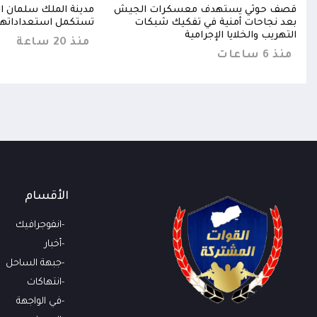
فظ"
قصف حوثي يستهدف معسكرات الجيش
مدينة الملك سلمان ال
بعد نجاحات أمنية في تفكيك شبكات
تستكمل استعداداتها 
التهريب والخلايا الإجرامية
منذ 20 ساعة
منذ 6 ساعات
الأقسام
انفوجرافيك
أخبار
جبهة الساحل
انتهاكات
في الواجهة