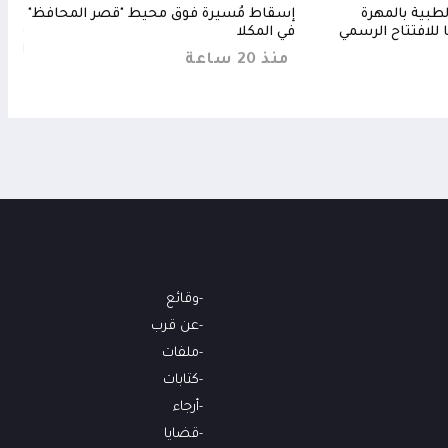
طبية بالمهرة
إسقاط مُسيرة فوق محيط "قصر المحافظ"
قصف
للافتتاح الرسمي
في المكلا
بعد 
الته
منذ 20 ساعة
منذ 6 س
وقائع
عن قرب
ملفات
كتابات
أرجاء
قضايا