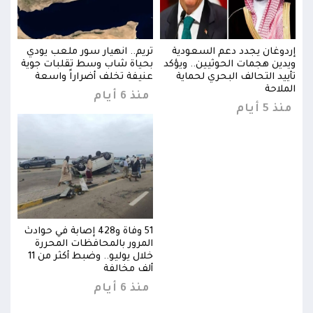
ي
إردوغان يجدد دعم السعودية
تريم.. انهيار سور ملعب يودي
إردو
ية
ويدين هجمات الحوثيين.. ويؤكد
بحياة شاب وسط تقلبات جوية
ويدي
تأييد التحالف البحري لحماية
عنيفة تخلف أضراراً واسعة
تأيي
الملاحة
المل
منذ 6 أيام
منذ 5 أيام
منذ 5 
وادث
51 وفاة و428 إصابة في حوادث
المرور بالمحافظات المحررة
خلال يوليو.. وضبط أكثر من 11
خلال يوليو.. وضبط أكثر من 11
ألف مخالفة
منذ 6 أيام