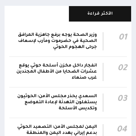
مليشيا الحوثي تقصف أحياء سكنية غرب قعطبة
الأكثر قراءة
15:37
في الضالع
قصف حوثي عشوائي بالسلاح الثقيل يستهدف
وزير الصحة يوجه برفع جاهزية المرافق
01
مناطق مآهولة بقرى المعزوب والعبارى في
15:35
الصحية في حضرموت ومأرب لإسعاف
محافظة الضالع
جرحى الهجوم الحوثي
محور تعز: تجدد الاشتباكات في مختلف الجبهات..
12:22
انفجار داخل مخزن أسلحة حوثي يوقع
02
والجيش يقصف مواقع حوثية ويتصدى للمسيرات
عشرات الضحايا من الأطفال المجندين
غرب صنعاء
السعدي يحذر مجلس الأمن: الحوثيون
03
يستغلون التهدئة لإعادة التموضع
وتكديس الأسلحة
اليمن لمجلس الأمن: التصعيد الحوثي
04
بدعم إيراني يهدد اليمن والمنطقة