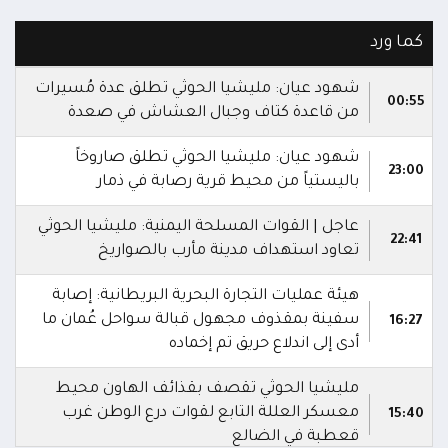
كما ورد
شهود عيان: مليشيا الحوثي تطلق عدة مُسيرات
00:55
من قاعدة كتاف وجبال العشاش في صعدة
شهود عيان: مليشيا الحوثي تطلق صاروخاً
23:00
باليستياً من محيط قرية رصابة في ذمار
عاجل | القوات المسلحة اليمنية: مليشيا الحوثي
22:41
تعاود استهداف مدينة مأرب بالصواريخ
هيئة عمليات التجارة البحرية البريطانية: إصابة
سفينة بمقذوف مجهول قبالة سواحل عُمان ما
16:27
أدى إلى اندلاع حريق تم إخماده
مليشيا الحوثي تقصف بقذائف الهاون محيط
معسكر العللة التابع لقوات درع الوطن غرب
15:40
قعطبة في الضالع