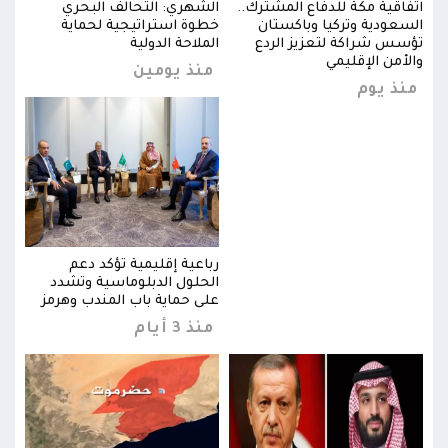
اتفاقية مكة للدفاع المشترك..
الشهري: التحالف البحري
اتفا
السعودية وتركيا وباكستان
خطوة استراتيجية لحماية
السع
تؤسس شراكة لتعزيز الردع
الملاحة الدولية
تؤسس
والأمن الإقليمي
والأ
منذ يومين
منذ يوم
منذ
رباعية إقليمية تؤكد دعم
الحلول الدبلوماسية وتشدد
ز
على حماية باب المندب وهرمز
منذ 3 أيام