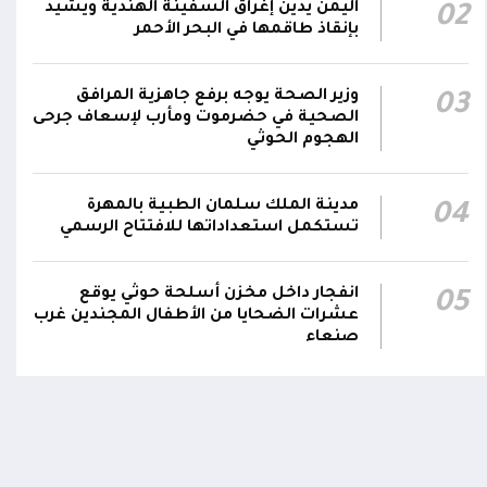
اليمن يدين إغراق السفينة الهندية ويشيد
02
بإنقاذ طاقمها في البحر الأحمر
صاروخ حوثي يستهدف مخيماً للنازحين في مأرب
ويصيب عدداً منهم.. وصاروخ آخر يطول تجمعات
11:57
سكنية
وزير الصحة يوجه برفع جاهزية المرافق
03
الصحية في حضرموت ومأرب لإسعاف جرحى
الهجوم الحوثي
مدينة الملك سلمان الطبية بالمهرة
04
تستكمل استعداداتها للافتتاح الرسمي
انفجار داخل مخزن أسلحة حوثي يوقع
05
عشرات الضحايا من الأطفال المجندين غرب
صنعاء