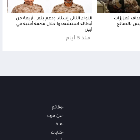
هداف تعزيزات
اللواء الثاني إسناد ودعم ينعى أربعة من
مدفع
س بالضالع
أبطاله استشهدوا خلال مهمة أمنية في
قتلى
أبين
منذ 4 
منذ 5 أيام
وقائع
عن قرب
ملفات
كتابات