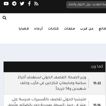
الخارجية اليمنية: الترسانة الإيرانية لدى الحوثيين تحول اليمن إلى منصة لتهديد دول الجوار والملاحة الدولية
في حيس
ائع
عن قرب
ملفات
كتابات
أرجاء
قضايا
كما ورد
وزير الصحة: القصف الحوثي استهدف أحياءً
سكنية ومخيماتٍ للنازحين في مأرب وخلف
15:22
شهيدين و14 جريحاً
مليشيا الحوثي تقصف بالمُسيرات مدرسة علي
عنتر في حبيل السوق بمديرية حجر بالضالع، وتُلحق
15:16