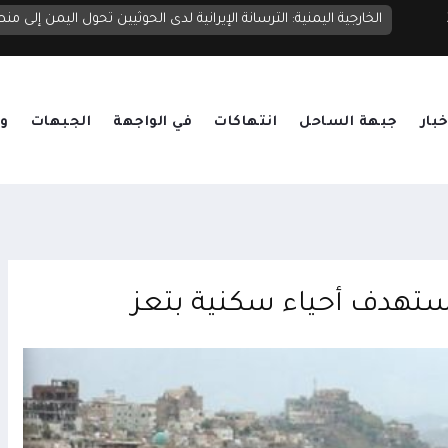
الحديدة.. إصابة مدنيين بقصف حوثي استهدف منازل المواطنين 
خبار
جبهة الساحل
انتهاكات
في الواجهة
الجبهات
وق