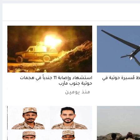
ط مُسيرة حوثية في
استشهاد وإصابة 11 جندياً في هجمات
عشرا
حوثية جنوب مأرب
بالص
للقو
منذ يومين
منذ 23 