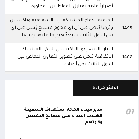
أضراراً مادية بمنازل المواطنين المجاورة
اتفاقية الدفاع المشتركة بين السعودية وباكستان
وتركيا تنص على أن أي هجوم مسلح يُشن على أي
14:19
من الدول الثلاث سيعدّ هجوما عليها جميعا
البيان السعودي الباكستاني التركي المشترك:
الاتفاقية تنص على تطوير التعاون الدفاعي بين
14:17
الدول الثلاث بكل أبعاده
السعودية وباكستان وتركيا توقع اتفاقية دفاع
14:16
مشترك
الأكثر قراءة
استشهاد 3 جنود وإصابة 4 آخرين في هجوم
بمُسيرة حوثية استهدف مواقع عسكرية لقوات
12:08
مدير ميناء المخا: استهداف السفينة
01
دفاع شبوة في حريب جنوبي مأرب
الهندية اعتداء على مصالح اليمنيين
وقوتهم
تحليق مسيرات في أجواء سيئون والدفاعات
12:02
تتصدى لها