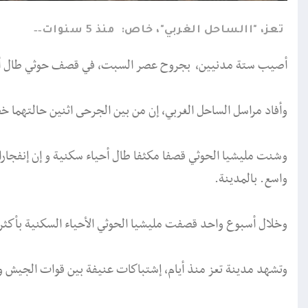
تعز، "االساحل الغربي"، خاص:
منذ 5 سنوات
أصيب ستة مدنيين، بجروح عصر السبت، في قصف حوثي طال أح
وأفاد مراسل الساحل الغربي، إن من بين الجرحى اثنين حالتهما خط
وشنت مليشيا الحوثي قصفا مكثفا طال أحياء سكنية و إن إنفجار
واسع. بالمدينة.
وخلال أسبوع واحد قصفت مليشيا الحوثي الأحياء السكنية بأكثر من 76 قذيفة، نتج عنها عشرات الضحايا من ا
وتشهد مدينة تعز منذ أيام، إشتباكات عنيفة بين قوات الجيش و 