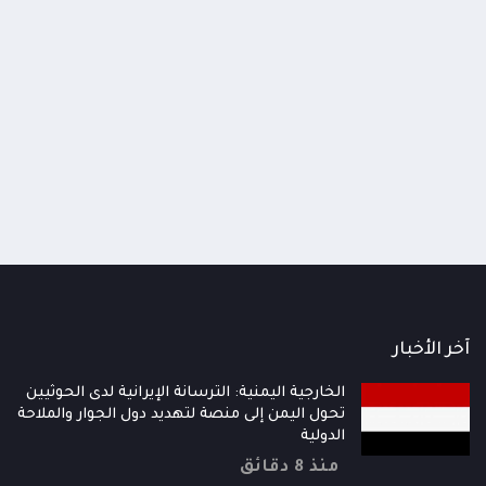
ية الجيش تدمر طقماً حوثياً وتوقع
خسائر حوثية إثر استهداف تعز
 وجرحى جنوب شرقي تعز
عسكرية في جبهة مريس بالضا
أيام
منذ 4 أيام
آخر الأخبار
الخارجية اليمنية: الترسانة الإيرانية لدى الحوثيين
تحول اليمن إلى منصة لتهديد دول الجوار والملاحة
الدولية
منذ 8 دقائق