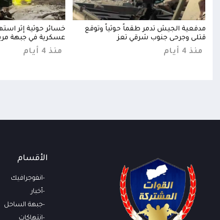
مدفعية الجيش تدمر طقماً حوثياً وتوقع
خسائر حوثية إثر است
قتلى وجرحى جنوب شرقي تعز
عسكرية في جبهة مري
منذ 4 أيام
منذ 4 أيام
الأقسام
انفوجرافيك
أخبار
جبهة الساحل
انتهاكات