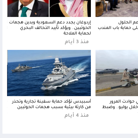
عم الحلول
إردوغان يجدد دعم السعودية ويدين هجمات
الشه
ى حماية باب المندب
الحوثيين.. ويؤكد تأييد التحالف البحري
استر
لحماية الملاحة
منذ 20 
منذ 3 أيام
إصابة في حوادث المرور
أسبيدس تؤكد حماية سفينة تجارية وتحذر
تريم
لال يوليو.. وضبط
من كارثة بيئية بسبب هجمات الحوثيين
وسط 
واس
منذ 4 أيام
منذ 4 