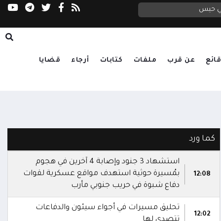
التحالف: إصابة 11 مدنياً بينهم طفل وامرأة في اعتداء حوثي على نجران
في حيس
العليمي يتابع تداعيات الاعتداء الحوثي على مأرب وحضرموت.. ويوجه بالرد الحازم ورعاية الجرحى وتكريم الشهداء
ائع
عن قرب
ملفات
كتابات
أرجاء
قضايا
كما ورد
استشهاد 3 جنود وإصابة 4 آخرين في هجوم
بمُسيرة حوثية استهدف مواقع عسكرية لقوات
12:08
دفاع شبوة في حريب جنوبي مأرب
تحليق مسيرات في أجواء سيئون والدفاعات
12:02
تتصدى لها