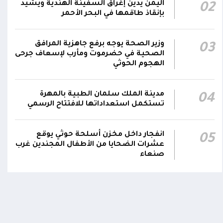
اليمن يدين إغراق السفينة الهندية ويشيد
02
نجران جراء اعتداءات حوثية بالمقذوفات على
00:42
بإنقاذ طاقمها في البحر الأحمر
الأعيان المدنية
نائب رئيس مجلس القيادة الفريق أول ركن طارق
وزير الصحة يوجه برفع جاهزية المرافق
03
صالح: جرائم الحوثي لن تثني القوات المسلحة عن
الصحية في حضرموت ومأرب لإسعاف جرحى
00:29
الهجوم الحوثي
أداء واجبها الوطني واستعادة الدولة وعاصمتها
صنعاء
مدينة الملك سلمان الطبية بالمهرة
04
تستكمل استعداداتها للافتتاح الرسمي
انفجار داخل مخزن أسلحة حوثي يوقع
05
عشرات الضحايا من الأطفال المجندين غرب
صنعاء