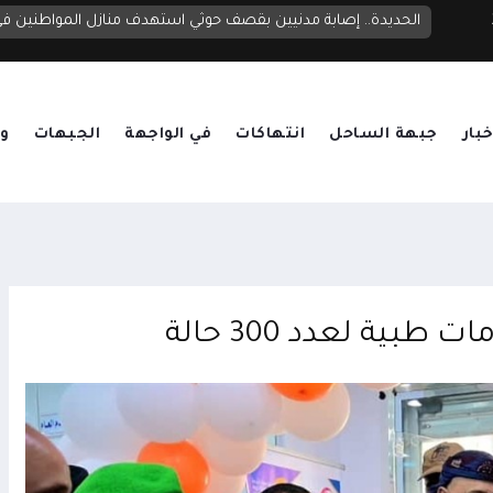
الحديدة.. إصابة مدنيين بقصف حوثي استهدف منازل المواطنين 
خبار
جبهة الساحل
انتهاكات
في الواجهة
الجبهات
وق
ية لعدد 300 حالة