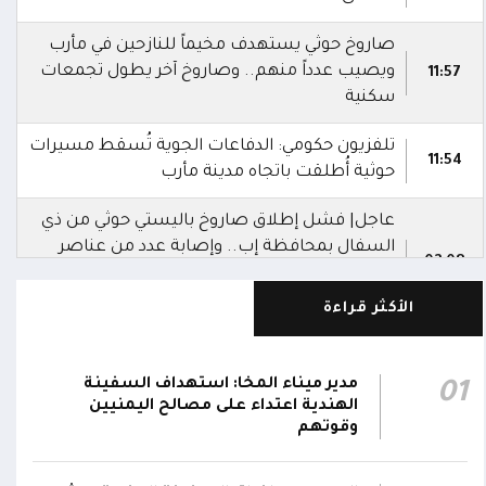
صاروخ حوثي يستهدف مخيماً للنازحين في مأرب
ويصيب عدداً منهم.. وصاروخ آخر يطول تجمعات
11:57
سكنية
تلفزيون حكومي: الدفاعات الجوية تُسقط مسيرات
11:54
حوثية أُطلقت باتجاه مدينة مأرب
عاجل| فشل إطلاق صاروخ باليستي حوثي من ذي
السفال بمحافظة إب.. وإصابة عدد من عناصر
02:08
المليشيا ونقلهم إلى مستشفى الرفاعي بمدينة
القاعدة
الأكثر قراءة
العمليات المشتركة بوزارة الدفاع تنعى 17 من
أبطال الجيش استشهدوا في هجوم حوثي
مدير ميناء المخا: استهداف السفينة
01
02:03
بالصواريخ الباليستية والمسيرات.. وتؤكد: الرد
الهندية اعتداء على مصالح اليمنيين
سيكون رادعاً واستعادة الدولة مستمرة
وقوتهم
التحالف: إصابة 11 مدنياً بينهم طفل وامرأة في