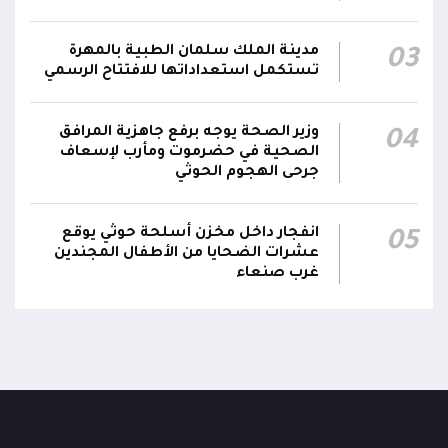
استشهاد عدد من الأبطال بالهجوم الحوثي الغادر
اللجنة الأمنية بحضرموت تدين هجوم مليشيا
مدينة الملك سلمان الطبية بالمهرة
03
تستكمل استعداداتها للافتتاح الرسمي
الحوثي على القوات المسلحة وتؤكد استمرار
00:21
العمليات الأمنية والعسكرية لحماية الأمن
والاستقرار
وزير الصحة يوجه برفع جاهزية المرافق
04
الصحية في حضرموت ومأرب لإسعاف
جدد #المكتب_السياسي تمسكه بمواصلة النضال
جرحى الهجوم الحوثي
إلى جانب الشعب اليمني وقوى الصف الجمهوري،
23:05
مؤكداً الاستعداد لتقديم التضحيات حتى تحرير البلاد
انفجار داخل مخزن أسلحة حوثي يوقع
05
واستعادة العاصمة صنعاء وإنهاء الانقلاب
عشرات الضحايا من الأطفال المجندين
غرب صنعاء