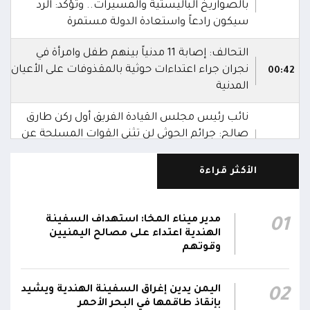
بالصواريخ الباليستية والمسيرات.. وتؤكد: الرد
سيكون رادعاً واستعادة الدولة مستمرة
التحالف: إصابة 11 مدنياً بينهم طفل وامرأة في
نجران جراء اعتداءات حوثية بالمقذوفات على الأعيان
00:42
المدنية
نائب رئيس مجلس القيادة الفريق أول ركن طارق
صالح: جرائم الحوثي لن تثني القوات المسلحة عن
00:29
أداء واجبها الوطني واستعادة الدولة وعاصمتها
صنعاء
الأكثر قراءة
نائب رئيس مجلس القيادة الفريق أول ركن طارق
صالح يشيد بالروح القتالية العالية لكافة منتسبي
مدير ميناء المخا: استهداف السفينة
01
00:28
الفرقتين الأولى والثالثة وحسن التعامل مع الموقف
الهندية اعتداء على مصالح اليمنيين
وقوتهم
وثبات المقاتلين في مواقعهم
الفريق أول ركن طارق صالح يعزي في اتصالين
اليمن يدين إغراق السفينة الهندية ويشيد
02
هاتفيين قائدي الفرقتين الأولى والثالثة طوارئ في
00:26
بإنقاذ طاقمها في البحر الأحمر