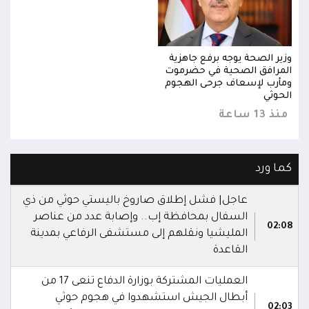
وزير الصحة يوجه برفع جاهزية
وزير
المرافق الصحية في حضرموت
المر
ومأرب لإسعاف جرحى الهجوم
ومأر
الحوثي
الحو
منذ 13 ساعة
منذ 13 
كما ورد
عاجل| فشل إطلاق صاروخ باليستي حوثي من ذي
السفال بمحافظة إب.. وإصابة عدد من عناصر
02:08
المليشيا ونقلهم إلى مستشفى الرفاعي بمدينة
القاعدة
العمليات المشتركة بوزارة الدفاع تنعى 17 من
أبطال الجيش استشهدوا في هجوم حوثي
02:03