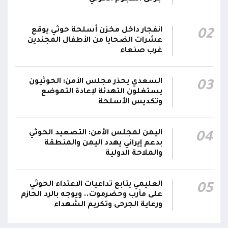
انفجار داخل مخزن أسلحة حوثي يوقع
02
عشرات الضحايا من الأطفال المجندين
غرب صنعاء
السعدي يحذر مجلس الأمن: الحوثيون
03
يستغلون التهدئة لإعادة التموضع
وتكديس الأسلحة
اليمن لمجلس الأمن: التصعيد الحوثي
04
بدعم إيراني يهدد اليمن والمنطقة
والملاحة الدولية
العليمي يتابع تداعيات الاعتداء الحوثي
05
على مأرب وحضرموت.. ويوجه بالرد الحازم
ورعاية الجرحى وتكريم الشهداء