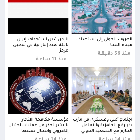
الهروب الحوثي إلى استهداف
اليمن تدين استهداف إيران
الهر
ق
ميناء المخا
ناقلة نفط إماراتية في مضيق
مينا
هرمز
منذ 56 دقيقة
منذ 56 د
منذ 11 ساعة
اجتماع أمني وعسكري في مأرب
مؤسسة مكافحة الاتجار
اجتم
يال
يقر رفع الجاهزية والتعامل
بالبشر تحذر من عمليات احتيال
يقر 
الحازم مع التصعيد الحوثي
إلكتروني وانتحال صفتها
الحا
منذ 14 ساعة
منذ 14 ساعة
منذ 14 