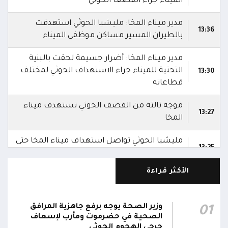
الميناء جراء القصف الحوثي
مدير ميناء المخا: مليشيا الحوثي استهدفت
13:36
بالطيران المسير مساكن موظفي الميناء
مدير ميناء المخا: أضرار جسيمة لحقت بالبنية
التحتية للميناء جراء الاستهداف الحوثي لمختلف
13:30
قطاعاته
موجة ثالثة من القصف الحوثي تستهدف ميناء
13:27
المخا
مليشيا الحوثي تواصل استهداف ميناء المخا حتى
13:25
اللحظة
الأكثر قراءة
مصادر: نحو 20 هجوماً حوثياً بالمُسيرات استهدف
13:07
منشآت مدنية داخل ميناء المخا
وزير الصحة يوجه برفع جاهزية المرافق
01
شهود عيان: القصف الحوثي على المخا انطلق من
الصحية في حضرموت ومأرب لإسعاف
13:02
الحوبان ومقبنة
جرحى الهجوم الحوثي