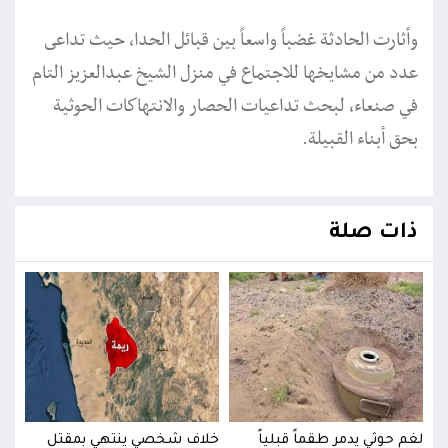
وأثارت الحادثة غضباً واسعاً بين قبائل الحدا، حيث تداعى
عدد من مشايخها للاجتماع في منزل الشيخ عبدالعزيز التام
في صنعاء، لبحث تداعيات الحصار والانتهاكات الحوثية
بحق أبناء القبيلة.
ذات صلة
لغم حوثي يدمر طقماً قبلياً
خلاف شخصي ينتهي بمقتل
لغم 