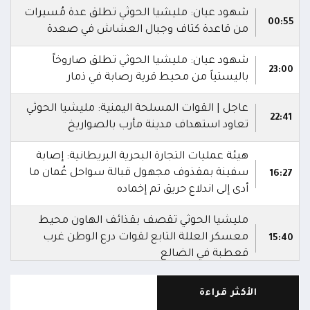
شهود عيان: مليشيا الحوثي تطلق عدة مُسيرات
00:55
من قاعدة كتاف وجبال العشاش في صعدة
شهود عيان: مليشيا الحوثي تطلق صاروخاً
23:00
باليستياً من محيط قرية رصابة في ذمار
عاجل | القوات المسلحة اليمنية: مليشيا الحوثي
22:41
تعاود استهداف مدينة مأرب بالصواريخ
هيئة عمليات التجارة البحرية البريطانية: إصابة
سفينة بمقذوف مجهول قبالة سواحل عُمان ما
16:27
أدى إلى اندلاع حريق تم إخماده
مليشيا الحوثي تقصف بقذائف الهاون محيط
معسكر العللة التابع لقوات درع الوطن غرب
15:40
قعطبة في الضالع
مليشيا الحوثي تقصف أحياء سكنية غرب قعطبة
الأكثر قراءة
15:37
في الضالع