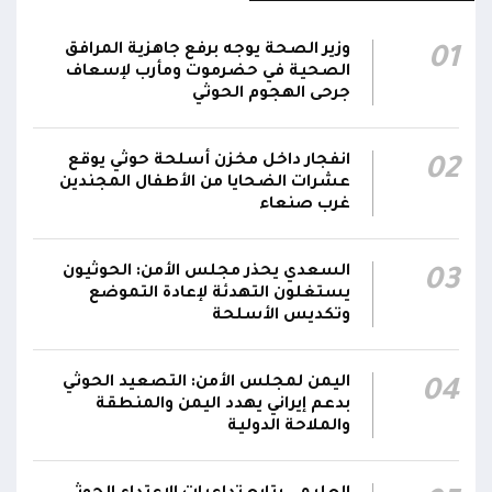
قصف حوثي عشوائي بالسلاح الثقيل يستهدف
وزير الصحة يوجه برفع جاهزية المرافق
01
مناطق مآهولة بقرى المعزوب والعبارى في
15:35
الصحية في حضرموت ومأرب لإسعاف
محافظة الضالع
جرحى الهجوم الحوثي
محور تعز: تجدد الاشتباكات في مختلف الجبهات..
12:22
انفجار داخل مخزن أسلحة حوثي يوقع
02
والجيش يقصف مواقع حوثية ويتصدى للمسيرات
عشرات الضحايا من الأطفال المجندين
غرب صنعاء
السعدي يحذر مجلس الأمن: الحوثيون
03
يستغلون التهدئة لإعادة التموضع
وتكديس الأسلحة
اليمن لمجلس الأمن: التصعيد الحوثي
04
بدعم إيراني يهدد اليمن والمنطقة
والملاحة الدولية