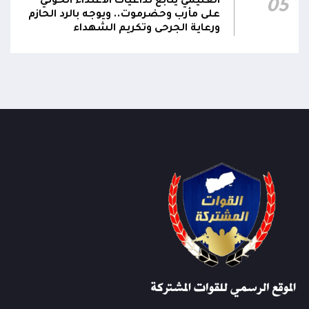
العليمي يتابع تداعيات الاعتداء الحوثي
05
على مأرب وحضرموت.. ويوجه بالرد الحازم
ورعاية الجرحى وتكريم الشهداء