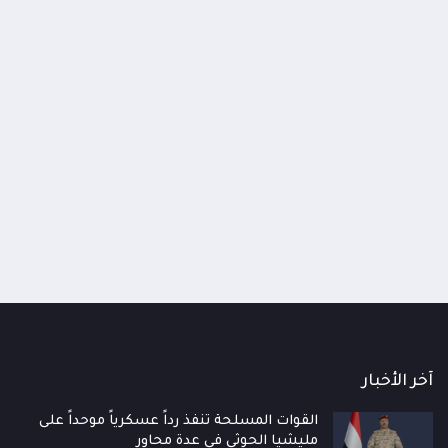
 الدفاع الوطني يعقد اجتماعاً طارئاً
الإرياني: تصعيد الحوثيين محا
ع الجاهزية العسكرية والأمنية ويقر الرد
تراجعهم السياسي والميداني
زم على تصعيد الحوثيين
قلقهم لا قوتهم
اعات
منذ 10 ساعات
آخر الأخبار
القوات المسلحة تنفذ رداً عسكرياً موحداً على
مليشيا الحوثي في عدة محاور