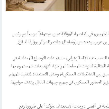
الخميس، في العاصمة المؤقتة عدن، اجتماعاً موسعاً مع رئيس
 بن عزيز، وعدد من رؤساء الهيئات والدوائر بوزارة الدفاع.
واستعرض الاجتماع الذي حضره ممثل قوة الواجب السعودية 802 النقيب عبدالإله الزهراني، مستجدات الأوضاع الميدانية في
القتالية للقوات المسلحة لمواجهة التهديدات المستمرة، بما
سيق بين التشكيلات العسكرية، ومدى الاستعداد لتنفيذ المهام
تعزيز الحضور العسكري في جميع جبهات القتال بهدف مواجهة
سلحة في أقصى درجات الاستعداد..مؤكداً على ضرورة رفع