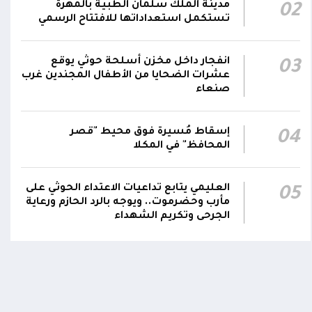
مدينة الملك سلمان الطبية بالمهرة
02
بصورة دائمة لمتابعة التطورات الميدانية والأمنية
تستكمل استعداداتها للافتتاح الرسمي
واتخاذ ما يلزم من إجراءات بصورة عاجلة ومستمرة
01:13
بما يضمن سرعة الاستجابة للتصعيد الحوثي
والتعامل مع تداعياته على مختلف المستويات
انفجار داخل مخزن أسلحة حوثي يوقع
03
عشرات الضحايا من الأطفال المجندين غرب
صنعاء
أقر #مجلس_الدفاع_الوطني جملة من القرارات
والتوجيهات الهادفة إلى رفع مستوى الجاهزية
العسكرية والأمنية والدفاع المدني وتعزيز التنسيق
إسقاط مُسيرة فوق محيط "قصر
01:12
04
بين مؤسسات الدولة وحماية المدنيين والمنشآت
المحافظ" في المكلا
الحيوية وضمان التنفيذ الفوري للإجراءات الكفيلة
بالرد الحازم على الاعتداءات الحوثية
العليمي يتابع تداعيات الاعتداء الحوثي على
05
مأرب وحضرموت.. ويوجه بالرد الحازم ورعاية
الجرحى وتكريم الشهداء