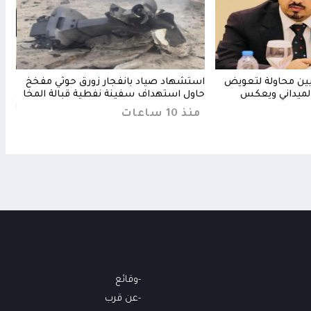
ثيين محاولة لتعويض
استشهاد صياد بانفجار زورق حوثي مفخخ
مجلس
لميداني ويعكس
حاول استهداف سفينة نفطية قبالة المخا
ويرف
الحا
منذ 10 ساعات
منذ 7 س
وقائع
عن قرب