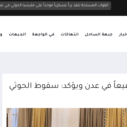
الحوثيون يصعدون قصف مأرب بنحو 20 صاروخاً ومسيرة.. قتلى وجرحى واستهداف لمناطق سكنية ومخيمات نازحين
القوات المسلحة تنفذ رداً عسكرياً موحداً على مليشيا الحوثي في عد
خبار
جبهة الساحل
انتهاكات
في الواجهة
الجبهات
وق
فيعاً في عدن ويؤكد: سقوط الحوثي