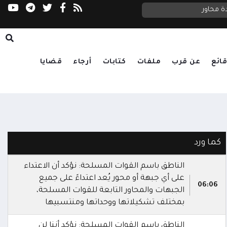
ة محاور
السعدي يحذر مجلس الأمن: الحوثيون يستغلون ا
ائع
عن قرب
ملفات
كتابات
أرجاء
قضايا
كما ورد
الناطق باسم القوات المسلحة: نؤكد أن الاعتداء
على أي جبهة أو محور يُعد اعتداءً على جميع
06:06
الجبهات والمحاور التابعة للقوات المسلحة،
بمختلف تشكيلاتها ووحداتها ومنتسبيها
الناطق باسم القوات المسلحة: نؤكد أننا لن