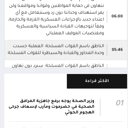
نتهاون في حماية المواطنين وقواتنا ومواقعنا ولن
يمر استهداف وحداتنا دون رد وسنتعامل مع أي
06:00
اعتداء جديد بالإجراءات العسكرية اللازمة والحازمة،
وفقاً لتوجيهات القيادة السياسية والعسكرية
ومقتضيات الموقف العملياتي
الناطق باسم القوات المسلحة: العملية جسدت
05:46
وحدة المحاور والقيادة والسيطرة للقوات المسلحة
الناطق باسم القوات المسلحة: سنرد دون تهاون
05:35
حال استمرت اعتداءات الحوثيين الغادرة
الأكثر قراءة
الناطق باسم القوات المسلحة: نفذنا عملاً
05:34
عسكرياً ضد العناصر الحوثية الإرهابية وعتادها
وزير الصحة يوجه برفع جاهزية المرافق
01
المقاومة الوطنية تصد هجوماً حوثياً في جبهتي
الصحية في حضرموت ومأرب لإسعاف جرحى
04:17
الحيمة بالتحيتا وحيس جنوب الحديدة
الهجوم الحوثي
أقر #مجلس_الدفاع_الوطني استمرار انعقاده