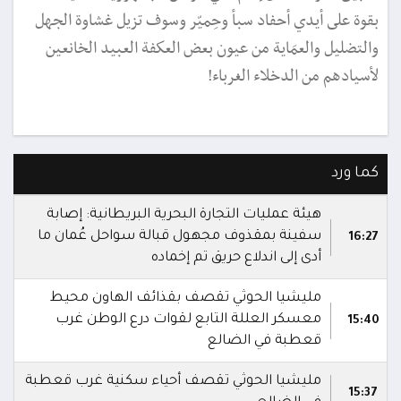
بقوة على أيدي أحفاد سبأ وحِميّر وسوف تزيل غشاوة الجهل
والتضليل والعمَاية من عيون بعض العكفة العبيد الخانعين
لأسيادهم من الدخلاء الغرباء!
كما ورد
هيئة عمليات التجارة البحرية البريطانية: إصابة
سفينة بمقذوف مجهول قبالة سواحل عُمان ما
16:27
أدى إلى اندلاع حريق تم إخماده
مليشيا الحوثي تقصف بقذائف الهاون محيط
معسكر العللة التابع لقوات درع الوطن غرب
15:40
قعطبة في الضالع
مليشيا الحوثي تقصف أحياء سكنية غرب قعطبة
15:37