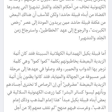
الكهنوتية تخاف من أحكام الجَلد والقتل تشهيرًا التي يصدرها
القضاة من أبناء قبيلة حاشد؛ ولكن للأسف أن هنالك البعض
من عكفة قبيلة حاشد ممن يريدون العودة إلى عصر "رخص
الكبريت"، والرجوع إلى عهد "الخطاطين"، واسترجاع زمن
الجَلد والتشهير!
أما قبيلة بكيل الهمدانية الكهلانية السبيئة فقد كان أئمة
الزيدية البغيضة يخاطبونهم بكلمة "كعوا كعوا" وهي كلمة
تزجر بها الدواب والحمير، وقد وصلوا في عهدها إلى مرحلة
غير مسبوقة من الجهالة والعمَاية، فقد كانوا يظنون بأن أئمة
الزيدية البغيضة "مصّرفين" أي إن الرصاص لا تخترق أجسادهم
وبأنهم ليسوا كسائر البشر! كما زرعت الكهنوتية السلالية في
بعض أبناء قبيلة بكيل مبدأ "هذا إمام المذهب وذلك إمام
الذهب"، وغرست فيهم منهج "لم نقف معهم إلا من أجل