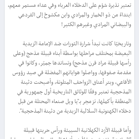
تعتبر نذيرة شؤم على الدخلاء الغرباء وفي عداء مستمر معهم،
ابتداءً من ذو الخمار والمرادي وابن مكشوخ إلى القردعي
والبيضاني المرادي وغيرهم الكثير!
وتاريخيًا كانت تبدأ شرارة الثورات ضد الإمامة الزيدية
البغيضة بمختلف مراحلها بواسطة أبناء قبيلة مذحج (وعلى
رأسها قبيلة مراد قرن مذحج) وتساندها حِميّر، وكانوا في
مقدمة صفوفها، وواصلوا هواياتهم المفضلة في صيد رؤوس
الأفاعي، وبتر أعناق الزواحف المتلونة، وأصبحت دثينة
المذحجية تعتبر وفقًا للوثائق التاريخية أول جمهورية في
المنطقة بأكملها، تزمجر بـ"يا ويل صنعاء المحتلة من قبل
دخلاء الكهنوتية السلالية الزيدية من دثينة المذحجية".
وأما قبيلة الأزد الكهلانية السبيئة ورأس حربتها قبيلة