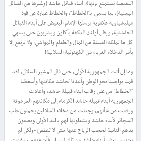
البغيضة تستمتع بإنهاك أبناء قبائل حاشد (وغيرها من القبائل
اليمنية)، بما يسمى بـ"الخطاط"، والخطاط عبارة عن قوة
ميليشياوية عكفوية يرسلها الإمام البغيض على أبناء القبائل
الحاشدية، ويظل أولئك العكفة يأكلون ويشربون حتى ينتهي
كل ما تملكه القبيلة من المال والطعام والمواشي، ولا ترتفع إلا
بأمر الدخلاء الغرباء من الكهنوتية السلالية!
وما إن أتت الجمهورية الأولى، حتى قال المشير السلال، لقد
قمنا بواجبنا نحو الوطن وأعدنا لحاشد مكانتها وأسقطنا
"الخطاط" من على رقاب أبناء قبيلة حاشد، وأعادت
الجمهورية أبناء قبيلة حاشد الكرماء إلى مكانتهم المرموقة
ورفعت من شأنهم، وجعلت من دخلاء السلالين يحملون علب
السجائر لأبناء حاشد ويشعلونها لهم باليد الأولى ويضعون
يدهم الثانية لحجب الرياح عنها حتى لا تنطفئ -ولكن لم
يحترس بعض أبناء حاشد من تلك النيران فأحرقتهم-، وغدت