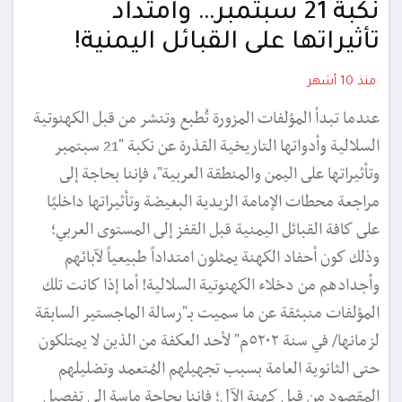
نكبة 21 سبتمبر… وامتداد
تأثيراتها على القبائل اليمنية!
منذ 10 أشهر
عندما تبدأ المؤلفات المزورة تُطبع وتنشر من قبل الكهنوتية
السلالية وأدواتها التاريخية القذرة عن نكبة "21 سبتمبر
وتأثيراتها على اليمن والمنطقة العربية"، فإننا بحاجة إلى
مراجعة محطات الإمامة الزيدية البغيضة وتأثيراتها داخليًا
على كافة القبائل اليمنية قبل القفز إلى المستوى العربي؛
وذلك كون أحفاد الكهنة يمثلون امتداداً طبيعياً لآبائهم
وأجدادهم من دخلاء الكهنوتية السلالية! أما إذا كانت تلك
المؤلفات منبثقة عن ما سميت بـ"رسالة الماجستير السابقة
لزمانها/ في سنة ٥٢٠٢م" لأحد العكفة من الذين لا يمتلكون
حتى الثانوية العامة بسبب تجهيلهم المُتعمد وتضليلهم
المقصود من قبل كهنة الآل؛ فإننا بحاجة ماسة إلى تفصيل