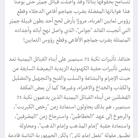
تتسامح بحقوقها بتاتًا! وقد واصلت قبائل حِميّر حتى يومنا
هذا هواياتها المفضلة بضرب جماجم أفاعي الدخلاء وقطع
رؤوس ثعابين الغرباء، مرورًا بأرض لحج أحد بطون قبيلة حِميّر
التي أنجبت القائد "جواس"، الذي واصل نهج آبائه وأجداده
المتمثلة بضرب جماجم الأفاعي وقطع رؤوس الثعابين!
ختامًا، تأثيرات نكبة 21 سبتمبر على أبناء القبائل اليمنية تعد
بنفس تأثيرات حقبة الكهنوتية الزيدية البغيضة السابقة من
حيث الإجرام والبشاعة والسلب والقبح والتجهيل والتضليل
والكذب والخداع والافتراء، وغيرها! كما أن بعض العكفة
المُضللين من أبناء القبائل اليمنية الذين يدعمون نكبة 21
سبتمبر، هم بذلك يحاولون استعادة زمن "رخص الكبريت"،
والرجوع إلى عهد "الخطاطين"، واسترجاع زمن "المصّرفين"،
واستعادة حقبة "إمام المذهب وإمام الذهب"، ومحاولة
تطبيق مقولة "نفعل إمام ثاني"؛ ولكن الجمهورية الثانية قادمة