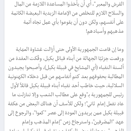
القرش والمعبر"، أي أن يأخذوا المساعدة اللازمة من المال
والسلاح اللازم للتخلص من الإمامة الزيدية البغيضة الكاتمة
على أنفسهم، ولكن دون أن يقوموا بأي عمل تجاه أئمة
مذهبهم وأسيادهم!
وما إن قامت الجمهورية الأولى حتى أزالت غشاوة العمَاية
ورفعت جزئيًا الجهالة من أبناء قبائل بكيل، وفُكت العقدة من
ألسنة النقباء (أي المشايخ في قبيلة بكيل)، وأصبحوا يجيدون
المطالبة بحقوقهم بعد كتم أنفاسهم من قبل دخلاء الكهنوتية
السلالية، حيث خاطب أحد نقباء أبناء قبيلة بكيل قائلاً لأول
رئيس للجمهورية بـ"وقع على مطالب الشعب وإلا تنازلت ما
عاد نفعل إمام ثاني"؛ ولكن للأسف أن هنالك البعض من عكفة
قبيلة بكيل ممن يريدون العودة إلى عصر "كعوا"، والرجوع إلى
عهد "المصّرفين"، واسترجاع زمن "إمام المذهب وإمام