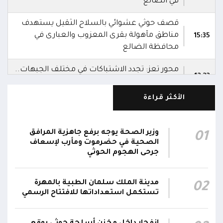
في الضالع
قصف حوثي عشوائي بالسلاح الثقيل يستهدف
مناطق مآهولة بقرى المعزوب والعبارى في
15:35
محافظة الضالع
محور تعز: تجدد الاشتباكات في مختلف الجبهات..
12:22
والجيش يقصف مواقع حوثية ويتصدى للمسيرات
الأكثر قراءة
الناطق باسم القوات المسلحة: نؤكد أن الاعتداء
على أي جبهة أو محور يُعد اعتداءً على جميع
06:06
الجبهات والمحاور التابعة للقوات المسلحة،
وزير الصحة يوجه برفع جاهزية المرافق
01
بمختلف تشكيلاتها ووحداتها ومنتسبيها
الصحية في حضرموت ومأرب لإسعاف
جرحى الهجوم الحوثي
الناطق باسم القوات المسلحة: نؤكد أننا لن نتهاون
في حماية المواطنين وقواتنا ومواقعنا ولن يمر
مدينة الملك سلمان الطبية بالمهرة
02
استهداف وحداتنا دون رد وسنتعامل مع أي اعتداء
06:00
تستكمل استعداداتها للافتتاح الرسمي
جديد بالإجراءات العسكرية اللازمة والحازمة، وفقاً
لتوجيهات القيادة السياسية والعسكرية
ومقتضيات الموقف العملياتي