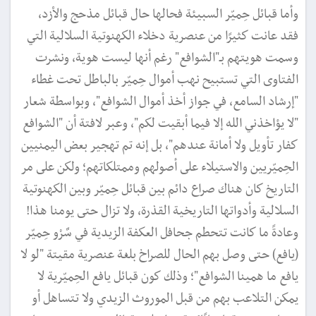
وأما قبائل حِميّر السبيئة فحالها حال قبائل مذحج والأزد،
فقد عانت كثيرًا من عنصرية دخلاء الكهنوتية السلالية التي
وسمت هويتهم بـ"الشوافع" رغم أنها ليست هوية، ونشرت
الفتاوى التي تستبيح نهب أموال حِميّر بالباطل تحت غطاء
"إرشاد السامع، في جواز أخذ أموال الشوافع"، وبواسطة شعار
"لا يؤاخذني الله إلا فيما أبقيت لكم"، وعبر لافتة أن "الشوافع
كفار تأويل ولا أمانة عندهم"، بل إنه تم تهجير بعض اليمنيين
الحِميّريين والاستيلاء على أصولهم وممتلكاتهم؛ ولكن على مر
التاريخ كان هناك صراع دائم بين قبائل حِميّر وبين الكهنوتية
السلالية وأدواتها التاريخية القذرة، ولا تزال حتى يومنا هذا!
وعادةً ما كانت تتحطم جحافل العكفة الزيدية في سَّرْو حِميّر
(يافع) حتى وصل بهم الحال للصراخ بلغة عنصرية مقيتة "لو لا
يافع ما همينا الشوافع"؛ وذلك كون قبائل يافع الحِميّرية لا
يمكن التلاعب بهم من قبل الموروث الزيدي ولا تتساهل أو