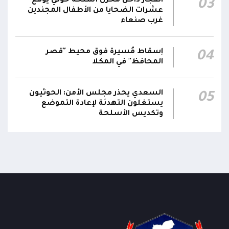
انفجار داخل مخزن أسلحة حوثي يوقع
03
عشرات الضحايا من الأطفال المجندين
غرب صنعاء
الناطق باسم القوات المسلحة: العملية جسدت
05:46
وحدة المحاور والقيادة والسيطرة للقوات المسلحة
إسقاط مُسيرة فوق محيط "قصر
04
المحافظ" في المكلا
السعدي يحذر مجلس الأمن: الحوثيون
05
يستغلون التهدئة لإعادة التموضع
وتكديس الأسلحة