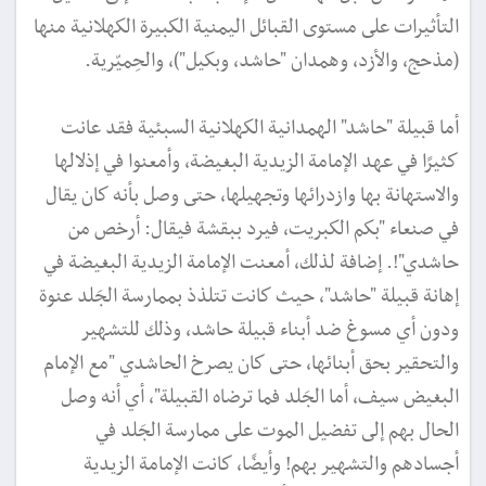
التأثيرات على مستوى القبائل اليمنية الكبيرة الكهلانية منها
(مذحج، والأزد، وهمدان "حاشد، وبكيل")، والحِميّرية.
أما قبيلة "حاشد" الهمدانية الكهلانية السبئية فقد عانت
كثيرًا في عهد الإمامة الزيدية البغيضة، وأمعنوا في إذلالها
والاستهانة بها وازدرائها وتجهيلها، حتى وصل بأنه كان يقال
في صنعاء "بكم الكبريت، فيرد ببقشة فيقال: أرخص من
حاشدي"!. إضافة لذلك، أمعنت الإمامة الزيدية البغيضة في
إهانة قبيلة "حاشد"، حيث كانت تتلذذ بممارسة الجَلد عنوة
ودون أي مسوغ ضد أبناء قبيلة حاشد، وذلك للتشهير
والتحقير بحق أبنائها، حتى كان يصرخ الحاشدي "مع الإمام
البغيض سيف، أما الجَلد فما ترضاه القبيلة"، أي أنه وصل
الحال بهم إلى تفضيل الموت على ممارسة الجَلد في
أجسادهم والتشهير بهم! وأيضًا، كانت الإمامة الزيدية