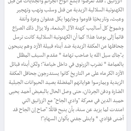
"الزرانيق"، فقد تعرضوا لأبشع أنواع الجرائم والجنايات من قبل
الكهنوتية السلالية الزيدية من قتل وسلب ونهب وتهجير
وعبث، وتاريخيًا قاوموا وجابهوا بكل عنفوان وعزة وأنفة
وشموخ كل أساليب كهنة الآل البشعة، ولا يزال ذلك الصراع
قائماً إلى يومنا هذا! كما أن الكهنوتية السلالية كانت ترسل
جحافلها من العكفة الزيدية ضد أبناء قبيلة الأزد وهم ينبحون
بـ"جاك سيل الله يا صاحب تهامة * مقدم السيف المظلل
بالغمامة * نضرب الزرنوق في داخل خيامهَ"؛ ولكن أبناء قبائل
الأزد الكرماء على مر التاريخ كانوا يستدرجون جحافل العكفة
الزيدية ويمارسوا هواياتهم المفضلة بصيد الحيوانات الجبلية
الضارة ودفن الجرذان، حتى وصل الحال بالبغيض أحمد يحيى
حميد الدين في معركة "وادي الجاح" مع الزرانيق التي
امتدت لما يزيد عن سنة، بأن ينبح قائلًا "صاح إن الجاح قد
أضنى فؤادي * وابتلى جفني بألوان السهادِ"!