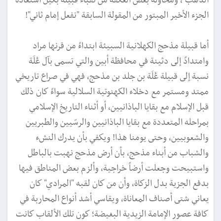
الذهب"، ومحاولة بعض العكفة من نقباء قبيلة بكيل استعادة
الجزء الأخير المبتور من المقولة السابقة "نفعل إمام ثاني"!
أما قبيلة مذحج الكهلانية السبيئة ابتداءً من قرنها مراد
وامتدادً إلى دثينة في محافظة أبين والتي تسمى بآل عُلَة
نسبة إلى قبيلة عُلَة بن جلد بن مذحج، فهي في صراع تاريخي
ممتد ومستمر مع دخلاء الكهنوتية السلالية سواءً كان ذلك
قبل الإسلام مع بقايا الباذانيين، أو أثناء التاريخ الإسلامي
بمراحله المتعددة مع بقايا الباذانيين والرسّيين والطبريين
والشعوبيين، وحتى يومنا هذا! ويكفي بأن يدرك النشء
والشباب من أبناء مذحج، بأن أرض مذحج نهبت بالباطل
واستبيحت وجعلت أرضاً خراجية، وألزم بعض المناطق فيها
بدفع الجزية بدل الزكاة، وأن من كان لقبه "المرادي" كان
يعاني شتى أصناف المعاناة، ويقاسي أشد أنواع المحاربة في
كافة عصور الإمامة الزيدية البغيضة؛ كون تلك الألقاب كانت