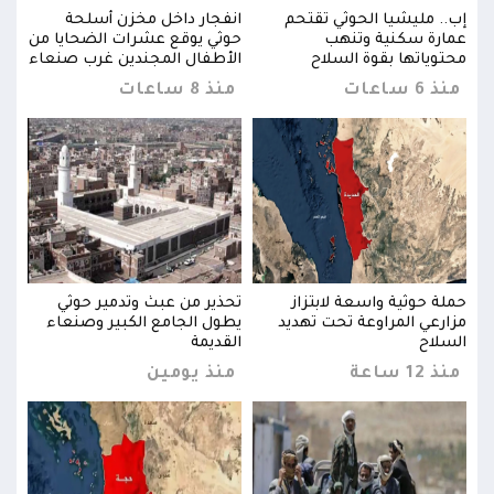
إب.. مليشيا الحوثي تقتحم
انفجار داخل مخزن أسلحة
إب..
 من
عمارة سكنية وتنهب
حوثي يوقع عشرات الضحايا من
عمار
عاء
محتوياتها بقوة السلاح
الأطفال المجندين غرب صنعاء
محتو
منذ 6 ساعات
منذ 8 ساعات
منذ 6 س
حملة حوثية واسعة لابتزاز
تحذير من عبث وتدمير حوثي
حملة
ء
مزارعي المراوعة تحت تهديد
يطول الجامع الكبير وصنعاء
مزار
السلاح
القديمة
السل
منذ 12 ساعة
منذ يومين
منذ 12 