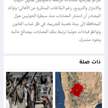
جرائم تمارسها عصابات مرتبطة بالحوثيين تمتهن النهب
والابتزاز والترويع، رغم البلاغات المتكررة من الأهالي؛ وتؤكد
المصادر أن انتشار العصابات منذ سيطرة الحوثيين حول
المحافظة إلى بيئة خصبة للجريمة، في ظل غياب القانون
وتواطؤ قيادات حوثية ترتبط بتلك العصابات بمصالح مالية
ونفوذ مشترك.
ذات صلة