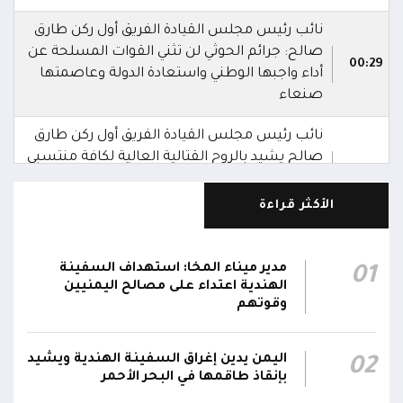
نائب رئيس مجلس القيادة الفريق أول ركن طارق
صالح: جرائم الحوثي لن تثني القوات المسلحة عن
00:29
أداء واجبها الوطني واستعادة الدولة وعاصمتها
صنعاء
نائب رئيس مجلس القيادة الفريق أول ركن طارق
صالح يشيد بالروح القتالية العالية لكافة منتسبي
00:28
الفرقتين الأولى والثالثة وحسن التعامل مع الموقف
وثبات المقاتلين في مواقعهم
الأكثر قراءة
الفريق أول ركن طارق صالح يعزي في اتصالين
هاتفيين قائدي الفرقتين الأولى والثالثة طوارئ في
00:26
مدير ميناء المخا: استهداف السفينة
01
استشهاد عدد من الأبطال بالهجوم الحوثي الغادر
الهندية اعتداء على مصالح اليمنيين
وقوتهم
اللجنة الأمنية بحضرموت تدين هجوم مليشيا
الحوثي على القوات المسلحة وتؤكد استمرار
00:21
اليمن يدين إغراق السفينة الهندية ويشيد
02
العمليات الأمنية والعسكرية لحماية الأمن
بإنقاذ طاقمها في البحر الأحمر
والاستقرار