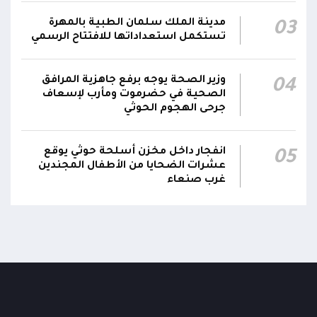
جدد #المكتب_السياسي تمسكه بمواصلة النضال
مدينة الملك سلمان الطبية بالمهرة
03
تستكمل استعداداتها للافتتاح الرسمي
إلى جانب الشعب اليمني وقوى الصف الجمهوري،
23:05
مؤكداً الاستعداد لتقديم التضحيات حتى تحرير البلاد
واستعادة العاصمة صنعاء وإنهاء الانقلاب
وزير الصحة يوجه برفع جاهزية المرافق
04
الصحية في حضرموت ومأرب لإسعاف
دعا #المكتب_السياسي مجلس القيادة الرئاسي
جرحى الهجوم الحوثي
والحكومة إلى الشروع في خطوات عملية لتخليص
23:04
اليمنيين من إرهاب الحوثيين المدعومين من النظام
انفجار داخل مخزن أسلحة حوثي يوقع
05
الإيراني
عشرات الضحايا من الأطفال المجندين
غرب صنعاء