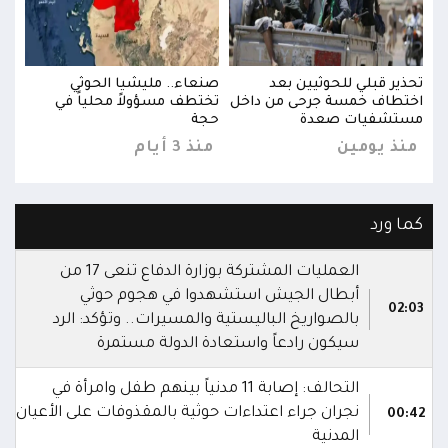
تحذير قبلي للحوثيين بعد
صنعاء.. مليشيا الحوثي
تحذي
اختطاف خمسة جرحى من داخل
تختطف مسؤولاً محلياً في
اختط
مستشفيات صعدة
حجة
مست
منذ يومين
منذ 3 أيام
منذ
كما ورد
العمليات المشتركة بوزارة الدفاع تنعى 17 من
أبطال الجيش استشهدوا في هجوم حوثي
02:03
بالصواريخ الباليستية والمسيرات.. وتؤكد: الرد
سيكون رادعاً واستعادة الدولة مستمرة
التحالف: إصابة 11 مدنياً بينهم طفل وامرأة في
نجران جراء اعتداءات حوثية بالمقذوفات على الأعيان
00:42
المدنية