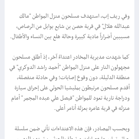
وفي ريف إب، استهدف مسلحون منزل المواطن "مالك
عبدالله هلال" في قرية حصن بن شايع بوابل من الرصاص،
مسببين أضراراً مادية كبيرة وحالة هلع بين النساء والأطفال.
كما شهدت مديرية المخادر اعتداءً آخر، إذ أطلق مسلحون
مجهولون النار على منزل المواطن "أحمد راشد الدوكري" في
منطقة الدليلة، دون وقوع إصابات؛ وفي حادثة منفصلة،
أقدم مسلحون مرتبطون بمليشيا الحوثي على إحراق سيارة
ودراجة نارية تعود للمواطن "فيصل علي عبده المجمر" أمام
منزله في قرية عامره بعزلة أنامر أعلى.
وبحسب المصادر، فإن هذه الاعتداءات تأتي ضمن سلسلة