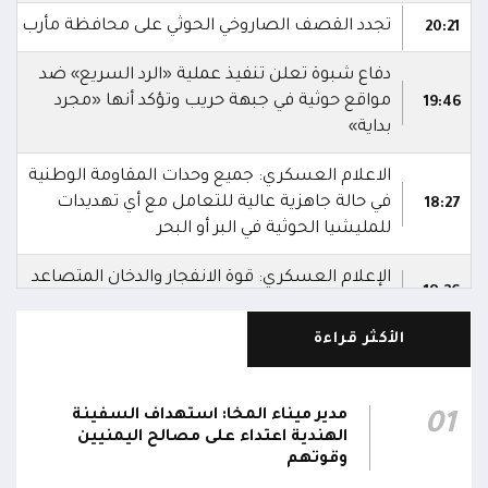
تجدد القصف الصاروخي الحوثي على محافظة مأرب
20:21
دفاع شبوة تعلن تنفيذ عملية «الرد السريع» ضد
مواقع حوثية في جبهة حريب وتؤكد أنها «مجرد
19:46
بداية»
الاعلام العسكري: جميع وحدات المقاومة الوطنية
في حالة جاهزية عالية للتعامل مع أي تهديدات
18:27
للمليشيا الحوثية في البر أو البحر
الإعلام العسكري: قوة الانفجار والدخان المتصاعد
18:26
من الزورق يشيران إلى أنه كان مفخخًا
الأكثر قراءة
الإعلام العسكري: الدوريات البحرية رصدت زورقًا
يتحرك بسرعة غير طبيعية باتجاه المنطقة
18:25
المحظورة المقابلة لمحطة كهرباء المخا قبل أن
مدير ميناء المخا: استهداف السفينة
01
تتعامل معه بالسلاح المناسب وتدمره
الهندية اعتداء على مصالح اليمنيين
وقوتهم
الإعلام العسكري للمقاومة الوطنية: قوات