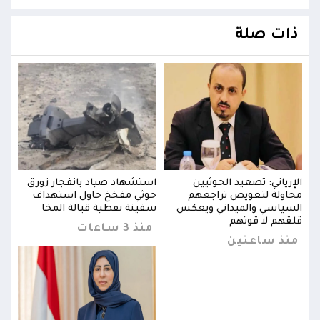
ذات صلة
ق
الإرياني: تصعيد الحوثيين
استشهاد صياد بانفجار زورق
الإر
محاولة لتعويض تراجعهم
حوثي مفخخ حاول استهداف
محاو
السياسي والميداني ويعكس
سفينة نفطية قبالة المخا
السي
قلقهم لا قوتهم
قلقه
منذ 3 ساعات
منذ ساعتين
من