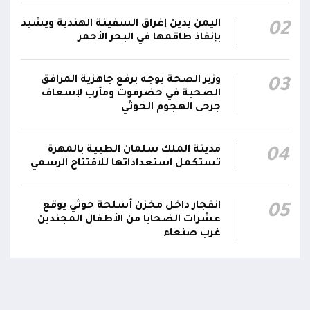
المقاومة الوطنية أحبطت محاولة لاستهداف
18:25
اليمن يدين إغراق السفينة الهندية ويشيد
02
سفينة نفطية قبالة محطة كهرباء المخا باستخدام
بإنقاذ طاقمها في البحر الأحمر
زورق مفخخ
المقاومة الوطنية تدمر زورقاً حوثياً مفخخاً حاول
وزير الصحة يوجه برفع جاهزية المرافق
03
استهداف سفينة نفطية بالقرب من محطة
18:13
الصحية في حضرموت ومأرب لإسعاف
جرحى الهجوم الحوثي
الكهرباء بالمخا
مدينة الملك سلمان الطبية بالمهرة
04
تستكمل استعداداتها للافتتاح الرسمي
انفجار داخل مخزن أسلحة حوثي يوقع
05
عشرات الضحايا من الأطفال المجندين
غرب صنعاء