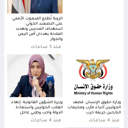
ي
الزوبة تُطلع المبعوث الأممي
على التصعيد الحوثي:
استهداف المدنيين وتهديد
الملاحة يهددان أمن اليمن
والجوار
منذ 3 ساعات
ء
وزارة حقوق الإنسان: قصف
وزيرة الشؤون القانونية: إنهاء
وزار
الحوثيين أحياء مأرب ومخيمات
انقلاب الحوثيين واستعادة
الحو
النازحين جريمة حرب
الدولة واجب وطني عاجل
النا
منذ 4 ساعات
منذ 4 ساعات
منذ 4 س