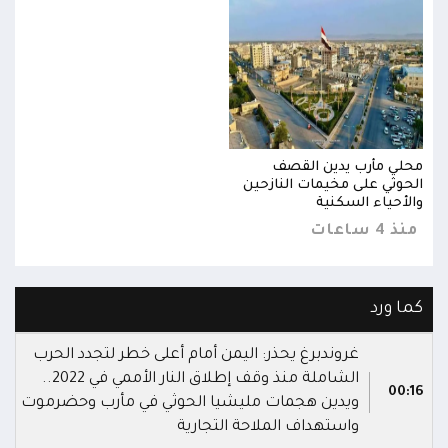
محلي مأرب يدين القصف
محلي
الحوثي على مخيمات النازحين
الحو
والأحياء السكنية
والأ
منذ 4 ساعات
منذ 4 س
كما ورد
غروندبرغ يحذر: اليمن أمام أعلى خطر لتجدد الحرب
الشاملة منذ وقف إطلاق النار الأممي في 2022..
00:16
ويدين هجمات مليشيا الحوثي في مأرب وحضرموت
واستهداف الملاحة التجارية