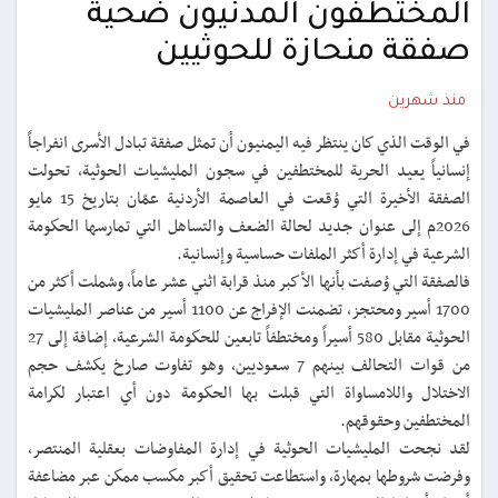
المختطفون المدنيون ضحية
صفقة منحازة للحوثيين
منذ شهرين
في الوقت الذي كان ينتظر فيه اليمنيون أن تمثل صفقة تبادل الأسرى انفراجاً
إنسانياً يعيد الحرية للمختطفين في سجون المليشيات الحوثية، تحولت
الصفقة الأخيرة التي وُقعت في العاصمة الأردنية عمّان بتاريخ 15 مايو
2026م إلى عنوان جديد لحالة الضعف والتساهل التي تمارسها الحكومة
الشرعية في إدارة أكثر الملفات حساسية وإنسانية.
فالصفقة التي وُصفت بأنها الأكبر منذ قرابة اثني عشر عاماً، وشملت أكثر من
1700 أسير ومحتجز، تضمنت الإفراج عن 1100 أسير من عناصر المليشيات
الحوثية مقابل 580 أسيراً ومختطفاً تابعين للحكومة الشرعية، إضافة إلى 27
من قوات التحالف بينهم 7 سعوديين، وهو تفاوت صارخ يكشف حجم
الاختلال واللامساواة التي قبلت بها الحكومة دون أي اعتبار لكرامة
المختطفين وحقوقهم.
لقد نجحت المليشيات الحوثية في إدارة المفاوضات بعقلية المنتصر،
وفرضت شروطها بمهارة، واستطاعت تحقيق أكبر مكسب ممكن عبر مضاعفة