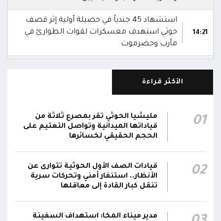
استشهاد 45 جندياً في حصيلة أولية إثر قصف
حوثي استهدف معسكرات لقوات الطوارئ في
14:21
مأرب وحضرموت
شهداء وجرحى في هجوم بمُسيرات حوثية استهدف
معسكرين لقوات الطوارئ في منطقة الرويك
13:28
الأكثر قراءة
بصحراء حضرموت
الدفاعات الجوية تُسقط مُسيرة حوثية في أجواء
مليشيا الحوثي تقر بمصرع ثلاثة من
01
01:20
مدينة مأرب
قياداتها الميدانية وتواصل التعتيم على
الحجم الحقيقي لخسائرها
شرطة تعز تضبط قاتل المساعد "موسى نعمان"
أحد منتسبي قوات الطوارئ بعد ساعات من ارتكابه
00:12
قيادات الصف الأول الحوثية تتوارى عن
02
الجريمة.. وتؤكد استكمال الإجراءات لإحالته إلى
الأنظار.. استنفار أمني وتحركات سرية
القضاء
تنقل كبار القادة إلى معاقلها
مركز الملك سلمان يوقع برنامجاً لإعادة تأهيل
وتجهيز 11 منشأة صحية في لحج والضالع
23:16
مدير ميناء المخا: استهداف السفينة