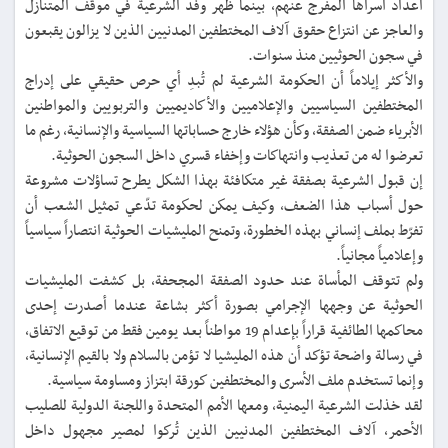
أعداد أسراها المفرج عنهم، بينما ظهر وفد الشرعية في موقف المتنازل
والعاجز عن انتزاع حقوق آلاف المختطفين المدنيين الذين لا يزالون يقبعون
في سجون الحوثيين منذ سنوات.
والأكثر إيلاماً أن الحكومة الشرعية لم تُبدِ أي حرص حقيقي على إدراج
المختطفين السياسيين والإعلاميين والأكاديميين والتربويين والمواطنين
الأبرياء ضمن الصفقة، وكأن هؤلاء خارج حساباتها السياسية والإنسانية، رغم ما
تعرضوا له من تعذيب وانتهاكات وإخفاء قسري داخل السجون الحوثية.
إن قبول الشرعية بصفقة غير متكافئة بهذا الشكل يطرح تساؤلات مشروعة
حول أسباب هذا الضعف، وكيف يمكن لحكومة تدّعي تمثيل الشعب أن
تفرّط بملف إنساني بهذه الخطورة، وتمنح المليشيات الحوثية انتصاراً سياسياً
وإعلامياً مجانياً.
ولم تتوقف المأساة عند حدود الصفقة المجحفة، بل كشفت المليشيات
الحوثية عن وجهها الإجرامي بصورة أكثر بشاعة عندما أصدرت إحدى
محاكمها الطائفية قراراً بإعدام 19 مواطناً بعد يومين فقط من توقيع الاتفاق،
في رسالة واضحة تؤكد أن هذه المليشيا لا تؤمن بالسلام ولا بالقيم الإنسانية،
وإنما تستخدم ملف الأسرى والمختطفين كورقة ابتزاز ومساومة سياسية.
لقد خذلت الشرعية اليمنية، ومعها الأمم المتحدة واللجنة الدولية للصليب
الأحمر، آلاف المختطفين المدنيين الذين تُركوا لمصير مجهول داخل