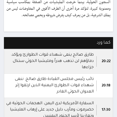
السجون الحوثية، بينما خرجت المليشيات من الصفقة بمكاسب سياسية
ومعنوية كبيرة، لتؤكد مرة أخرى أن الطرف الأقوى في المفاوضات ليس من
يملك الشرعية، بل من يعرف كيف يفرض شروطه ويحمي مصالحه.
كما ورد
طارق صالح ينعى شهداء قوات الطوارئ ويؤكد:
دماؤهم لن تذهب هدراً ومليشيا الحوثي ستنال
20:22
جزاءها
نائب رئيس مجلس القيادة طارق صالح: ننعى
شهداء قوات الطوارئ اليمنية الذين ارتقوا إثر
20:18
العدوان الحوثي الغادر
السفارة الأمريكية لدى اليمن: الهجمات الحوثية في
حضرموت ومأرب دليل جديد على إرهاب المليشيا
17:30
وتعازينا لأسر الجنود اليمنيين