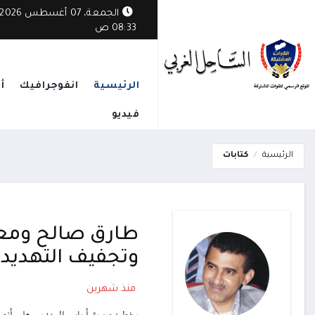
ثي يستهدف قرية مأهولة في الوازعية ويخلف أضراراً بممتلكات المواطنين
الجمعة، 07 أغسطس 2026
08:33 ص
الرئيسية
انفوجرافيك
أ
فيديو
الرئيسية
كتابات
طارق صالح ومعادل
وتجفيف التهديد
منذ شهرين