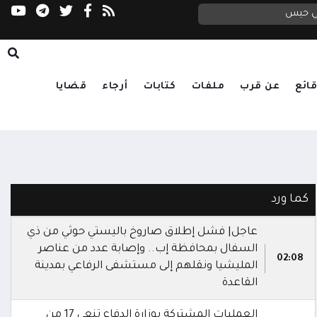
في حيس
ائع
عن قرب
ملفات
كتابات
أرجاء
قضايا
كما ورد
عاجل| فشل إطلاق صاروخ باليستي حوثي من ذي
السفال بمحافظة إب.. وإصابة عدد من عناصر
02:08
المليشيا ونقلهم إلى مستشفى الرفاعي بمدينة
القاعدة
العمليات المشتركة بوزارة الدفاع تنعى 17 من