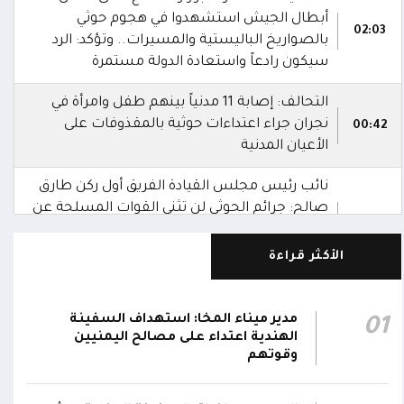
أبطال الجيش استشهدوا في هجوم حوثي
02:03
بالصواريخ الباليستية والمسيرات.. وتؤكد: الرد
سيكون رادعاً واستعادة الدولة مستمرة
التحالف: إصابة 11 مدنياً بينهم طفل وامرأة في
نجران جراء اعتداءات حوثية بالمقذوفات على
00:42
الأعيان المدنية
نائب رئيس مجلس القيادة الفريق أول ركن طارق
صالح: جرائم الحوثي لن تثني القوات المسلحة عن
00:29
أداء واجبها الوطني واستعادة الدولة وعاصمتها
صنعاء
الأكثر قراءة
نائب رئيس مجلس القيادة الفريق أول ركن طارق
صالح يشيد بالروح القتالية العالية لكافة منتسبي
مدير ميناء المخا: استهداف السفينة
01
00:28
الفرقتين الأولى والثالثة وحسن التعامل مع
الهندية اعتداء على مصالح اليمنيين
وقوتهم
الموقف وثبات المقاتلين في مواقعهم
الفريق أول ركن طارق صالح يعزي في اتصالين