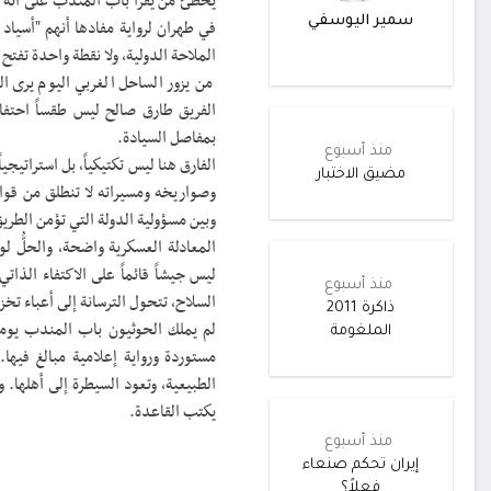
يخطئ من يقرأ باب المندب على أنه م
سمير اليوسفي
في طهران لرواية مفادها أنهم "أسياد
الملاحة الدولية، ولا نقطة واحدة تفتح ا
من يزور الساحل الغربي اليوم يرى ا
الفريق طارق صالح ليس طقساً احتفال
بمفاصل السيادة.
منذ أسبوع
الفارق هنا ليس تكتيكياً، بل استراتيجي
مضيق الاختبار
وصواريخه ومسيراته لا تنطلق من قوا
وبين مسؤولية الدولة التي تؤمن الطري
المعادلة العسكرية واضحة، والحلُّ 
ليس جيشاً قائماً على الاكتفاء الذ
منذ أسبوع
السلاح، تتحول الترسانة إلى أعباء تخز
ذاكرة 2011
لم يملك الحوثيون باب المندب يوما
الملغومة
مستوردة ورواية إعلامية مبالغ فيه
الطبيعية، وتعود السيطرة إلى أهلها. و
يكتب القاعدة.
منذ أسبوع
إيران تحكم صنعاء
فعلاً؟