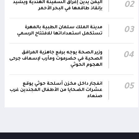
اليمن يدين إغراق السفينة الهندية ويشيد
02
هاتفيين قائدي الفرقتين الأولى والثالثة طوارئ في
00:26
بإنقاذ طاقمها في البحر الأحمر
استشهاد عدد من الأبطال بالهجوم الحوثي الغادر
اللجنة الأمنية بحضرموت تدين هجوم مليشيا
مدينة الملك سلمان الطبية بالمهرة
03
تستكمل استعداداتها للافتتاح الرسمي
الحوثي على القوات المسلحة وتؤكد استمرار
00:21
العمليات الأمنية والعسكرية لحماية الأمن
والاستقرار
وزير الصحة يوجه برفع جاهزية المرافق
04
الصحية في حضرموت ومأرب لإسعاف جرحى
جدد #المكتب_السياسي تمسكه بمواصلة النضال
الهجوم الحوثي
إلى جانب الشعب اليمني وقوى الصف الجمهوري،
23:05
مؤكداً الاستعداد لتقديم التضحيات حتى تحرير
انفجار داخل مخزن أسلحة حوثي يوقع
05
البلاد واستعادة العاصمة صنعاء وإنهاء الانقلاب
عشرات الضحايا من الأطفال المجندين غرب
صنعاء