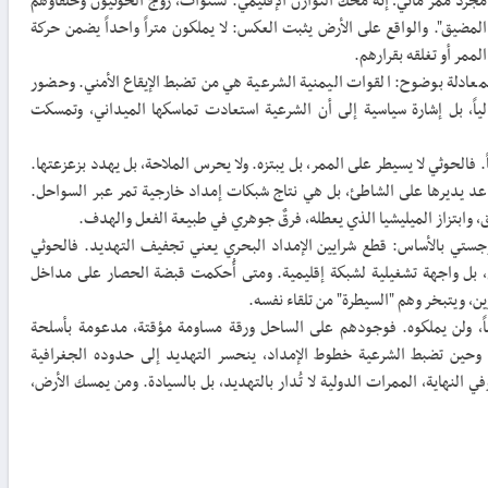
جرد ممر مائي؛ إنه محك التوازن الإقليمي. لسنوات، روّج الحوثيون وحلفاؤهم
 المضيق". والواقع على الأرض يثبت العكس: لا يملكون متراً واحداً يضمن حركة
لممر أو تغلقه بقرارهم.
لمعادلة بوضوح: القوات اليمنية الشرعية هي من تضبط الإيقاع الأمني. وحضور
ياً، بل إشارة سياسية إلى أن الشرعية استعادت تماسكها الميداني، وتمسكت
اً. فالحوثي لا يسيطر على الممر، بل يبتزه. ولا يحرس الملاحة، بل يهدد بزعزعتها.
عد يديرها على الشاطئ، بل هي نتاج شبكات إمداد خارجية تمر عبر السواحل.
ق، وابتزاز الميليشيا الذي يعطله، فرقٌ جوهري في طبيعة الفعل والهدف.
لوجستي بالأساس: قطع شرايين الإمداد البحري يعني تجفيف التهديد. فالحوثي
اتي، بل واجهة تشغيلية لشبكة إقليمية. ومتى أُحكمت قبضة الحصار على مداخل
ين، ويتبخر وهم "السيطرة" من تلقاء نفسه.
ً، ولن يملكوه. فوجودهم على الساحل ورقة مساومة مؤقتة، مدعومة بأسلحة
ا. وحين تضبط الشرعية خطوط الإمداد، ينحسر التهديد إلى حدوده الجغرافية
في النهاية، الممرات الدولية لا تُدار بالتهديد، بل بالسيادة. ومن يمسك الأرض،