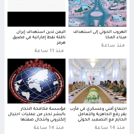
الهروب الحوثي إلى استهداف
اليمن تدين استهداف إيران
الهر
ق
ميناء المخا
ناقلة نفط إماراتية في مضيق
مينا
هرمز
منذ ساعة
من
منذ 11 ساعة
اجتماع أمني وعسكري في مأرب
مؤسسة مكافحة الاتجار
اجتم
يال
يقر رفع الجاهزية والتعامل
بالبشر تحذر من عمليات احتيال
يقر 
الحازم مع التصعيد الحوثي
إلكتروني وانتحال صفتها
الحا
منذ 14 ساعة
منذ 14 ساعة
منذ 14 