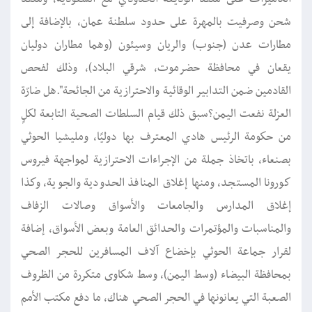
شحن وصرفيت بالمهرة على حدود سلطنة عمان، بالإضافة إلى
مطارات عدن (جنوب) والريان وسيئون (وهما مطاران دوليان
يقعان في محافظة حضرموت، شرقي البلاد)، وذلك لفحص
القادمين ضمن التدابير الوقائية والاحترازية من الجائحة".هل ضارّة
العزلة نفعت اليمن؟سبق ذلك قيام السلطات الصحية التابعة لكلٍ
من حكومة الرئيس هادي المعترف بها دوليًا، ومليشيا الحوثي
بصنعاء، باتخاذ جملة من الإجراءات الاحترازية لمواجهة فيروس
كورونا المستجد، ومنها إغلاق المنافذ الحدودية والجوية، وكذا
إغلاق المدارس والجامعات والأسواق وصالات الزفاف
والمناسبات والمؤتمرات والحدائق العامة وبعض الأسواق، إضافة
لقرار جماعة الحوثي بإخضاع آلاف المسافرين للحجر الصحي
بمحافظة البيضاء (وسط اليمن)، وسط شكاوى متكررة من الظروف
الصعبة التي يعانونها في الحجر الصحي هناك، ما دفع مكتب الأمم