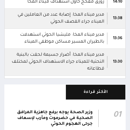
زورق مفخخ حاول استهداف ميناء المخا
14:10
مدير ميناء المخا: إصابة عدد من العاملين في
13:38
الميناء جراء القصف الحوثي
مدير ميناء المخا: مليشيا الحوثي استهدفت
13:36
بالطيران المسير مساكن موظفي الميناء
مدير ميناء المخا: أضرار جسيمة لحقت بالبنية
التحتية للميناء جراء الاستهداف الحوثي لمختلف
13:30
قطاعاته
موجة ثالثة من القصف الحوثي تستهدف ميناء
13:27
المخا
الأكثر قراءة
مليشيا الحوثي تواصل استهداف ميناء المخا حتى
13:25
اللحظة
وزير الصحة يوجه برفع جاهزية المرافق
01
الصحية في حضرموت ومأرب لإسعاف
مصادر: نحو 20 هجوماً حوثياً بالمُسيرات استهدف
جرحى الهجوم الحوثي
13:07
منشآت مدنية داخل ميناء المخا