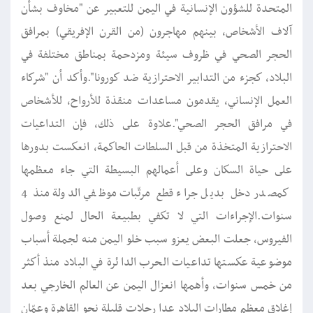
المتحدة للشؤون الإنسانية في اليمن للتعبير عن "مخاوف بشأن
آلاف الأشخاص، بينهم مهاجرون (من القرن الإفريقي) بمرافق
الحجر الصحي في ظروف سيئة ومزدحمة بمناطق مختلفة في
البلاد، كجزء من التدابير الاحترازية ضد كورونا".وأكد أن "شركاء
العمل الإنساني، يقدمون مساعدات منقذة للأرواح، للأشخاص
في مرافق الحجر الصحي".علاوة على ذلك، فإن التداعيات
الاحترازية المتخذة من قبل السلطات الحاكمة، انعكست بدورها
على حياة السكان وعلى أعمالهم البسيطة التي جاء معظمها
كمصدر دخل بديل جراء قطع مرتّبات موظفي الدولة منذ 4
سنوات.الإجراءات التي لا تكفي بطبيعة الحال لمنع وصول
الفيروس، جعلت البعض يعزو سبب خلو اليمن منه لجملة أسباب
موضوعية عكستها تداعيات الحرب الدائرة في البلاد منذ أكثر
من خمس سنوات، وأهمها انعزال اليمن عن العالم الخارجي بعد
إغلاق معظم مطارات البلاد عدا رحلات قليلة نحو القاهرة وعمّان