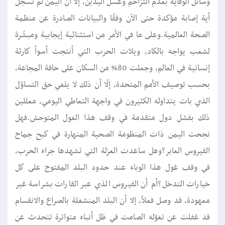
وسائل الوقاية بعدم التزاحم وغسل اليدين، إلا أن اليمن لم تسجل
أية إصابة مؤكدة حتى الآن وفقًا والبيانات الصادرة عن منظمة
الصحة العالمية.وعلى ما في الأمر من استثنائية إيجابية ومبشّرة
لشعب يواجه بالكاد، ويلات الحرب التي أنتجت أسوأ كارثة
إنسانية في العالم، وجعلت 80% من السكان على حافة المجاعة،
بحسب توصيف الأمم المتحدة، إلّا أن ذلك لا يلغي حق التساؤل
الذي بات يتداوله الكثيرون في واجهة التعاطي اليومي، معللين
ذلك بفشل دول متقدمة في وقف هذا الغول المتوحش.فهل
نجحت اليمن ذات المنظومة الصحية المنهارة في كبح جماح
الفيروس العابر؟وهل ساعدت العزلة التي تشهدها جراء الحرب،
في وقف غول هذا الوباء عند حدود البلد المفتوح على كل
خيارات التدخل؟أم أن الفيروس الذي عبر القارات بشراسة غير
معهودة، قد وصل فعلاً، إلا أن البلد المنشغلة بالصراع والانقسام
قد غفلت عن تغوّله الصامت في ظل أنباء متواترة تتحدث عن