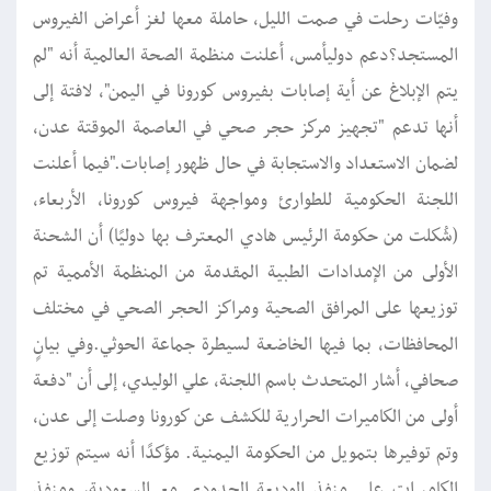
وفيّات رحلت في صمت الليل، حاملة معها لغز أعراض الفيروس
المستجد؟دعم دوليأمس، أعلنت منظمة الصحة العالمية أنه "لم
يتم الإبلاغ عن أية إصابات بفيروس كورونا في اليمن"، لافتة إلى
أنها تدعم "تجهيز مركز حجر صحي في العاصمة الموقتة عدن،
لضمان الاستعداد والاستجابة في حال ظهور إصابات."فيما أعلنت
اللجنة الحكومية للطوارئ ومواجهة فيروس كورونا، الأربعاء،
(شُكلت من حكومة الرئيس هادي المعترف بها دوليًا) أن الشحنة
الأولى من الإمدادات الطبية المقدمة من المنظمة الأممية تم
توزيعها على المرافق الصحية ومراكز الحجر الصحي في مختلف
المحافظات، بما فيها الخاضعة لسيطرة جماعة الحوثي.وفي بيانٍ
صحافي، أشار المتحدث باسم اللجنة، علي الوليدي، إلى أن "دفعة
أولى من الكاميرات الحرارية للكشف عن كورونا وصلت إلى عدن،
وتم توفيرها بتمويل من الحكومة اليمنية. مؤكدًا أنه سيتم توزيع
الكاميرات على منفذ الوديعة الحدودي مع السعودية، ومنفذ