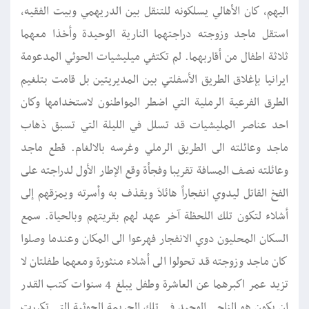
اليهم، كان الأهالي يسلكونه للتنقل بين الدريهمي وبيت الفقيه،
استقل ماجد وزوجته دراجتهما النارية الوحيدة وأخذا معهما
ثلاثة اطفال من أقاربهما. لم تكتفي ميليشيات الحوثي المدعومة
ايرانيا بإغلاق الطريق الأسفلتي بين المديريتين بل قامت بتلغيم
الطرق الفرعية الرملية التي اضطر المواطنون لاستخدامها وكان
احد عناصر المليشيات قد تسلل في الليلة التي تسبق ذهاب
ماجد وعائلته الى الطريق الرملي وغرسه بالالغام. قطع ماجد
وعائلته نصف المسافة تقريبا وفجأة وقع الإطار الأول لدراجته على
الفخ القاتل ليدوي انفجاراً هائلاَ ويقذف به وأسرته ويمزقهم إلى
أشلاء لتكون تلك اللحظة آخر عهد لهم بقريتهم وبالحياة. سمع
السكان المحليون دوي الانفجار فهرعوا الى المكان وعندما وصلوا
كان ماجد وزوجته قد تحولوا الى أشلاء منثورة ومعهما طفلتان لا
تزيد عمر اكبرهما عن العاشرة وطفل يبلغ 4 سنوات كتب القدر
ان يكون هو الناجي الوحيد في تلك الجريمة الحوثية التي تكررت