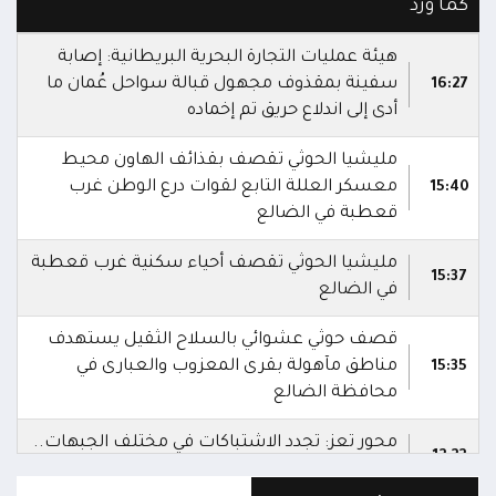
كما ورد
هيئة عمليات التجارة البحرية البريطانية: إصابة
سفينة بمقذوف مجهول قبالة سواحل عُمان ما
16:27
أدى إلى اندلاع حريق تم إخماده
مليشيا الحوثي تقصف بقذائف الهاون محيط
معسكر العللة التابع لقوات درع الوطن غرب
15:40
قعطبة في الضالع
مليشيا الحوثي تقصف أحياء سكنية غرب قعطبة
15:37
في الضالع
قصف حوثي عشوائي بالسلاح الثقيل يستهدف
مناطق مآهولة بقرى المعزوب والعبارى في
15:35
محافظة الضالع
محور تعز: تجدد الاشتباكات في مختلف الجبهات..
12:22
والجيش يقصف مواقع حوثية ويتصدى للمسيرات