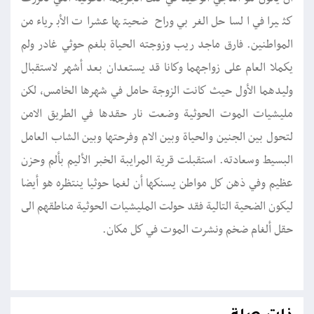
كثيرا في الساحل الغربي وراح ضحيتها عشرات الأبرياء من
المواطنين. فارق ماجد ريب وزوجته الحياة بلغم حوثي غادر ولم
يكملا العام على زواجهما وكانا قد يستعدان بعد أشهر لاستقبال
وليدهما الأول حيث كانت الزوجة حامل في شهرها الخامس، لكن
مليشيات الموت الحوثية وضعت نار حقدها في الطريق الامن
لتحول بين الجنين والحياة وبين الام وفرحتها وبين الشاب العامل
البسيط وسعادته. استقبلت قرية المرايبة الخبر الأليم بألم وحزن
عظيم وفي ذهن كل مواطن يسنكها أن لغما حوثيا ينتظره هو أيضا
ليكون الضحية التالية فقد حولت المليشيات الحوثية مناطقهم الى
حقل ألغام ضخم ونشرت الموت في كل مكان.