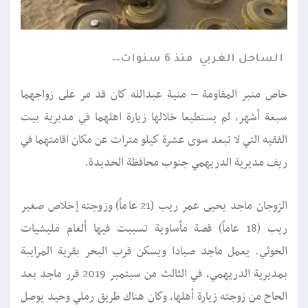
الساحل الغربي
منذ 6 سنوات
خاص منبر المقاومة – منية عبدالله كان قد مر على زواجهما
سبعة أشهر، لم يستطيعا خلالها زيارة اهلهما في مديرية بيت
الفقيه التي لا تبعد سوى عشرة كيلو مترات عن مكان اقامتهما في
ريف مديرية الدريهمي جنوب محافظة الحديدة.
الزوجان ماجد يحيى عمر ريب (21 عاماً) وزوجته إخلاص صغير
ريب (18 عاماً) قصة مأساوية تسببت فيها ألغام مليشيات
الحوثي. يعمل ماجد صيادا ويسكن قرب البحر بقرية المرايبة
بمديرية الدريهمي، في الثالث من سبتمبر 2019 قرر ماجد بعد
الحاح من زوجته زيارة أهلها، وكان هناك طريق رملي وحيد يوصل