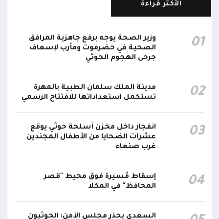
الأكثر قراءة
الناطق باسم القوات المسلحة: نؤكد أن الاعتداء
على أي جبهة أو محور يُعد اعتداءً على جميع
06:06
الجبهات والمحاور التابعة للقوات المسلحة،
وزير الصحة يوجه برفع جاهزية المرافق
01
بمختلف تشكيلاتها ووحداتها ومنتسبيها
الصحية في حضرموت ومأرب لإسعاف
جرحى الهجوم الحوثي
الناطق باسم القوات المسلحة: نؤكد أننا لن نتهاون
في حماية المواطنين وقواتنا ومواقعنا ولن يمر
مدينة الملك سلمان الطبية بالمهرة
02
استهداف وحداتنا دون رد وسنتعامل مع أي اعتداء
06:00
تستكمل استعداداتها للافتتاح الرسمي
جديد بالإجراءات العسكرية اللازمة والحازمة، وفقاً
لتوجيهات القيادة السياسية والعسكرية
ومقتضيات الموقف العملياتي
انفجار داخل مخزن أسلحة حوثي يوقع
03
عشرات الضحايا من الأطفال المجندين
غرب صنعاء
الناطق باسم القوات المسلحة: العملية جسدت
05:46
وحدة المحاور والقيادة والسيطرة للقوات المسلحة
إسقاط مُسيرة فوق محيط "قصر
04
المحافظ" في المكلا
السعدي يحذر مجلس الأمن: الحوثيون