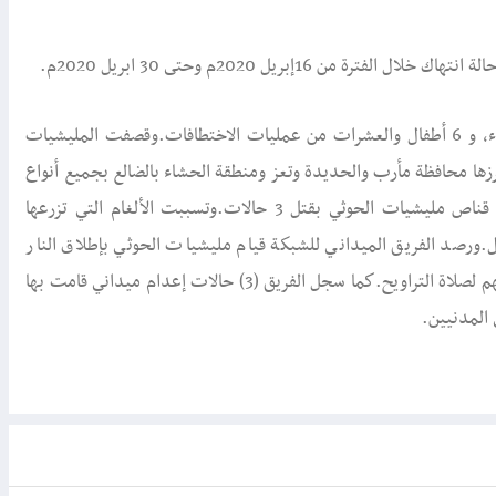
حيث رصد فريق الرصد والتوثيق الميداني 28 حالة قتل بينهم 4 نساء، و 6 أطفال والعشرات من عمليات الاختطافات.وقصفت المليشيات
رزها محافظة مأرب والحديدة وتعز ومنطقة الحشاء بالضالع بجميع أنواع
الأسلحة الثقيلة.وتسبب القصف بسقوطـ 6 حالات قتل، فيما تسبب قناص مليشيات الحوثي بقتل 3 حالات.وتسببت الألغام التي تزرعها
1 حالات اغلبها نساء وأطفال.ورصد الفريق الميداني للشبكة قيام مليشيات الحوثي بإطلاق النار
المباشر على إثنين من إمامة المساجد في عتمة والبيضاء بسبب اقامتهم لصلاة التراويح.كما سجل الفريق (3) حالات إعدام ميداني قامت بها