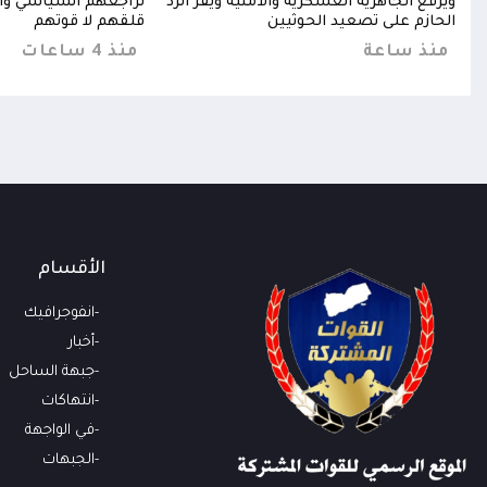
خا
ويرفع الجاهزية العسكرية والأمنية ويقر الرد
تراجعهم السياسي وا
الحازم على تصعيد الحوثيين
قلقهم لا قوتهم
منذ ساعة
منذ 4 ساعات
الأقسام
انفوجرافيك
أخبار
جبهة الساحل
انتهاكات
في الواجهة
الجبهات