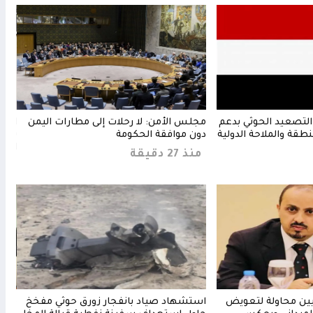
التصعيد الحوثي بدعم
مجلس الأمن: لا رحلات إلى مطارات اليمن
السع
نطقة والملاحة الدولية
دون موافقة الحكومة
يستغ
الأس
منذ 27 دقيقة
منذ 4 د
ثيين محاولة لتعويض
استشهاد صياد بانفجار زورق حوثي مفخخ
مجلس