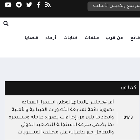
مجلس الأمن: لا رحلات إلى مطارات اليمن دون مو
لتموضع وتكديس الأسلحة
ائع
عن قرب
ملفات
كتابات
أرجاء
قضايا
كما ورد
أقر #مجلس_الدفاع_الوطني استمرار انعقاده
بصورة دائمة لمتابعة التطورات الميدانية والأمنية
واتخاذ ما يلزم من إجراءات بصورة عاجلة ومستمرة
01:13
بما يضمن سرعة الاستجابة للتصعيد الحوثي
والتعامل مع تداعياته على مختلف المستويات