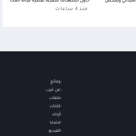
لميداني ويعكس
حاول استهداف سفينة نفطية قبالة المخا
ويرف
الحا
منذ 4 ساعات
من
وقائع
عن قرب
ملفات
كتابات
أرجاء
قضايا
الفيديو