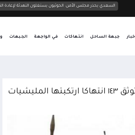
السعدي يحذر مجلس الأمن: الحوثيون يستغلون التهدئة لإعادة ا
خبار
جبهة الساحل
انتهاكات
في الواجهة
الجبهات
وق
الشبكة اليمنية للحقوق والحريات توثق ١٤٣ انتهاكا ارتكبتها المليشيات