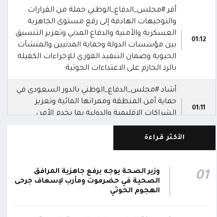
أقر #مجلس_الدفاع_الوطني جملة من القرارات
والتوجيهات الهادفة إلى رفع مستوى الجاهزية
العسكرية والأمنية والدفاع المدني وتعزيز التنسيق
01:12
بين مؤسسات الدولة وحماية المدنيين والمنشآت
الحيوية وضمان التنفيذ الفوري للإجراءات الكفيلة
بالرد الحازم على الاعتداءات الحوثية
أشاد #مجلس_الدفاع_الوطني بالدور السعودي في
حماية أمن المنطقة وممراتها المائية وتعزيز
01:11
الشراكات الإقليمية والدولية بما يخدم الأمن
والاستقرار في المنطقة
الأكثر قراءة
رحب #مجلس_الدفاع_الوطني باتفاقية مكة للدفاع
المشترك بين المملكة العربية السعودية وتركيا
وباكستان، مؤكدا انها خطوة استراتيجية لتعزيز
01:10
وزير الصحة يوجه برفع جاهزية المرافق
01
الأمن الجماعي والاستقرار الإقليمي والتعاون
الصحية في حضرموت ومأرب لإسعاف جرحى
الهجوم الحوثي
الدفاعي
دعا #مجلس_الدفاع_الوطني القوى السياسية