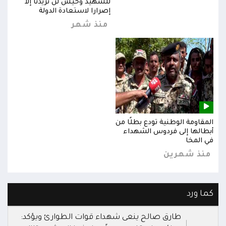
للشهيد وحيش لن تزيدنا إلا
إصرارا لاستعادة الدولة
منذ شهر
المقاومة الوطنية تودع بطلًا من
المق
أبطالها إلى فردوس الشهداء
أبطا
في المخا
في ا
منذ شهرين
من
كما ورد
طارق صالح ينعى شهداء قوات الطوارئ ويؤكد: