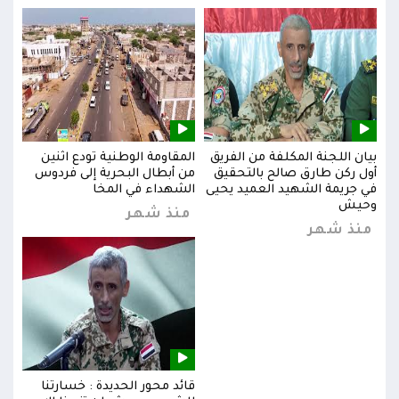
بيان اللجنة المكلفة من الفريق
المقاومة الوطنية تودع اثنين
بيان
س
أول ركن طارق صالح بالتحقيق
من أبطال البحرية إلى فردوس
أول 
في جريمة الشهيد العميد يحيى
الشهداء في المخا
في ج
وحيش
وحي
منذ شهر
منذ شهر
من
قائد محور الحديدة : خسارتنا