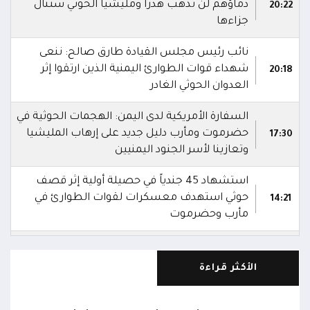
دماؤهم لن تذهب هدراً ومليشيا الحوثي ستنال
20:22
جزاءها
نائب رئيس مجلس القيادة طارق صالح: ننعى
شهداء قوات الطوارئ اليمنية الذين ارتقوا إثر
20:18
العدوان الحوثي الغادر
السفارة الأمريكية لدى اليمن: الهجمات الحوثية في
حضرموت ومأرب دليل جديد على إرهاب المليشيا
17:30
وتعازينا لأسر الجنود اليمنيين
استشهاد 45 جندياً في حصيلة أولية إثر قصف
حوثي استهدف معسكرات لقوات الطوارئ في
14:21
مأرب وحضرموت
شهداء وجرحى في هجوم بمُسيرات حوثية استهدف
معسكرين لقوات الطوارئ في منطقة الرويك
13:28
الأكثر قراءة
بصحراء حضرموت