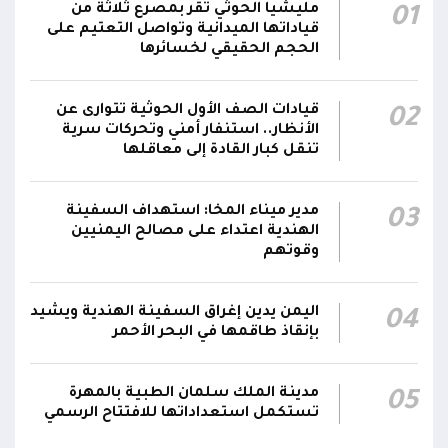
الدفاعات الجوية تُسقط مُسيرة حوثية في أجواء
مليشيا الحوثي تقر بمصرع ثلاثة من
01
01:20
مدينة مأرب
قياداتها الميدانية وتواصل التعتيم على
الحجم الحقيقي لخسائرها
شرطة تعز تضبط قاتل المساعد "موسى نعمان"
أحد منتسبي قوات الطوارئ بعد ساعات من ارتكابه
00:12
قيادات الصف الأول الحوثية تتوارى عن
02
الجريمة.. وتؤكد استكمال الإجراءات لإحالته إلى
الأنظار.. استنفار أمني وتحركات سرية
القضاء
تنقل كبار القادة إلى معاقلها
مركز الملك سلمان يوقع برنامجاً لإعادة تأهيل
وتجهيز 11 منشأة صحية في لحج والضالع
23:16
مدير ميناء المخا: استهداف السفينة
03
الهندية اعتداء على مصالح اليمنيين
وسقطرى يستفيد منها أكثر من 112 ألف شخص
وقوتهم
اليمن يدين إغراق السفينة الهندية ويشيد
04
بإنقاذ طاقمها في البحر الأحمر
مدينة الملك سلمان الطبية بالمهرة
05
تستكمل استعداداتها للافتتاح الرسمي