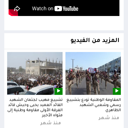
المزيد من الفيديو
يد
المقاومة الوطنية تودع بتشييع
تشييع مهيب لجثمان الشهيد
المق
ائد
رسمي وشعبي الشهيد
القائد العميد يحيى وحيش قائد
رسم
إلى
الظاهري
الفرقة الأولى مقاومة وطنية إلى
الظا
مثواه الأخير
منذ شهر
من
منذ شهر