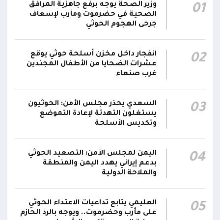
وزير الصحة يوجه برفع جاهزية المرافق
01
مناطق مآهولة بقرى المعزوب والعبارى في
15:35
الصحية في حضرموت ومأرب لإسعاف
محافظة الضالع
جرحى الهجوم الحوثي
محور تعز: تجدد الاشتباكات في مختلف الجبهات..
12:22
انفجار داخل مخزن أسلحة حوثي يوقع
02
والجيش يقصف مواقع حوثية ويتصدى للمسيرات
عشرات الضحايا من الأطفال المجندين
غرب صنعاء
السعدي يحذر مجلس الأمن: الحوثيون
03
يستغلون التهدئة لإعادة التموضع
وتكديس الأسلحة
اليمن لمجلس الأمن: التصعيد الحوثي
04
بدعم إيراني يهدد اليمن والمنطقة
والملاحة الدولية
العليمي يتابع تداعيات الاعتداء الحوثي
05
على مأرب وحضرموت.. ويوجه بالرد الحازم