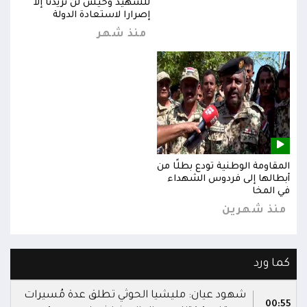
للشهيد وحيش لن تزيدنا إلا
إصرارا لاستعادة الدولة
منذ شهر
المقاومة الوطنية تودع بطلًا من
المق
أبطالها إلى فردوس الشهداء
أبطا
في المخا
في ا
منذ شهرين
من
كما ورد
شهود عيان: مليشيا الحوثي تطلق عدة مُسيرات
00:55