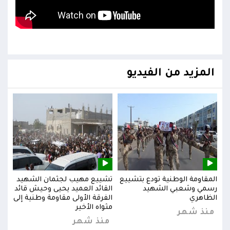
المزيد من الفيديو
يد
المقاومة الوطنية تودع بتشييع
تشييع مهيب لجثمان الشهيد
المق
ائد
رسمي وشعبي الشهيد
القائد العميد يحيى وحيش قائد
رسم
إلى
الظاهري
الفرقة الأولى مقاومة وطنية إلى
الظا
مثواه الأخير
منذ شهر
من
منذ شهر