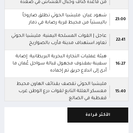
من قاعدة كتاف وجبال العشاش في صعدة
شهود عيان: مليشيا الحوثي تطلق صاروخاً
23:00
باليستياً من محيط قرية رصابة في ذمار
عاجل | القوات المسلحة اليمنية: مليشيا الحوثي
22:41
تعاود استهداف مدينة مأرب بالصواريخ
هيئة عمليات التجارة البحرية البريطانية: إصابة
سفينة بمقذوف مجهول قبالة سواحل عُمان ما
16:27
أدى إلى اندلاع حريق تم إخماده
مليشيا الحوثي تقصف بقذائف الهاون محيط
معسكر العللة التابع لقوات درع الوطن غرب
15:40
قعطبة في الضالع
مليشيا الحوثي تقصف أحياء سكنية غرب قعطبة
الأكثر قراءة
15:37
في الضالع
قصف حوثي عشوائي بالسلاح الثقيل يستهدف