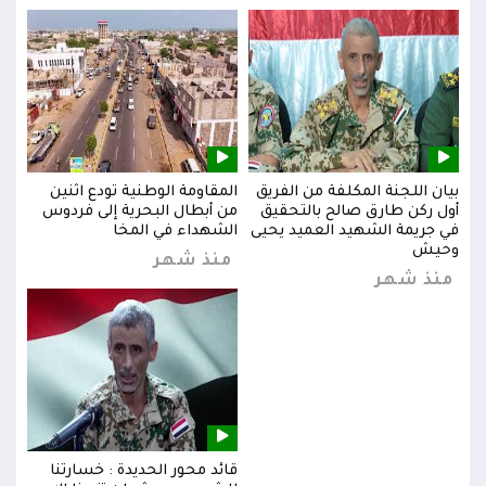
بيان اللجنة المكلفة من الفريق
المقاومة الوطنية تودع اثنين
بيان
س
أول ركن طارق صالح بالتحقيق
من أبطال البحرية إلى فردوس
أول 
في جريمة الشهيد العميد يحيى
الشهداء في المخا
في ج
وحيش
وحي
منذ شهر
منذ شهر
من
قائد محور الحديدة : خسارتنا