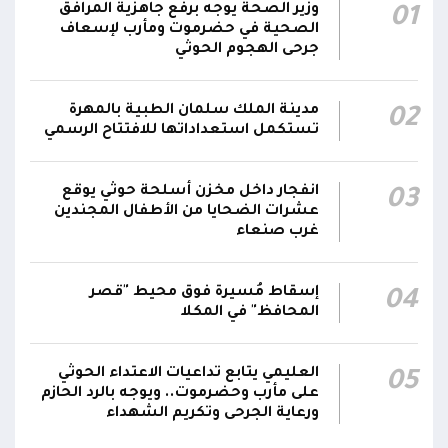
وزير الصحة يوجه برفع جاهزية المرافق
01
الناطق باسم القوات المسلحة: نفذنا عملاً عسكرياً
الصحية في حضرموت ومأرب لإسعاف
05:34
ضد العناصر الحوثية الإرهابية وعتادها
جرحى الهجوم الحوثي
المقاومة الوطنية تصد هجوماً حوثياً في جبهتي
04:17
مدينة الملك سلمان الطبية بالمهرة
02
الحيمة بالتحيتا وحيس جنوب الحديدة
تستكمل استعداداتها للافتتاح الرسمي
أقر #مجلس_الدفاع_الوطني استمرار انعقاده بصورة
دائمة لمتابعة التطورات الميدانية والأمنية واتخاذ ما
انفجار داخل مخزن أسلحة حوثي يوقع
03
يلزم من إجراءات بصورة عاجلة ومستمرة بما
01:13
عشرات الضحايا من الأطفال المجندين
غرب صنعاء
يضمن سرعة الاستجابة للتصعيد الحوثي والتعامل
مع تداعياته على مختلف المستويات
إسقاط مُسيرة فوق محيط "قصر
04
المحافظ" في المكلا
العليمي يتابع تداعيات الاعتداء الحوثي
05
على مأرب وحضرموت.. ويوجه بالرد الحازم
ورعاية الجرحى وتكريم الشهداء