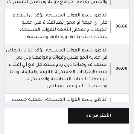
والجيش يقصف مواقع حوثية ويتصدى للمسيرات
الناطق باسم القوات المسلحة: نؤكد أن الاعتداء
على أي جبهة أو محور يُعد اعتداءً على جميع
06:06
الجبهات والمحاور التابعة للقوات المسلحة،
بمختلف تشكيلاتها ووحداتها ومنتسبيها
الناطق باسم القوات المسلحة: نؤكد أننا لن نتهاون
في حماية المواطنين وقواتنا ومواقعنا ولن يمر
استهداف وحداتنا دون رد وسنتعامل مع أي اعتداء
06:00
جديد بالإجراءات العسكرية اللازمة والحازمة، وفقاً
لتوجيهات القيادة السياسية والعسكرية
ومقتضيات الموقف العملياتي
الناطق باسم القوات المسلحة: العملية جسدت
05:46
وحدة المحاور والقيادة والسيطرة للقوات المسلحة
الأكثر قراءة
الناطق باسم القوات المسلحة: سنرد دون تهاون
05:35
حال استمرت اعتداءات الحوثيين الغادرة