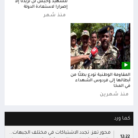
للشهيد وحيش لن تزيدنا إلا
إصرارا لاستعادة الدولة
منذ شهر
المقاومة الوطنية تودع بطلًا من
المق
أبطالها إلى فردوس الشهداء
أبطا
في المخا
في ا
منذ شهرين
من
كما ورد
محور تعز: تجدد الاشتباكات في مختلف الجبهات..
12:22