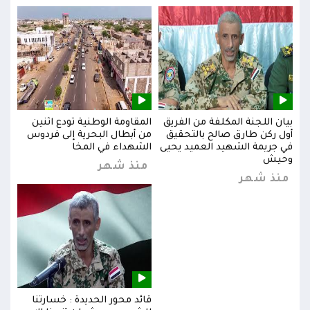
بيان اللجنة المكلفة من الفريق
المقاومة الوطنية تودع اثنين
بيان
س
أول ركن طارق صالح بالتحقيق
من أبطال البحرية إلى فردوس
أول 
في جريمة الشهيد العميد يحيى
الشهداء في المخا
في ج
وحيش
وحي
منذ شهر
منذ شهر
من
قائد محور الحديدة : خسارتنا