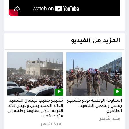
المزيد من الفيديو
يد
المقاومة الوطنية تودع بتشييع
تشييع مهيب لجثمان الشهيد
المق
ائد
رسمي وشعبي الشهيد
القائد العميد يحيى وحيش قائد
رسم
إلى
الظاهري
الفرقة الأولى مقاومة وطنية إلى
الظا
مثواه الأخير
منذ شهر
من
منذ شهر