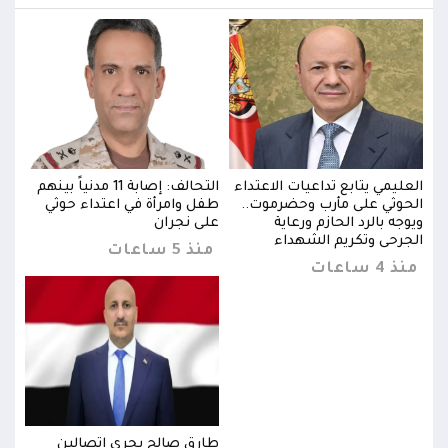
بينهم
العليمي يتابع تداعيات الاعتداء
التحالف: إصابة 11 مدنياً بينهم
العل
الحوثي على مأرب وحضرموت..
طفل وامرأة في اعتداء حوثي
الحو
ويوجه بالرد الحازم ورعاية
على نجران
ويوجه
الجرحى وتكريم الشهداء
الجر
منذ 5 ساعات
منذ 4 ساعات
منذ 4 س
طارق صالح يجري اتصالين