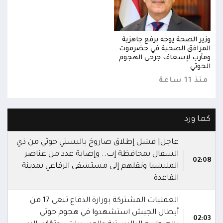
وزير الصحة يوجه برفع جاهزية
وزير
المرافق الصحية في حضرموت
المر
ومأرب لإسعاف جرحى الهجوم
ومأر
الحوثي
الحو
منذ 11 ساعة
منذ 11 
كما ورد
عاجل| فشل إطلاق صاروخ باليستي حوثي من ذي
السفال بمحافظة إب.. وإصابة عدد من عناصر
02:08
المليشيا ونقلهم إلى مستشفى الرفاعي بمدينة
القاعدة
العمليات المشتركة بوزارة الدفاع تنعى 17 من
أبطال الجيش استشهدوا في هجوم حوثي
02:03