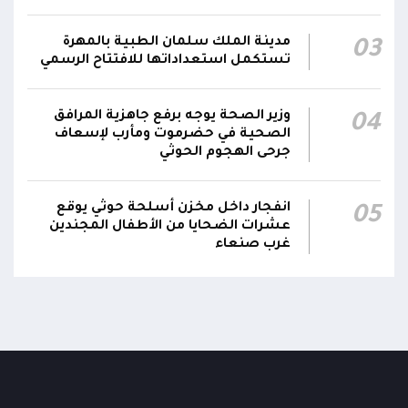
اللجنة الأمنية بحضرموت تدين هجوم مليشيا
مدينة الملك سلمان الطبية بالمهرة
03
تستكمل استعداداتها للافتتاح الرسمي
الحوثي على القوات المسلحة وتؤكد استمرار
00:21
العمليات الأمنية والعسكرية لحماية الأمن
والاستقرار
وزير الصحة يوجه برفع جاهزية المرافق
04
الصحية في حضرموت ومأرب لإسعاف
جدد #المكتب_السياسي تمسكه بمواصلة النضال
جرحى الهجوم الحوثي
إلى جانب الشعب اليمني وقوى الصف الجمهوري،
23:05
مؤكداً الاستعداد لتقديم التضحيات حتى تحرير البلاد
انفجار داخل مخزن أسلحة حوثي يوقع
05
واستعادة العاصمة صنعاء وإنهاء الانقلاب
عشرات الضحايا من الأطفال المجندين
غرب صنعاء