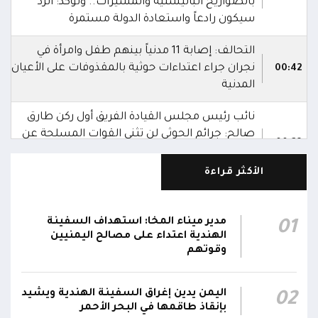
بالصواريخ الباليستية والمسيرات.. وتؤكد: الرد
سيكون رادعاً واستعادة الدولة مستمرة
التحالف: إصابة 11 مدنياً بينهم طفل وامرأة في
نجران جراء اعتداءات حوثية بالمقذوفات على الأعيان
00:42
المدنية
نائب رئيس مجلس القيادة الفريق أول ركن طارق
صالح: جرائم الحوثي لن تثني القوات المسلحة عن
00:29
أداء واجبها الوطني واستعادة الدولة وعاصمتها
صنعاء
الأكثر قراءة
نائب رئيس مجلس القيادة الفريق أول ركن طارق
صالح يشيد بالروح القتالية العالية لكافة منتسبي
مدير ميناء المخا: استهداف السفينة
01
00:28
الفرقتين الأولى والثالثة وحسن التعامل مع الموقف
الهندية اعتداء على مصالح اليمنيين
وقوتهم
وثبات المقاتلين في مواقعهم
الفريق أول ركن طارق صالح يعزي في اتصالين
اليمن يدين إغراق السفينة الهندية ويشيد
02
هاتفيين قائدي الفرقتين الأولى والثالثة طوارئ في
00:26
بإنقاذ طاقمها في البحر الأحمر
استشهاد عدد من الأبطال بالهجوم الحوثي الغادر