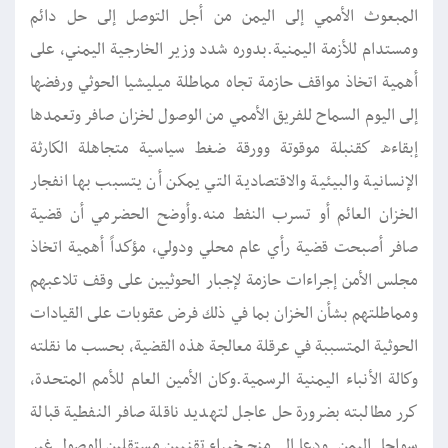
المبعوث الأممي إلى اليمن من أجل التوصل إلى حل دائم
ومستدام للأزمة اليمنية.بدوره شدد وزير الخارجية اليمني، على
أهمية اتخاذ مواقف حازمة تجاه مماطلة ميليشيا الحوثي ورفضها
إلى اليوم السماح للفريق الأممي من الوصول لخزان صافر وتعمدها
إبقاءه كقنبلة موقوتة وورقة ضغط سياسية متجاهلة الكارثة
الإنسانية والبيئية والاقتصادية التي يمكن أن يتسبب بها انفجار
الخزان العائم أو تسرب النفط منه.وأوضح الحضرمي أن قضية
صافر أصبحت قضية رأي عام محلي ودولي، مؤكداً أهمية اتخاذ
مجلس الأمن إجراءات حازمة لإجبار الحوثيين على وقف تلاعبهم
ومماطلتهم بشأن الخزان بما في ذلك فرض عقوبات على القيادات
الحوثية المتسببة في عرقلة معالجة هذه القضية، بحسب ما نقلته
وكالة الأنباء اليمنية الرسمية.وكان الأمين العام للأمم المتحدة،
كرر مطالبته بضرورة حل عاجل لتهديد ناقلة صافر النفطية قبالة
سواحل اليمن. ودعا إلى منح خبراء تقنيين مستقلين الوصول غير