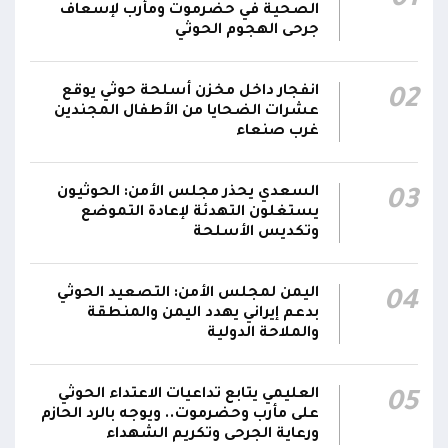
01
مناطق مآهولة بقرى المعزوب والعبارى في
15:35
الصحية في حضرموت ومأرب لإسعاف
محافظة الضالع
جرحى الهجوم الحوثي
محور تعز: تجدد الاشتباكات في مختلف الجبهات..
12:22
انفجار داخل مخزن أسلحة حوثي يوقع
02
والجيش يقصف مواقع حوثية ويتصدى للمسيرات
عشرات الضحايا من الأطفال المجندين
غرب صنعاء
السعدي يحذر مجلس الأمن: الحوثيون
03
يستغلون التهدئة لإعادة التموضع
وتكديس الأسلحة
اليمن لمجلس الأمن: التصعيد الحوثي
04
بدعم إيراني يهدد اليمن والمنطقة
والملاحة الدولية
العليمي يتابع تداعيات الاعتداء الحوثي
05
على مأرب وحضرموت.. ويوجه بالرد الحازم
ورعاية الجرحى وتكريم الشهداء