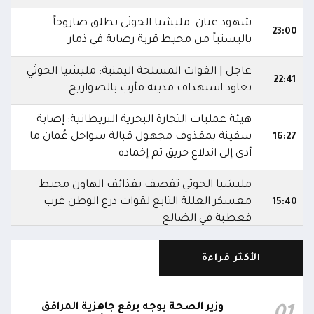
شهود عيان: مليشيا الحوثي تطلق صاروخاً
23:00
باليستياً من محيط قرية رصابة في ذمار
عاجل | القوات المسلحة اليمنية: مليشيا الحوثي
22:41
تعاود استهداف مدينة مأرب بالصواريخ
هيئة عمليات التجارة البحرية البريطانية: إصابة
سفينة بمقذوف مجهول قبالة سواحل عُمان ما
16:27
أدى إلى اندلاع حريق تم إخماده
مليشيا الحوثي تقصف بقذائف الهاون محيط
معسكر العللة التابع لقوات درع الوطن غرب
15:40
قعطبة في الضالع
مليشيا الحوثي تقصف أحياء سكنية غرب قعطبة
الأكثر قراءة
15:37
في الضالع
قصف حوثي عشوائي بالسلاح الثقيل يستهدف
وزير الصحة يوجه برفع جاهزية المرافق