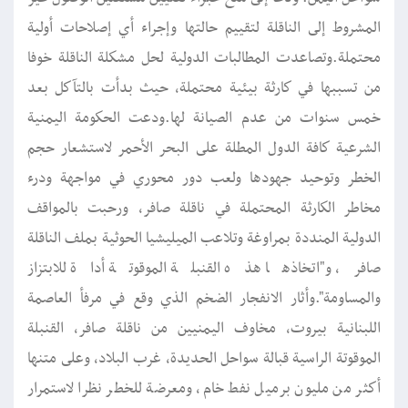
المشروط إلى الناقلة لتقييم حالتها وإجراء أي إصلاحات أولية
محتملة.وتصاعدت المطالبات الدولية لحل مشكلة الناقلة خوفا
من تسببها في كارثة بيئية محتملة، حيث بدأت بالتآكل بعد
خمس سنوات من عدم الصيانة لها.ودعت الحكومة اليمنية
الشرعية كافة الدول المطلة على البحر الأحمر لاستشعار حجم
الخطر وتوحيد جهودها ولعب دور محوري في مواجهة ودرء
مخاطر الكارثة المحتملة ‎في ناقلة صافر، ورحبت بالمواقف
الدولية المنددة بمراوغة وتلاعب الميليشيا الحوثية بملف الناقلة
صافر، و"اتخاذها هذه القنبلة الموقوتة أداة للابتزاز
والمساومة".وأثار الانفجار الضخم الذي وقع في مرفأ العاصمة
اللبنانية بيروت، مخاوف اليمنيين من ناقلة صافر، القنبلة
الموقوتة الراسية قبالة سواحل الحديدة، غرب البلاد، وعلى متنها
أكثر من مليون برميل نفط خام، ومعرضة للخطر نظرا لاستمرار