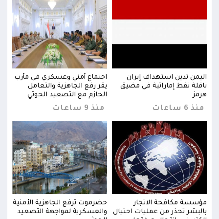
رب
اليمن تدين استهداف إيران
اجتماع أمني وعسكري في مأرب
اليم
ناقلة نفط إماراتية في مضيق
يقر رفع الجاهزية والتعامل
ناقل
هرمز
الحازم مع التصعيد الحوثي
هرمز
منذ 6 ساعات
منذ 9 ساعات
منذ 6 س
نية
مؤسسة مكافحة الاتجار
حضرموت ترفع الجاهزية الأمنية
مؤسس
يد
بالبشر تحذر من عمليات احتيال
والعسكرية لمواجهة التصعيد
بالب