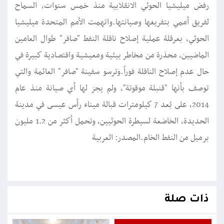
رفض ميليشيا الحوثي الانقلابية منذ خمس سنوات، السماح
لفريق أممي بتفريغها وصيانتها.واتهمت الأمم المتحدة ميليشيا
الحوثي، بعرقلة عملية إصلاح ناقلة النفط "صافر" طوال العامين
الماضيين، محذرة من مخاطر بيئية ومعيشية واقتصادية كبيرة في
حال عدم إصلاح الناقلة فوراً.وترسو سفينة "صافر" العائمة والتي
توصف بأنها "قنبلة موقوتة"، ولم يجرَ لها أي صيانة منذ عام
2014، على بُعد 7 كيلومترات قبالة ميناء رأس عيسى في مدينة
الحديدة، الخاضعة لسيطرة الحوثيين، وتحمل أكثر من 1.2 مليون
برميل من النفط الخام.المصدر: العربية
ذات صلة