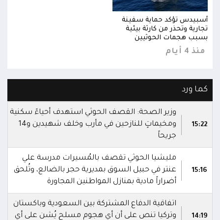
أسبيدس تؤكد حماية سفينة
أسبي
تجارية وتحذر من كارثة بيئية
تجاري
بسبب هجمات الحوثيين
بسبب
منذ 4 أيام
منذ 4 
كما ورد
وزير الصحة: القصف الحوثي استهدف أحياءً سكنية
ومخيماتٍ للنازحين في مأرب وخلف شهيدين و14
15:22
جريحاً
مليشيا الحوثي تقصف بالمُسيرات مدرسة علي
عنتر في حبيل السوق بمديرية حجر بالضالع، وتُلحق
15:16
أضراراً مادية بمنازل المواطنين المجاورة
اتفاقية الدفاع المشتركة بين السعودية وباكستان
وتركيا تنص على أن أي هجوم مسلح يُشن على أي
14:19