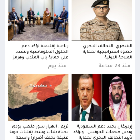
الشهري: التحالف البحري
رباعية إقليمية تؤكد دعم
الشه
خطوة استراتيجية لحماية
الحلول الدبلوماسية وتشدد
خطوة
ز
الملاحة الدولية
على حماية باب المندب وهرمز
الملا
منذ 23 ساعة
منذ يوم
منذ 23 
ي
إردوغان يجدد دعم السعودية
تريم.. انهيار سور ملعب يودي
إردو
ية
ويدين هجمات الحوثيين.. ويؤكد
بحياة شاب وسط تقلبات جوية
ويدي
تأييد التحالف البحري لحماية
عنيفة تخلف أضراراً واسعة
تأيي