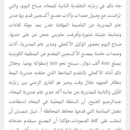
جاء ذلك في زيارته التفقدية الثانية للمخاء، صباح اليوم، والتي
تزامنت مع وصول معدات وآلات مصنع أكسجين قَدِم بها مدير
عام المديرية من العاصمة المؤقتة عدن بعد جولة لقاءات
ومتابعة حثيثة مثمرة.وأفرغت حاويتي شحن من على متنها،
صباح اليوم بحضور الوكيل الأكحلي ومدير عام المديرية، آلات
ومعدات خاصة بمصنع الأكسجين المقدم من المنظمة الكويتية
بمبلغ 800 ألف دولار، سينتج نحو 300 إسطوانة يوميا. وخلال
ذلك أشاد الأكحلي بالتقدم الملاحظ الذي حققته مديرية المخا
بتظافر الجهود خلال وقت وجيز هو الفارق الزمني بين زيارته
الأولى والثانية للمديرية.من جانبه أكد مدير عام مديرية المخاء،
عبدالرحيم الفتيح، أن السلطة المحلية في المخاء استطاعت
بفضل المتابعة التي قدمها محافظ المحافظة أ. نبيل شمسان أن
تتغلب على كافة الصعوبات.مؤكدا أن المصنع سيقدم خدماته