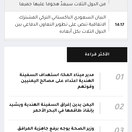
من الدول الثلاث سيعدّ هجوما عليها جميعا
البيان السعودي الباكستاني التركي المشترك:
الاتفاقية تنص على تطوير التعاون الدفاعي بين
14:17
الدول الثلاث بكل أبعاده
السعودية وباكستان وتركيا توقع اتفاقية دفاع
14:16
مشترك
الأكثر قراءة
استشهاد 3 جنود وإصابة 4 آخرين في هجوم
بمُسيرة حوثية استهدف مواقع عسكرية لقوات
12:08
مدير ميناء المخا: استهداف السفينة
01
دفاع شبوة في حريب جنوبي مأرب
الهندية اعتداء على مصالح اليمنيين
وقوتهم
تحليق مسيرات في أجواء سيئون والدفاعات
12:02
تتصدى لها
اليمن يدين إغراق السفينة الهندية ويشيد
02
بإنقاذ طاقمها في البحر الأحمر
صاروخ حوثي يستهدف مخيماً للنازحين في مأرب
ويصيب عدداً منهم.. وصاروخ آخر يطول تجمعات
11:57
سكنية
وزير الصحة يوجه برفع جاهزية المرافق