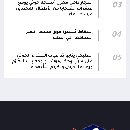
مع تداعياته على مختلف المستويات
انفجار داخل مخزن أسلحة حوثي يوقع
03
عشرات الضحايا من الأطفال المجندين
غرب صنعاء
أقر #مجلس_الدفاع_الوطني جملة من القرارات
والتوجيهات الهادفة إلى رفع مستوى الجاهزية
العسكرية والأمنية والدفاع المدني وتعزيز التنسيق
إسقاط مُسيرة فوق محيط "قصر
01:12
04
بين مؤسسات الدولة وحماية المدنيين والمنشآت
المحافظ" في المكلا
الحيوية وضمان التنفيذ الفوري للإجراءات الكفيلة
بالرد الحازم على الاعتداءات الحوثية
العليمي يتابع تداعيات الاعتداء الحوثي
05
على مأرب وحضرموت.. ويوجه بالرد الحازم
ورعاية الجرحى وتكريم الشهداء