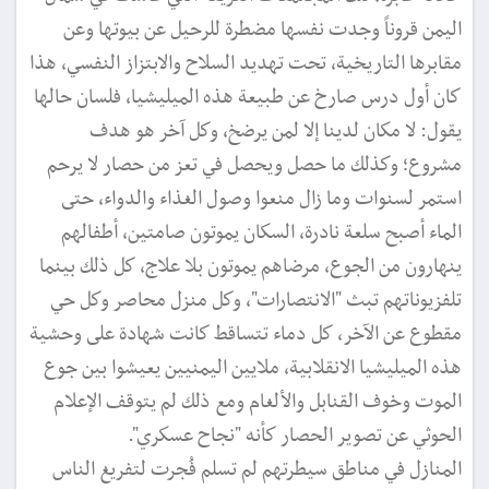
اليمن قروناً وجدت نفسها مضطرة للرحيل عن بيوتها وعن
مقابرها التاريخية، تحت تهديد السلاح والابتزاز النفسي، هذا
كان أول درس صارخ عن طبيعة هذه الميليشيا، فلسان حالها
يقول: لا مكان لدينا إلا لمن يرضخ، وكل آخر هو هدف
مشروع؛ وكذلك ما حصل ويحصل في تعز من حصار لا يرحم
استمر لسنوات وما زال منعوا وصول الغذاء والدواء، حتى
الماء أصبح سلعة نادرة، السكان يموتون صامتين، أطفالهم
ينهارون من الجوع، مرضاهم يموتون بلا علاج، كل ذلك بينما
تلفزيوناتهم تبث "الانتصارات"، وكل منزل محاصر وكل حي
مقطوع عن الآخر، كل دماء تتساقط كانت شهادة على وحشية
هذه الميليشيا الانقلابية، ملايين اليمنيين يعيشوا بين جوع
الموت وخوف القنابل والألغام ومع ذلك لم يتوقف الإعلام
الحوثي عن تصوير الحصار كأنه "نجاح عسكري".
المنازل في مناطق سيطرتهم لم تسلم فُجرت لتفريغ الناس