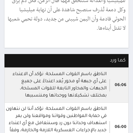
للميليشيا والعدالة ستتحقق مهما طال الزمن، فكل دم يُراق
وكل دمعة تُذرف ستصبح شاهدة على أن نهاية ميليشيا
الحوثي قادمة وأن اليمن سُيبنى من جديد، دولة تحمي شعبها
لا تقتل أبناءها.
كما ورد
الناطق باسم القوات المسلحة: نؤكد أن الاعتداء
على أي جبهة أو محور يُعد اعتداءً على جميع
06:06
الجبهات والمحاور التابعة للقوات المسلحة،
بمختلف تشكيلاتها ووحداتها ومنتسبيها
الناطق باسم القوات المسلحة: نؤكد أننا لن نتهاون
في حماية المواطنين وقواتنا ومواقعنا ولن يمر
استهداف وحداتنا دون رد وسنتعامل مع أي اعتداء
06:00
جديد بالإجراءات العسكرية اللازمة والحازمة، وفقاً