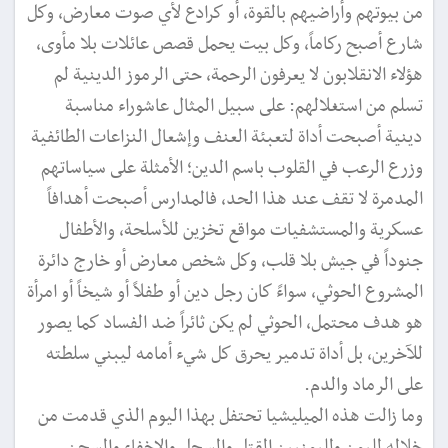
من بيوتهم وأراضيهم بالقوة، أو كرادع لأي صوت معارض، وكل
شارع أصبح ركاماً، وكل بيت يحمل قصص عائلات بلا مأوى،
هؤلاء الانقلابون لا يعرفون الرحمة، حتى الرموز الدينية لم
تسلم من استغلالهم: على سبيل المثال عاشوراء مناسبة
دينية أصبحت أداة لتعبئة العنف وإشعال النزاعات الطائفية
وزرع الرعب في القلوب باسم الدين؛ الأمثلة على سياساتهم
المدمرة لا تقف عند هذا الحد، فالمدارس أصبحت أهدافاً
عسكرية والمستشفيات مواقع تخزين للأسلحة، والأطفال
جنوداً في جيش بلا قلب، وكل شخص معارض أو خارج دائرة
المشروع الحوثي، سواءً كان رجل دين أو طفلاً أو شيخاً أو امرأة
هو هدف محتمل، الحوثي لم يكن ثائراً ضد الفساد كما يصور
للآخرين، بل أداة تدمير يحرق كل شيء أمامه ليبني سلطته
على الرماد والدم.
وما زالت هذه الميليشيا تحتفل بهذا اليوم الذي قدمت من
خلاله لليمن ولليمنيين القتل والسحل والاخفاء والسجن