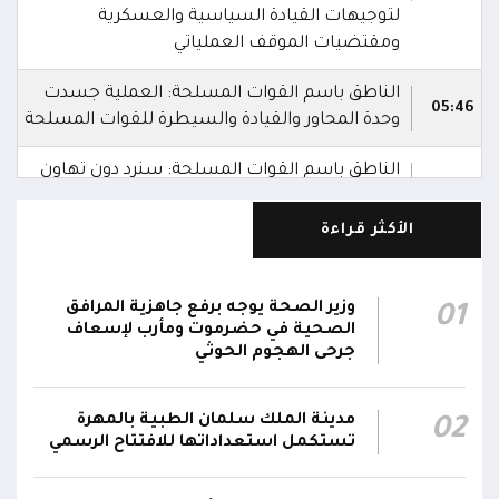
لتوجيهات القيادة السياسية والعسكرية
ومقتضيات الموقف العملياتي
الناطق باسم القوات المسلحة: العملية جسدت
05:46
وحدة المحاور والقيادة والسيطرة للقوات المسلحة
الناطق باسم القوات المسلحة: سنرد دون تهاون
05:35
حال استمرت اعتداءات الحوثيين الغادرة
الأكثر قراءة
الناطق باسم القوات المسلحة: نفذنا عملاً عسكرياً
05:34
ضد العناصر الحوثية الإرهابية وعتادها
وزير الصحة يوجه برفع جاهزية المرافق
01
المقاومة الوطنية تصد هجوماً حوثياً في جبهتي
الصحية في حضرموت ومأرب لإسعاف
04:17
الحيمة بالتحيتا وحيس جنوب الحديدة
جرحى الهجوم الحوثي
أقر #مجلس_الدفاع_الوطني استمرار انعقاده بصورة
مدينة الملك سلمان الطبية بالمهرة
02
دائمة لمتابعة التطورات الميدانية والأمنية واتخاذ ما
تستكمل استعداداتها للافتتاح الرسمي
يلزم من إجراءات بصورة عاجلة ومستمرة بما
01:13
يضمن سرعة الاستجابة للتصعيد الحوثي والتعامل