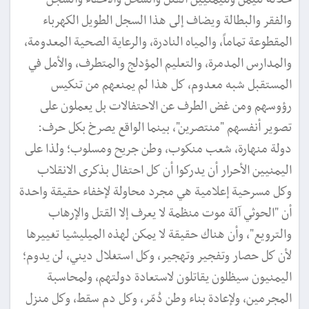
والفقر والبطالة ويضاف إلى هذا السجل الطويل الكهرباء
المقطوعة تماماً، والمياه النادرة، والرعاية الصحية المعدومة،
والمدارس المدمرة، والتعليم المؤدلج والمتطرف، والأمل في
المستقبل شبه معدوم، كل هذا لم يمنعهم من تنكيس
رؤوسهم ومن غض الطرف عن الاحتفالات بل يعملون على
تصوير أنفسهم "منتصرين"، بينما الواقع يصرخ بكل حرف:
دولة منهارة، شعب منكوب، وطن جريح ومسلوب؛ ولذا على
اليمنيين الأحرار أن يدركوا أن كل احتفال بذكرى الانقلاب
وكل مسرحية إعلامية هي مجرد محاولة لإخفاء حقيقة واحدة
أن "الحوثي آلة موت منظمة لا يعرف إلا القتل والإرهاب
والترويع"، وأن هناك حقيقة لا يمكن لهذه الميليشيا تغييرها
لأن كل حصار وتفجير وتهجير، وكل استغلال ديني، لن يدوم؛
اليمنيون سيظلون يقاتلون لاستعادة دولتهم، ولمحاسبة
المجرمين، ولإعادة بناء وطن دُمّر، وكل دم سقط، وكل منزل