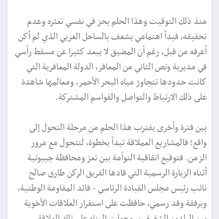
منذ ذلك التوقيت وهذا الحلم يحز في نفسي تعثره وعدم
تحقيقه، فبدأ اهتمامي بشغف بالساحل الغربي الذي لم أكن
أعرفه من قبل، رغم أن المضيق لا يبعد كثيرا عن مسقط رأسي
في مديرية ونص الثاني من المعافر، الدولة المعافرية التي
كانت حدودها تتجاوز مياه البحر الأحمر، ومعالمها شاهدة
على ذلك الارتباط والتواصل والقواسم المشتركة.
بين فترة وأخرى يقترب هذا الحلم من مرحلة التحول إلى
واقع؛ فالمشاريع العملاقة تبدأ بخطوة، لتتحول مع مرور
الزمن. فتوقيع اتفاقية التوأمة بين تعز ومحافظة جيبوتية
أثناء الزيارة الرسمية التي قادها الفريق الركن طارق صالح
نائب رئيس مجلس القيادة الرئاسي - قائد المقاومة الوطنية،
وبرفقة وفد رسمي، حافظت على استقرار العلاقات الأخوية
بين البلدين الشقيقين، وجعلت البناء على تلك العلاقة