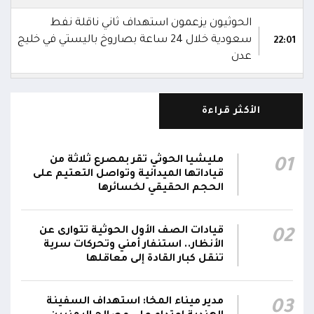
الحوثيون يزعمون استهداف ثاني ناقلة نفط
سعودية خلال 24 ساعة بصاروخ باليستي في خليج
22:01
عدن
الشركة اليمنية للغاز: أعمال الصيانة أوشكت على
الانتهاء وإمدادات الغاز ستعود تدريجياً لتغطية
21:45
الأكثر قراءة
احتياجات كافة المحافظات
رئيس مجلس القيادة يُصدر قراراً بتعيين يحيى
مليشيا الحوثي تقر بمصرع ثلاثة من
01
محمد كزمان وكيلاً لقطاع الأمن الداخلي، وأحمد
قياداتها الميدانية وتواصل التعتيم على
21:18
سعد السقطري وكيلاً لقطاع الأمن الخارجي؛ في
الحجم الحقيقي لخسائرها
الجهاز المركزي لأمن الدولة
قيادات الصف الأول الحوثية تتوارى عن
02
رئيس مجلس القيادة يعين اللواء الركن طيار
الأنظار.. استنفار أمني وتحركات سرية
عبدالعزيز سعيد المحيا قائداً للقوات الجوية والدفاع
تنقل كبار القادة إلى معاقلها
21:13
الجوي.. ويُعين العميد ناشر منصور باجري رئيساً
لأركانها
مدير ميناء المخا: استهداف السفينة
03