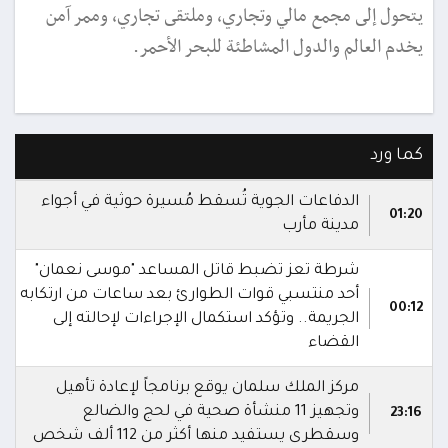
يتحول إلى مجمع مالي وتجاري، وملتقى تجاري، وممر آمن
يخدم العالم والدول المشاطئة للبحر الأحمر.
كما ورد
الدفاعات الجوية تُسقط مُسيرة حوثية في أجواء
01:20
مدينة مأرب
شرطة تعز تضبط قاتل المساعد "موسى نعمان"
أحد منتسبي قوات الطوارئ بعد ساعات من ارتكابه
00:12
الجريمة.. وتؤكد استكمال الإجراءات لإحالته إلى
القضاء
مركز الملك سلمان يوقع برنامجاً لإعادة تأهيل
وتجهيز 11 منشأة صحية في لحج والضالع
23:16
وسقطرى يستفيد منها أكثر من 112 ألف شخص