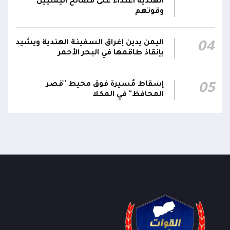
الهندية اعتداء على مصالح اليمنيين
قرارات رئاسية بتعيين أحمد سعيد بن بريك وراشد
وقوتهم
ناصر الجند مستشارين لرئيس مجلس القيادة
21:10
الرئاسي وترقيتهما إلى رتبة فريق
اليمن يدين إغراق السفينة الهندية ويشيد
04
بإنقاذ طاقمها في البحر الأحمر
إسقاط مُسيرة فوق محيط "قصر
05
المحافظ" في المكلا