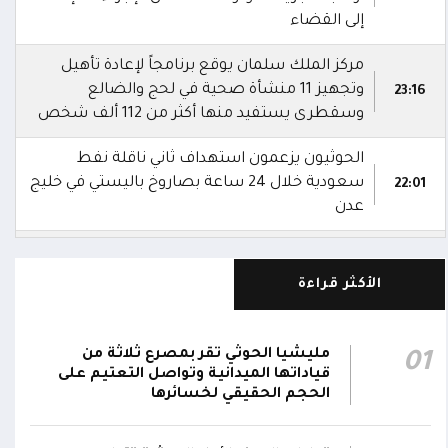
إلى القضاء
مركز الملك سلمان يوقع برنامجاً لإعادة تأهيل
وتجهيز 11 منشأة صحية في لحج والضالع
23:16
وسقطرى يستفيد منها أكثر من 112 ألف شخص
الحوثيون يزعمون استهداف ثاني ناقلة نفط
سعودية خلال 24 ساعة بصاروخ باليستي في خليج
22:01
عدن
الشركة اليمنية للغاز: أعمال الصيانة أوشكت على
الانتهاء وإمدادات الغاز ستعود تدريجياً لتغطية
21:45
الأكثر قراءة
احتياجات كافة المحافظات
رئيس مجلس القيادة يُصدر قراراً بتعيين يحيى
مليشيا الحوثي تقر بمصرع ثلاثة من
01
محمد كزمان وكيلاً لقطاع الأمن الداخلي، وأحمد
قياداتها الميدانية وتواصل التعتيم على
21:18
سعد السقطري وكيلاً لقطاع الأمن الخارجي؛ في
الحجم الحقيقي لخسائرها
الجهاز المركزي لأمن الدولة