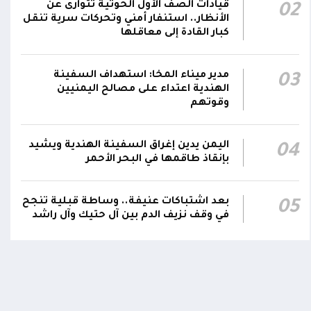
قيادات الصف الأول الحوثية تتوارى عن
02
رئيس مجلس القيادة يعين اللواء الركن طيار
الأنظار.. استنفار أمني وتحركات سرية تنقل
عبدالعزيز سعيد المحيا قائداً للقوات الجوية
كبار القادة إلى معاقلها
21:13
والدفاع الجوي.. ويُعين العميد ناشر منصور باجري
رئيساً لأركانها
مدير ميناء المخا: استهداف السفينة
03
الهندية اعتداء على مصالح اليمنيين
قرارات رئاسية بتعيين أحمد سعيد بن بريك وراشد
وقوتهم
ناصر الجند مستشارين لرئيس مجلس القيادة
21:10
الرئاسي وترقيتهما إلى رتبة فريق
اليمن يدين إغراق السفينة الهندية ويشيد
04
بإنقاذ طاقمها في البحر الأحمر
بعد اشتباكات عنيفة.. وساطة قبلية تنجح
05
في وقف نزيف الدم بين آل حتيك وآل راشد