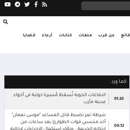
مدينة الملك سلمان الطبية بالمهرة تستكمل است
ائع
عن قرب
ملفات
كتابات
أرجاء
قضايا
كما ورد
الدفاعات الجوية تُسقط مُسيرة حوثية في أجواء
01:20
مدينة مأرب
شرطة تعز تضبط قاتل المساعد "موسى نعمان"
أحد منتسبي قوات الطوارئ بعد ساعات من
00:12
ارتكابه الجريمة.. وتؤكد استكمال الإجراءات لإحالته