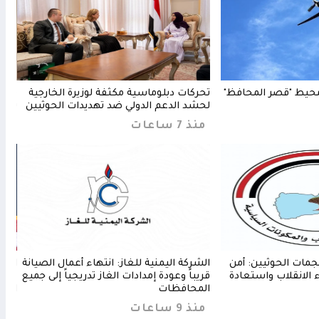
حيط "قصر المحافظ"
تحركات دبلوماسية مكثفة لوزيرة الخارجية
مدين
لحشد الدعم الدولي ضد تهديدات الحوثيين
تستك
منذ 7 ساعات
منذ 7 س
جمات الحوثيين: أمن
الشركة اليمنية للغاز: انتهاء أعمال الصيانة
القا
اء الانقلاب واستعادة
قريباً وعودة إمدادات الغاز تدريجياً إلى جميع
ماضي
المحافظات
الحو
منذ 9 ساعات
منذ 8 س