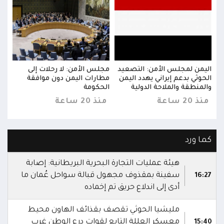
اليمن لمجلس الأمن: التصعيد
مجلس الأمن: لا رحلات إلى
اليم
الحوثي بدعم إيراني يهدد اليمن
مطارات اليمن دون موافقة
الحو
والمنطقة والملاحة الدولية
الحكومة
والم
منذ 20 ساعة
منذ 20 ساعة
منذ 20 
كما ورد
هيئة عمليات التجارة البحرية البريطانية: إصابة
سفينة بمقذوف مجهول قبالة سواحل عُمان ما
16:27
أدى إلى اندلاع حريق تم إخماده
مليشيا الحوثي تقصف بقذائف الهاون محيط
معسكر العللة التابع لقوات درع الوطن غرب
15:40