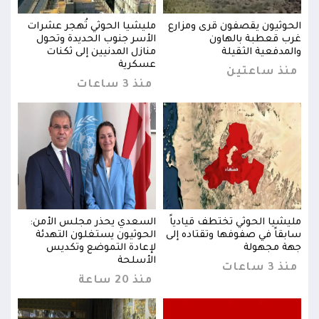
ت
الحوثيون يقصفون قرى ومزارع
مليشيا الحوثي تُهجر عشرات
الحو
غرب قعطبة بالهاون
الأسر جنوب الحديدة وتحول
غرب 
والمدفعية الثقيلة
منازل المدنيين إلى ثكنات
والم
عسكرية
منذ ساعتين
من
منذ 3 ساعات
:
مليشيا الحوثي تختطف قيادياً
السعدي يحذر مجلس الأمن:
مليش
سابقاً في صفوفها وتقتاده إلى
الحوثيون يستغلون التهدئة
سابق
جهة مجهولة
لإعادة التموضع وتكديس
جهة 
الأسلحة
منذ 3 ساعات
منذ 3 س
منذ 20 ساعة