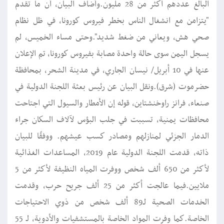
البالغ عددهم أكثر من 28 مليون.وأضاف البيان، أن ما تقدم
"يتزامن مع انشغال الناس بخطر فيروس كورونا، في ظل نظام
صحي هش، ويعاني من ضغط شديد".وحتى مساء الخميس، لم
يسجل اليمن سوى حالة واحدة مصابة بفيروس كورونا، تم الإعلان
عنها في 10 أبريل/ نيسان الجاري، في مدينة الشحر، بمحافظة
حضرموت (شرق).ونقل البيان عن رئيس بعثة اللجنة الدولية في
صنعاء، فرانز راوخنشتاين، قوله إن الأمطار والسيول التي اجتاحت
محافظات يمنية، تسببت في جلب البؤس لآلاف السكان جراء
الدمار الجزئي لمنازلهم ومصادر كسب عيشهم. ووفقًا للبيان
ذاته، قدمت اللجنة الدولية عام 2019، المساعدات الغذائية
لأكثر من 650 ألف شخص ووفرت المياه النظيفة لأكثر من 5
ملايين.فيما عالجت أكثر من 25 ألف جريح حرب، وقدمت
الخدمات الصحية لـ89 ألف شخص من ذوي الاحتياجات
الخاصة.كما وفرت المواد الخاصة بالمستشفيات والأدوية، لـ 55