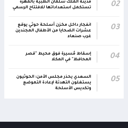
مدينة الملك سلمان الطبية بالمهرة
02
استهداف وحداتنا دون رد وسنتعامل مع أي اعتداء
06:00
تستكمل استعداداتها للافتتاح الرسمي
جديد بالإجراءات العسكرية اللازمة والحازمة، وفقاً
لتوجيهات القيادة السياسية والعسكرية
ومقتضيات الموقف العملياتي
انفجار داخل مخزن أسلحة حوثي يوقع
03
عشرات الضحايا من الأطفال المجندين
غرب صنعاء
الناطق باسم القوات المسلحة: العملية جسدت
05:46
وحدة المحاور والقيادة والسيطرة للقوات المسلحة
إسقاط مُسيرة فوق محيط "قصر
04
المحافظ" في المكلا
السعدي يحذر مجلس الأمن: الحوثيون
05
يستغلون التهدئة لإعادة التموضع
وتكديس الأسلحة