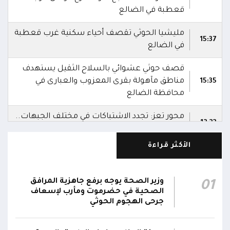
قعطبة في الضالع
مليشيا الحوثي تقصف أحياء سكنية غرب قعطبة
15:37
في الضالع
قصف حوثي عشوائي بالسلاح الثقيل يستهدف
مناطق مآهولة بقرى المعزوب والعبارى في
15:35
محافظة الضالع
محور تعز: تجدد الاشتباكات في مختلف الجبهات..
12:22
والجيش يقصف مواقع حوثية ويتصدى للمسيرات
الأكثر قراءة
الناطق باسم القوات المسلحة: نؤكد أن الاعتداء
على أي جبهة أو محور يُعد اعتداءً على جميع
06:06
الجبهات والمحاور التابعة للقوات المسلحة،
وزير الصحة يوجه برفع جاهزية المرافق
01
بمختلف تشكيلاتها ووحداتها ومنتسبيها
الصحية في حضرموت ومأرب لإسعاف
جرحى الهجوم الحوثي
الناطق باسم القوات المسلحة: نؤكد أننا لن نتهاون
في حماية المواطنين وقواتنا ومواقعنا ولن يمر