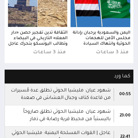
ار
اليمن والسعودية يرحبان بإدانة
الثقافة تدين تفجير حصن «دار
اليم
مجلس الأمن للهجمات
المعلا» التاريخي في البيضاء
مجلس
اجل
الحوثية وانتهاك السيادة
وتطالب اليونسكو بتحرك عاجل
الحو
منذ 3 ساعات
منذ 3 ساعات
منذ 3 س
كما ورد
شهود عيان: مليشيا الحوثي تطلق عدة مُسيرات
00:55
من قاعدة كتاف وجبال العشاش في صعدة
شهود عيان: مليشيا الحوثي تطلق صاروخاً
23:00
باليستياً من محيط قرية رصابة في ذمار
عاجل | القوات المسلحة اليمنية: مليشيا الحوثي
22:41