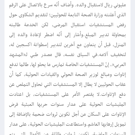
مليوني ريال لاستقبال والده. وأضاف أنّه سرع بالاتصال على الرقم
الذي أعلنته وزارة الصحة التابعة للحوثيين؛ لتقديم الشكاوى حول
رفض المستشفيات استقبال المرضى، لكن الخدمة طالبته
بمحاولة تدبير المبلغ.وأشار إلى أنّه اضطر لإعادة والده إلى
المنزل، قبل أن يتعاون مع آخرين لتدبير إسطوانة اكسجين له،
لتخفيف آلامه.في السياق نفسه، قال مصدر طبي لـ”المشهد
العربي”، إنّ المستشفيات الخاصة تمارس ما يحلو لها، طالما تدفع
إتاوات ومبالغ لوزير الصحة الحوثي والقيادات الحوثية, كما أن
عقاب الحوثيين لا يطال إلا المستشفيات التي تحاول التملص عن
دفع الإتاوات.لا يقتصر الأمر على المستشفيات، بل اعتادت
المليشيات الحوثية على مدار سنوات حربها العبثية فرض
الإتاوات على السكان من أجل تكوين ثروات ضحمة بالإضافة إلى
تمويل إرهابها الغاشم.واستطاعت المليشيات الحوثية، على مدار
السنوات الماضية، تكوين ثروات طائلة من الأموال التي يتم