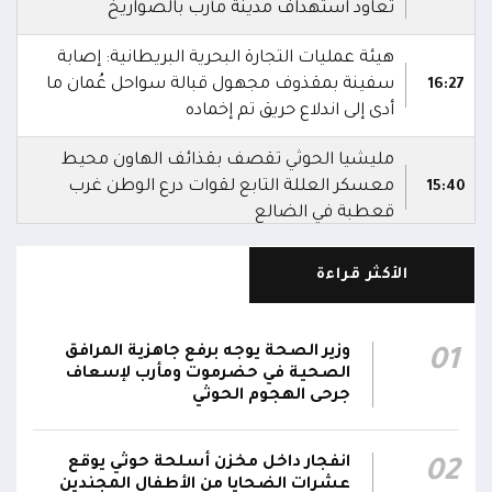
تعاود استهداف مدينة مأرب بالصواريخ
هيئة عمليات التجارة البحرية البريطانية: إصابة
سفينة بمقذوف مجهول قبالة سواحل عُمان ما
16:27
أدى إلى اندلاع حريق تم إخماده
مليشيا الحوثي تقصف بقذائف الهاون محيط
معسكر العللة التابع لقوات درع الوطن غرب
15:40
قعطبة في الضالع
مليشيا الحوثي تقصف أحياء سكنية غرب قعطبة
الأكثر قراءة
15:37
في الضالع
قصف حوثي عشوائي بالسلاح الثقيل يستهدف
وزير الصحة يوجه برفع جاهزية المرافق
01
مناطق مآهولة بقرى المعزوب والعبارى في
15:35
الصحية في حضرموت ومأرب لإسعاف
محافظة الضالع
جرحى الهجوم الحوثي
محور تعز: تجدد الاشتباكات في مختلف الجبهات..
12:22
انفجار داخل مخزن أسلحة حوثي يوقع
02
والجيش يقصف مواقع حوثية ويتصدى للمسيرات
عشرات الضحايا من الأطفال المجندين