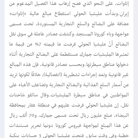
إتاوات، على النحو الذي فضح إرهاب هذا الفصيل المدعوم من
إيران.وبدأت مليشيا الحوثي استقطاع مبالغ مالية “إتاوات”
مضافة على البضائع والسلع التجارية المستوردة، تحت مسمى
مواجهة وباء كورونا المستجد.وكشفت مصادر عاملة في سوق نقل
البضائع أنَّ مليشيا الحوثي فرضت ما قيمته 7% من قيمة ما
تعتبرها المليشيات جمارك مستقطعة على البضائع التجارية أثناء
دخولها مناطق سيطرتها.وبحسب مصادر قانونية، فإن هذه المبالغ
غير قانونية وتعد إجراءات تشطيرية (انفصالية)، خلافًا لكونها تزيد
من أسعار السلع الغذائية والبضائع التجارية وتضاعف الأعباء على
المواطنين في مناطق سيطرة المليشيات.وقال سائقو شاحنات
نقل، إن مليشيا الحوثي فرضت عليهم في منطقة عفار بمحافظة
البيضاء، مبلغ مليون ريال تحت مسمى جمارك، و70 ألف ريال
عن هذا المبلغ لمواجهة فيروس كورونا دونما تحرير مستندات
خطية.وفي وقت سابق، فتحت مليشيا الحوثي 3 حسابات بنكية