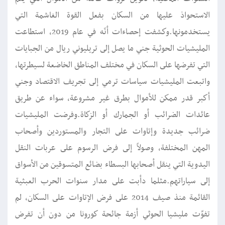
الاستحواذ عليها من السكان بفعل القوة الغاشمة التي
يستخدمونها.وكشفت إحصاءات أنّه في عام 2019، استطاعت
المليشيات الحوثية جني ما يصل إلى تريليوني ريال من الجبايات
التي تفرضها على السكان في مختلف المناطق الخاضعة لسيطرتها،
واتبعت المليشيات سياسات ترمي إلى تجريف الاقتصاد وجني
أكبر قدر ممكن للأموال بطرق غير مشروعة، سواء عن طريق
عائدات الضرائب أو الجمارك أو الزكاة.وفرضت المليشيات
ضرائب جديدة وإتاوات على التجار والمستوردين وأصحاب
المهن المختلفة، وصولاً إلى فرض الرسوم على عربات النقل
اليدوية التي ينقل أصحابها البسطاء بضائع المتسوقين من الأسواق
إلى سياراتهم.مثلما دأبت على مدار سنوات الحرب العبثية
القائمة منذ صيف 2014 على فرض الإتاوات على السكان، لم
تفوِّت مليشيا الحوثي أزمة جائحة كورونا من دون أن تفرض