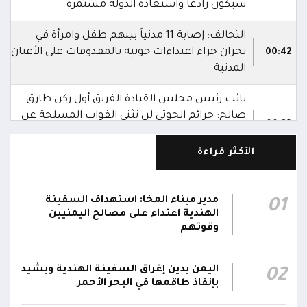
سيكون رادعاً واستعادة الدولة مستمرة
التحالف: إصابة 11 مدنياً بينهم طفل وامرأة في
نجران جراء اعتداءات حوثية بالمقذوفات على الأعيان
00:42
المدنية
نائب رئيس مجلس القيادة الفريق أول ركن طارق
صالح: جرائم الحوثي لن تثني القوات المسلحة عن
00:29
أداء واجبها الوطني واستعادة الدولة وعاصمتها
صنعاء
الأكثر قراءة
نائب رئيس مجلس القيادة الفريق أول ركن طارق
صالح يشيد بالروح القتالية العالية لكافة منتسبي
مدير ميناء المخا: استهداف السفينة
01
00:28
الفرقتين الأولى والثالثة وحسن التعامل مع الموقف
الهندية اعتداء على مصالح اليمنيين
وقوتهم
وثبات المقاتلين في مواقعهم
الفريق أول ركن طارق صالح يعزي في اتصالين
اليمن يدين إغراق السفينة الهندية ويشيد
02
هاتفيين قائدي الفرقتين الأولى والثالثة طوارئ في
00:26
بإنقاذ طاقمها في البحر الأحمر
استشهاد عدد من الأبطال بالهجوم الحوثي الغادر