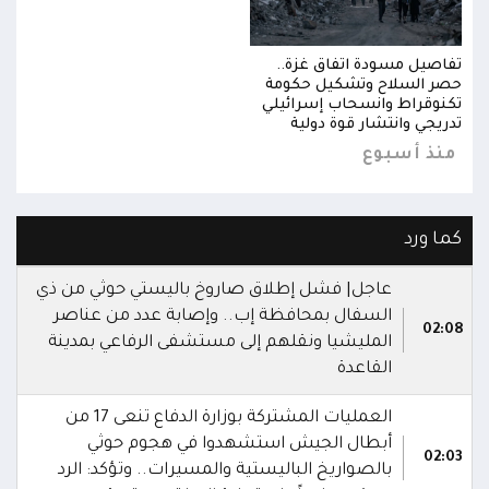
تفاصيل مسودة اتفاق غزة..
تفاص
حصر السلاح وتشكيل حكومة
حصر 
تكنوقراط وانسحاب إسرائيلي
تكنو
تدريجي وانتشار قوة دولية
تدري
منذ أسبوع
من
كما ورد
عاجل| فشل إطلاق صاروخ باليستي حوثي من ذي
السفال بمحافظة إب.. وإصابة عدد من عناصر
02:08
المليشيا ونقلهم إلى مستشفى الرفاعي بمدينة
القاعدة
العمليات المشتركة بوزارة الدفاع تنعى 17 من
أبطال الجيش استشهدوا في هجوم حوثي
02:03
بالصواريخ الباليستية والمسيرات.. وتؤكد: الرد