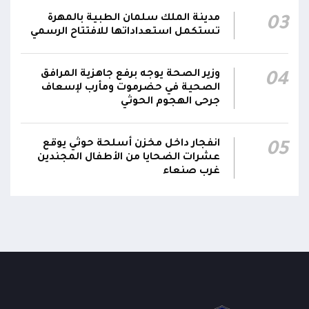
اللجنة الأمنية بحضرموت تدين هجوم مليشيا
مدينة الملك سلمان الطبية بالمهرة
03
تستكمل استعداداتها للافتتاح الرسمي
الحوثي على القوات المسلحة وتؤكد استمرار
00:21
العمليات الأمنية والعسكرية لحماية الأمن
والاستقرار
وزير الصحة يوجه برفع جاهزية المرافق
04
الصحية في حضرموت ومأرب لإسعاف
جدد #المكتب_السياسي تمسكه بمواصلة النضال
جرحى الهجوم الحوثي
إلى جانب الشعب اليمني وقوى الصف الجمهوري،
23:05
مؤكداً الاستعداد لتقديم التضحيات حتى تحرير البلاد
انفجار داخل مخزن أسلحة حوثي يوقع
05
واستعادة العاصمة صنعاء وإنهاء الانقلاب
عشرات الضحايا من الأطفال المجندين
غرب صنعاء