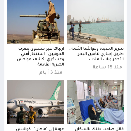
تحرير الحديدة وموانئها الثلاثة..
ارتباك غير مسبوق يضرب
تحرير
طريق إجباري لتأمين البحر
الحوثيين.. استنفار أمني
طريق
الأحمر وباب المندب
وعسكري يكشف هواجس
الأح
الضربة القادمة
منذ 15 ساعة
منذ 15 
منذ 3 أيام
قاتل صامت يفتك بالسكان..
عودة إلى "ماهان".. كواليس
قاتل