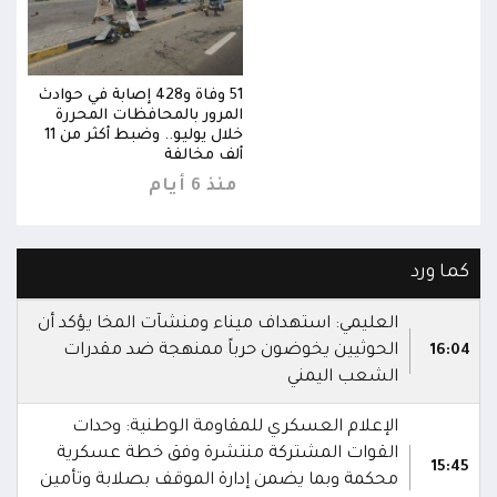
وادث
51 وفاة و428 إصابة في حوادث
المرور بالمحافظات المحررة
خلال يوليو.. وضبط أكثر من 11
خلال يوليو.. وضبط أكثر من 11
ألف مخالفة
منذ 6 أيام
كما ورد
العليمي: استهداف ميناء ومنشآت المخا يؤكد أن
الحوثيين يخوضون حرباً ممنهجة ضد مقدرات
16:04
الشعب اليمني
الإعلام العسكري للمقاومة الوطنية: وحدات
القوات المشتركة منتشرة وفق خطة عسكرية
15:45
محكمة وبما يضمن إدارة الموقف بصلابة وتأمين