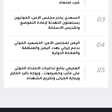
غرب صنعاء
مليشيا الحوثي تستهدف مبنى سكن موظفي
15:08
المستشفى السعودي في المخا
السعدي يحذر مجلس الأمن: الحوثيون
03
يستغلون التهدئة لإعادة التموضع
وتكديس الأسلحة
اليمن لمجلس الأمن: التصعيد الحوثي
04
بدعم إيراني يهدد اليمن والمنطقة
والملاحة الدولية
العليمي يتابع تداعيات الاعتداء الحوثي
05
على مأرب وحضرموت.. ويوجه بالرد الحازم
ورعاية الجرحى وتكريم الشهداء