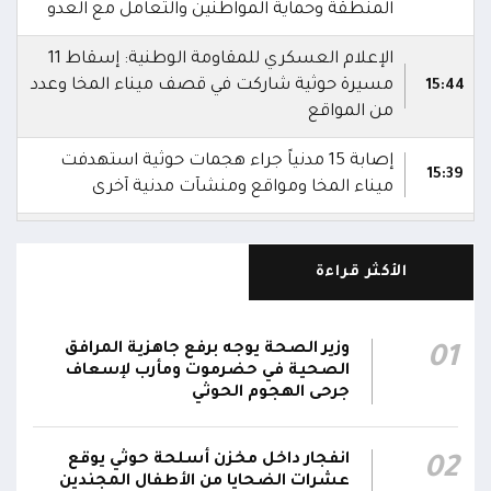
المنطقة وحماية المواطنين والتعامل مع العدو
الإعلام العسكري للمقاومة الوطنية: إسقاط 11
مسيرة حوثية شاركت في قصف ميناء المخا وعدد
15:44
من المواقع
إصابة 15 مدنياً جراء هجمات حوثية استهدفت
15:39
ميناء المخا ومواقع ومنشآت مدنية آخرى
دفاعات المقاومة الوطنية تواصل التصدي
لمُسيرات حوثية تستهدف حقل الطاقة الشمسية
15:36
الأكثر قراءة
في المخا
المقاومة الوطنية تنعى 4 عسكريين و3 مدنيين
وزير الصحة يوجه برفع جاهزية المرافق
01
استشهدوا جراء هجمات حوثية استهدفت ميناء
15:31
الصحية في حضرموت ومأرب لإسعاف
المخا ومواقع ومنشآت مدنية وعسكرية
جرحى الهجوم الحوثي
مليشيا الحوثي تحجب الإنترنت وشبكات الاتصالات
15:11
انفجار داخل مخزن أسلحة حوثي يوقع
02
عن محافظة الحديدة
عشرات الضحايا من الأطفال المجندين