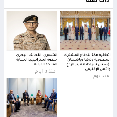
ذات صلة
اتفاقية مكة للدفاع المشترك..
الشهري: التحالف البحري
اتفا
السعودية وتركيا وباكستان
خطوة استراتيجية لحماية
السع
تؤسس شراكة لتعزيز الردع
الملاحة الدولية
تؤسس
والأمن الإقليمي
والأ
منذ 3 أيام
منذ يوم
منذ