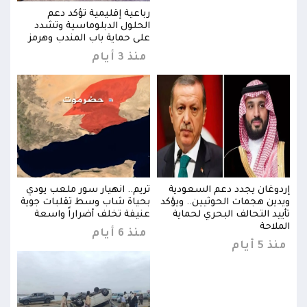
رباعية إقليمية تؤكد دعم
الحلول الدبلوماسية وتشدد
ز
على حماية باب المندب وهرمز
منذ 3 أيام
ي
إردوغان يجدد دعم السعودية
تريم.. انهيار سور ملعب يودي
إردو
ية
ويدين هجمات الحوثيين.. ويؤكد
بحياة شاب وسط تقلبات جوية
ويدي
تأييد التحالف البحري لحماية
عنيفة تخلف أضراراً واسعة
تأيي
الملاحة
المل
منذ 6 أيام
منذ 5 أيام
منذ 5 