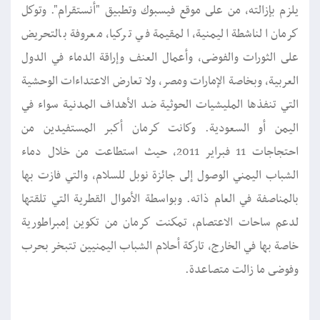
يلزم بإزالته، من على موقع فيسبوك وتطبيق "أنستقرام". وتوكل
كرمان الناشطة اليمنية، المقيمة في تركيا، معروفة بالتحريض
على الثورات والفوضى، وأعمال العنف وإراقة الدماء في الدول
العربية، وبخاصة الإمارات ومصر، ولا تعارض الاعتداءات الوحشية
التي تنفذها المليشيات الحوثية ضد الأهداف المدنية سواء في
اليمن أو السعودية. وكانت كرمان أكبر المستفيدين من
احتجاجات 11 فبراير 2011، حيث استطاعت من خلال دماء
الشباب اليمني الوصول إلى جائزة نوبل للسلام، والتي فازت بها
بالمناصفة في العام ذاته. وبواسطة الأموال القطرية التي تلقتها
لدعم ساحات الاعتصام، تمكنت كرمان من تكوين إمبراطورية
خاصة بها في الخارج، تاركة أحلام الشباب اليمنيين تتبخر بحرب
وفوضى ما زالت متصاعدة.