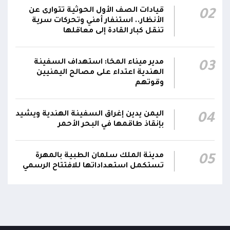
أحد منتسبي قوات الطوارئ بعد ساعات من ارتكابه
00:12
قيادات الصف الأول الحوثية تتوارى عن
02
الجريمة.. وتؤكد استكمال الإجراءات لإحالته إلى
الأنظار.. استنفار أمني وتحركات سرية
القضاء
تنقل كبار القادة إلى معاقلها
مركز الملك سلمان يوقع برنامجاً لإعادة تأهيل
وتجهيز 11 منشأة صحية في لحج والضالع
23:16
مدير ميناء المخا: استهداف السفينة
03
الهندية اعتداء على مصالح اليمنيين
وسقطرى يستفيد منها أكثر من 112 ألف شخص
وقوتهم
اليمن يدين إغراق السفينة الهندية ويشيد
04
بإنقاذ طاقمها في البحر الأحمر
مدينة الملك سلمان الطبية بالمهرة
05
تستكمل استعداداتها للافتتاح الرسمي