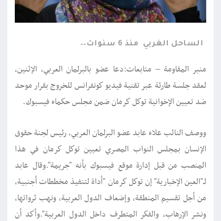
الساحل الغربي
منذ 6 سنوات
منبر المقاومة – متابعات:دعا عضو بالبرلمان العربي، الإثنين،
لعقد جلسة طارئة عبر تقنية فيديو كونفرانس للخروج بقرار موحد
ضد تعيين الإخوانية توكل كرمان ضمن مجلس حكماء فيسبوك.
ووصف النائب علاء عابد عضو البرلمان العربي، رئيس لجنة حقوق
الإنسان بمجلس النواب المصري تعيين توكل كرمان في هذا
المنصب من قبل إدارة موقع فيسبوك بأنه "جريمة".وقال عابد
لـ"العين الإخبارية" إن توكل كرمان "أداة لتنفيذ مخططات أجنبية،
من أجل تقسيم المنطقة، وإضعاف الدول العربية، ونهب ثرواتها،
ونشر الإرهاب، والفكر المتطرف داخل الدول العربية".وأكد أن