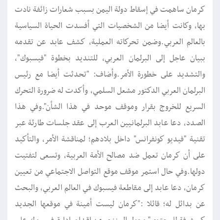
كرمان ساهمت في إسقاط دولة اليمن بسبب شعارات زائفة نادت
بها، وكانت أيضا من الشخصيات التي أفسدت الحياة السياسية
بالعالم العربي.وضمن تحركاته العملية، كشف عابد عن تقدمه
ببيان عاجل إلى البرلمان العربي، للتنديد بخطوة "فيسبوك"،
والتشديد على خطورة الأمر.وأضاف: "تحدثت أيضا مع رئيس
البرلمان العربي الدكتور مشعل السلمي، وأكدت له ضرورة التحرك
السريع للخروج بقرار وموقف موحد في هذا الشأن".وفي هذا
الصدد، دعا عابد البرلمانيين العرب إلى عقد جلسات طارئة عبر
تقنية "فيديو كونفرانس" داخل بلادهم؛ لمناقشة الأمر، والتأكيد
على أن كرمان تعمل ضد مصالح الأمة العربية، وتسعى لتفتيت
دولها.وفي حال استمر موقف موقع التواصل الاجتماعي من تعيين
كرمان، دعا عابد إلى مقاطعة فيسبوك في العالم العربي، والبحث
عن بدائل له؛ قائلا :"كرمان ليست أمينة في موقعها الجديد