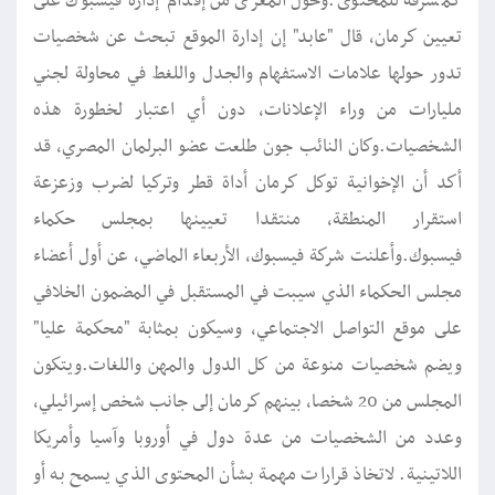
كمشرفة للمحتوى".وحول المغزى من إقدام إدارة فيسبوك على
تعيين كرمان، قال "عابد" إن إدارة الموقع تبحث عن شخصيات
تدور حولها علامات الاستفهام والجدل واللغط في محاولة لجني
مليارات من وراء الإعلانات، دون أي اعتبار لخطورة هذه
الشخصيات.وكان النائب جون طلعت عضو البرلمان المصري، قد
أكد أن الإخوانية توكل كرمان أداة قطر وتركيا لضرب وزعزعة
استقرار المنطقة، منتقدا تعيينها بمجلس حكماء
فيسبوك.وأعلنت شركة فيسبوك، الأربعاء الماضي، عن أول أعضاء
مجلس الحكماء الذي سيبت في المستقبل في المضمون الخلافي
على موقع التواصل الاجتماعي، وسيكون بمثابة "محكمة عليا"
ويضم شخصيات منوعة من كل الدول والمهن واللغات.ويتكون
المجلس من 20 شخصا، بينهم كرمان إلى جانب شخص إسرائيلي،
وعدد من الشخصيات من عدة دول في أوروبا وآسيا وأمريكا
اللاتينية. لاتخاذ قرارات مهمة بشأن المحتوى الذي يسمح به أو