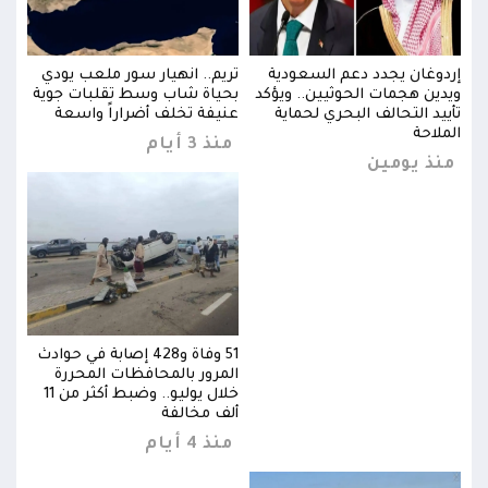
ي
إردوغان يجدد دعم السعودية
تريم.. انهيار سور ملعب يودي
إردو
ية
ويدين هجمات الحوثيين.. ويؤكد
بحياة شاب وسط تقلبات جوية
ويدي
تأييد التحالف البحري لحماية
عنيفة تخلف أضراراً واسعة
تأيي
الملاحة
المل
منذ 3 أيام
منذ يومين
منذ
وادث
51 وفاة و428 إصابة في حوادث
المرور بالمحافظات المحررة
خلال يوليو.. وضبط أكثر من 11
خلال يوليو.. وضبط أكثر من 11
ألف مخالفة
منذ 4 أيام