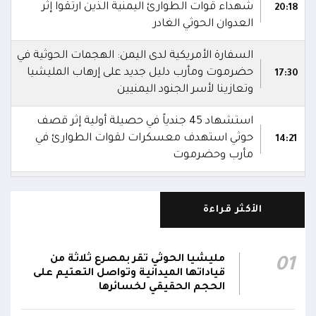
شهداء قوات الطوارئ اليمنية الذين ارتقوا إثر
20:18
العدوان الحوثي الغادر
السفارة الأمريكية لدى اليمن: الهجمات الحوثية في
حضرموت ومأرب دليل جديد على إرهاب المليشيا
17:30
وتعازينا لأسر الجنود اليمنيين
استشهاد 45 جندياً في حصيلة أولية إثر قصف
حوثي استهدف معسكرات لقوات الطوارئ في
14:21
مأرب وحضرموت
شهداء وجرحى في هجوم بمُسيرات حوثية استهدف
معسكرين لقوات الطوارئ في منطقة الرويك
13:28
الأكثر قراءة
بصحراء حضرموت
الدفاعات الجوية تُسقط مُسيرة حوثية في أجواء
مليشيا الحوثي تقر بمصرع ثلاثة من
01
01:20
مدينة مأرب
قياداتها الميدانية وتواصل التعتيم على
الحجم الحقيقي لخسائرها
شرطة تعز تضبط قاتل المساعد "موسى نعمان"