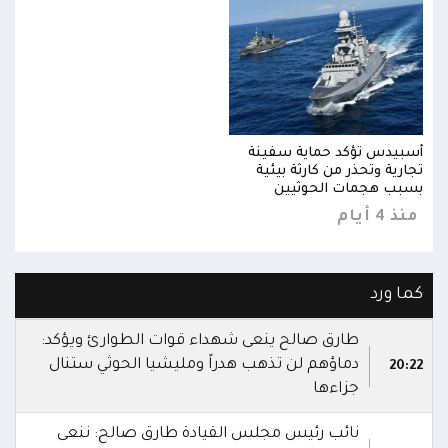
أسبيدس تؤكد حماية سفينة
أسبي
تجارية وتحذر من كارثة بيئية
تجاري
بسبب هجمات الحوثيين
بسبب
منذ 4 أيام
منذ 4 
كما ورد
طارق صالح ينعى شهداء قوات الطوارئ ويؤكد:
دماؤهم لن تذهب هدراً ومليشيا الحوثي ستنال
20:22
جزاءها
نائب رئيس مجلس القيادة طارق صالح: ننعى