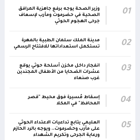
وزير الصحة يوجه برفع جاهزية المرافق
01
الناطق باسم القوات المسلحة: نفذنا عملاً عسكرياً
الصحية في حضرموت ومأرب لإسعاف
05:34
ضد العناصر الحوثية الإرهابية وعتادها
جرحى الهجوم الحوثي
المقاومة الوطنية تصد هجوماً حوثياً في جبهتي
04:17
مدينة الملك سلمان الطبية بالمهرة
02
الحيمة بالتحيتا وحيس جنوب الحديدة
تستكمل استعداداتها للافتتاح الرسمي
أقر #مجلس_الدفاع_الوطني استمرار انعقاده بصورة
دائمة لمتابعة التطورات الميدانية والأمنية واتخاذ ما
انفجار داخل مخزن أسلحة حوثي يوقع
03
يلزم من إجراءات بصورة عاجلة ومستمرة بما
01:13
عشرات الضحايا من الأطفال المجندين
غرب صنعاء
يضمن سرعة الاستجابة للتصعيد الحوثي والتعامل
مع تداعياته على مختلف المستويات
إسقاط مُسيرة فوق محيط "قصر
04
المحافظ" في المكلا
العليمي يتابع تداعيات الاعتداء الحوثي
05
على مأرب وحضرموت.. ويوجه بالرد الحازم
ورعاية الجرحى وتكريم الشهداء