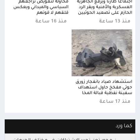
اجتماعاً طارئاً ويرفع الجاهزية
محاولة لتعويض تراجعهم
اجتما
العسكرية والأمنية ويقر الرد
السياسي والميداني ويعكس
العس
الحازم على تصعيد الحوثيين
قلقهم لا قوتهم
الحا
منذ 13 ساعة
منذ 16 ساعة
منذ 13 
استشهاد صياد بانفجار زورق
استش
حوثي مفخخ حاول استهداف
حوثي
سفينة نفطية قبالة المخا
سفين
منذ 17 ساعة
منذ 17 
كما ورد