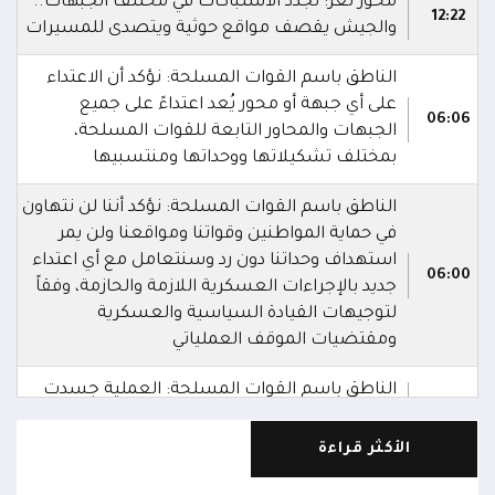
محور تعز: تجدد الاشتباكات في مختلف الجبهات..
12:22
والجيش يقصف مواقع حوثية ويتصدى للمسيرات
الناطق باسم القوات المسلحة: نؤكد أن الاعتداء
على أي جبهة أو محور يُعد اعتداءً على جميع
06:06
الجبهات والمحاور التابعة للقوات المسلحة،
بمختلف تشكيلاتها ووحداتها ومنتسبيها
الناطق باسم القوات المسلحة: نؤكد أننا لن نتهاون
في حماية المواطنين وقواتنا ومواقعنا ولن يمر
استهداف وحداتنا دون رد وسنتعامل مع أي اعتداء
06:00
جديد بالإجراءات العسكرية اللازمة والحازمة، وفقاً
لتوجيهات القيادة السياسية والعسكرية
ومقتضيات الموقف العملياتي
الناطق باسم القوات المسلحة: العملية جسدت
05:46
وحدة المحاور والقيادة والسيطرة للقوات المسلحة
الأكثر قراءة
الناطق باسم القوات المسلحة: سنرد دون تهاون
05:35
حال استمرت اعتداءات الحوثيين الغادرة