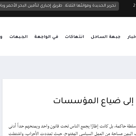
 2026
تحرير الحديدة وموانئها الثلاثة.. طريق إجباري لتأمين البحر الأحمر وب
خبار
جبهة الساحل
انتهاكات
في الواجهة
الجبهات
وق
 إلى ضياع المؤسسات
د سلطة حاكمة، بل كانت إطارًا يجمع الناس تحت قانون واحد ويمنحهم حداً أدنى
رف اليمن مساحة من العمل السياسي المفتوح، حيث تعددت الأحزاب، واشتغلت