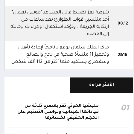
شرطة تعز تضبط قاتل المساعد "موسى نعمان"
أحد منتسبي قوات الطوارئ بعد ساعات من
00:12
ارتكابه الجريمة.. وتؤكد استكمال الإجراءات لإحالته
إلى القضاء
مركز الملك سلمان يوقع برنامجاً لإعادة تأهيل
وتجهيز 11 منشأة صحية في لحج والضالع
23:16
وسقطرى يستفيد منها أكثر من 112 ألف شخص
الحوثيون يزعمون استهداف ثاني ناقلة نفط
سعودية خلال 24 ساعة بصاروخ باليستي في خليج
22:01
الأكثر قراءة
عدن
الشركة اليمنية للغاز: أعمال الصيانة أوشكت على
مليشيا الحوثي تقر بمصرع ثلاثة من
01
الانتهاء وإمدادات الغاز ستعود تدريجياً لتغطية
21:45
قياداتها الميدانية وتواصل التعتيم على
احتياجات كافة المحافظات
الحجم الحقيقي لخسائرها
رئيس مجلس القيادة يُصدر قراراً بتعيين يحيى