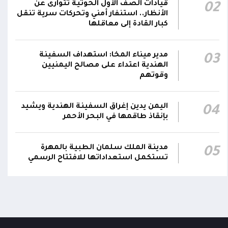
قيادات الصف الأول الحوثية تتوارى عن
02
محمد كزمان وكيلاً لقطاع الأمن الداخلي، وأحمد
21:18
الأنظار.. استنفار أمني وتحركات سرية تنقل
سعد السقطري وكيلاً لقطاع الأمن الخارجي؛ في
كبار القادة إلى معاقلها
الجهاز المركزي لأمن الدولة
رئيس مجلس القيادة يعين اللواء الركن طيار
مدير ميناء المخا: استهداف السفينة
03
الهندية اعتداء على مصالح اليمنيين
عبدالعزيز سعيد المحيا قائداً للقوات الجوية
21:13
وقوتهم
والدفاع الجوي.. ويُعين العميد ناشر منصور باجري
رئيساً لأركانها
اليمن يدين إغراق السفينة الهندية ويشيد
04
بإنقاذ طاقمها في البحر الأحمر
مدينة الملك سلمان الطبية بالمهرة
05
تستكمل استعداداتها للافتتاح الرسمي