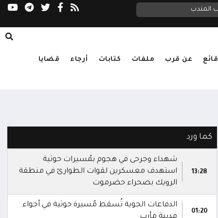
اب المندب
حملة حوثية واسعة لابتزاز مزارعي المراوعة تحت 
ائع
عن قرب
ملفات
كتابات
أرجاء
قضايا
كما ورد
شهداء وجرحى في هجوم بمُسيرات حوثية
استهدف معسكرين لقوات الطوارئ في منطقة
13:28
الرويك بصحراء حضرموت
الدفاعات الجوية تُسقط مُسيرة حوثية في أجواء
01:20
مدينة مأرب