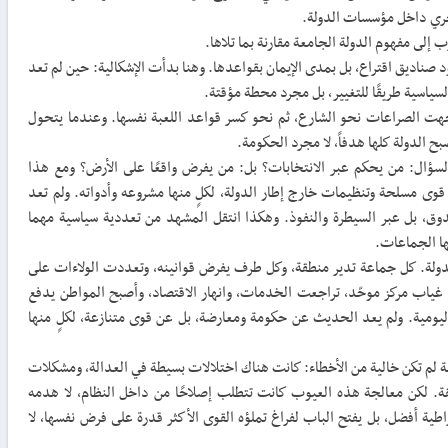
جري داخل مؤسسات الدولة.
ب إلى مفهوم الدولة الجامعة مقارنة بما تلاها.
د صناديق اقتراع، بل بمدى الإيمان بقواعدها. وهنا بدأت الإشكالية: حين لم تعد
سياسية طريقًا للتغيير، بل مجرد محطة مؤقتة.
جهت الصراعات نحو الشارع، ثم نحو كسر قواعد اللعبة نفسها. وعندما يتحول
 الدولة كلها هدفاً، لا مجرد الحكومة.
لسؤال: من يحكم عبر الانتخابات؟ بل: من يفرض واقعًا على الأرض؟ ومع هذا
ى مسلحة وتنظيمات خارج إطار الدولة، لكلٍ منها مشروعه وأدواته. ولم تعد
دوق، بل عبر السيطرة والنفوذ. وهكذا انتقل المشهد من تعددية سياسية مهما
ا الجماعات.
الدولة. كل جماعة تدير منطقة، وكل طرف يفرض قوانينه، وتعددت الولاءات على
غياب مركز موحّد، تراجعت الخدمات، وانهار الاقتصاد، وأصبح المواطن يدفع
يومية. ولم يعد الحديث عن حكومة ومعارضة، بل عن قوى متنازعة، لكلٍ منها
قة لم تكن خالية من الأخطاء: كانت هناك اختلالات بسيطة في العدالة، ومشكلات
ة. لكن معالجة هذه العيوب كانت تتطلب إصلاحًا من داخل النظام، لا هدمه
راطية أفضل، بل يفتح الباب لفراغ تملؤه القوى الأكثر قدرة على فرض نفسها، لا