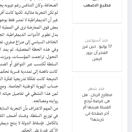
الصحافة، وكان التنافس رغم عيوبه ي
مطيع الاصهب
لم تكن التجربة مثالية، لكنها كانت أقر
غير أن الديمقراطية لا تعتبر فقط بوجو
بعض قوى المعارضة ترى في العملية ال
بدل تطوير الأدوات الديمقراطية، ات
منذ أسبوعين
الخلاف السياسي إلى صراع صفري، تصبح
17 يوليو.. حين قرر
وفي هذه الحظة المفصلية، لم يعد ا
الفجر أن يزور
التحول، تراجعت المؤسسات، وبرزت قو
اليمن
السلطة تُكتسب عبر التوافق أو الصن
كانت ناقصة إلى تعددية قسرية تحكمه
النتيجة كانت تفككا تدريجيا لفكرة 
حساب الهوية الوطنية الجامعة. ومع 
منذ شهر
ثمن هذا التشظي في تفاصيل حياته ال
مطارح الريان.. هل
روايته ومصالحه.
هي فرصة تُرجع
من المهم الاعتراف بأن التجربة الساب
القبيلة هيبتها أم
آخر صفحة في
في توزيع السلطة، وفساد أضعف الثق
تاريخها؟
بالكامل. فإسقاط الدولة لا ينتج ديمق
الأكثر قدرة على الحكم.