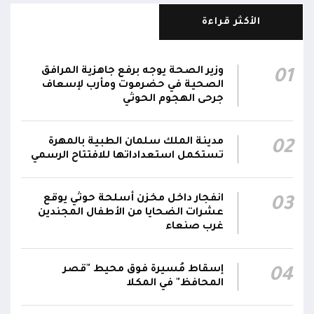
وحدة المحاور والقيادة والسيطرة للقوات المسلحة
الأكثر قراءة
الناطق باسم القوات المسلحة: سنرد دون تهاون
05:35
حال استمرت اعتداءات الحوثيين الغادرة
وزير الصحة يوجه برفع جاهزية المرافق
01
الناطق باسم القوات المسلحة: نفذنا عملاً عسكرياً
الصحية في حضرموت ومأرب لإسعاف
05:34
ضد العناصر الحوثية الإرهابية وعتادها
جرحى الهجوم الحوثي
المقاومة الوطنية تصد هجوماً حوثياً في جبهتي
04:17
مدينة الملك سلمان الطبية بالمهرة
02
الحيمة بالتحيتا وحيس جنوب الحديدة
تستكمل استعداداتها للافتتاح الرسمي
أقر #مجلس_الدفاع_الوطني استمرار انعقاده بصورة
دائمة لمتابعة التطورات الميدانية والأمنية واتخاذ ما
انفجار داخل مخزن أسلحة حوثي يوقع
03
يلزم من إجراءات بصورة عاجلة ومستمرة بما
01:13
عشرات الضحايا من الأطفال المجندين
غرب صنعاء
يضمن سرعة الاستجابة للتصعيد الحوثي والتعامل
مع تداعياته على مختلف المستويات
إسقاط مُسيرة فوق محيط "قصر
04
المحافظ" في المكلا