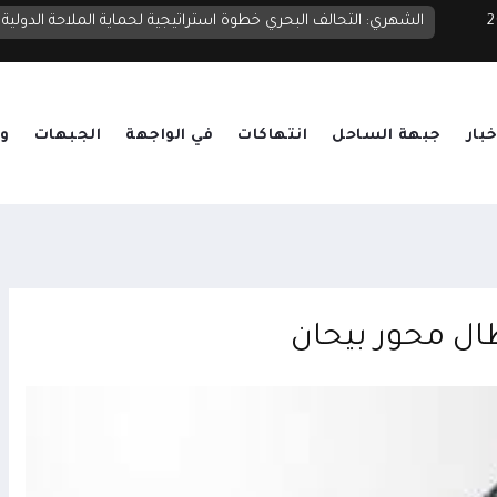
 2026
الشهري: التحالف البحري خطوة استراتيجية لحماية الملاحة الدولية
خبار
جبهة الساحل
انتهاكات
في الواجهة
الجبهات
وق
طال محور بيحان