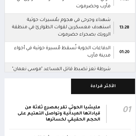
مأرب وحضرموت
شهداء وجرحى في هجوم بمُسيرات حوثية
استهدف معسكرين لقوات الطوارئ في منطقة
13:28
الرويك بصحراء حضرموت
الدفاعات الجوية تُسقط مُسيرة حوثية في أجواء
01:20
مدينة مأرب
شرطة تعز تضبط قاتل المساعد "موسى نعمان"
أحد منتسبي قوات الطوارئ بعد ساعات من
00:12
ارتكابه الجريمة.. وتؤكد استكمال الإجراءات لإحالته
الأكثر قراءة
إلى القضاء
مركز الملك سلمان يوقع برنامجاً لإعادة تأهيل
مليشيا الحوثي تقر بمصرع ثلاثة من
01
وتجهيز 11 منشأة صحية في لحج والضالع
23:16
قياداتها الميدانية وتواصل التعتيم على
وسقطرى يستفيد منها أكثر من 112 ألف شخص
الحجم الحقيقي لخسائرها
الحوثيون يزعمون استهداف ثاني ناقلة نفط