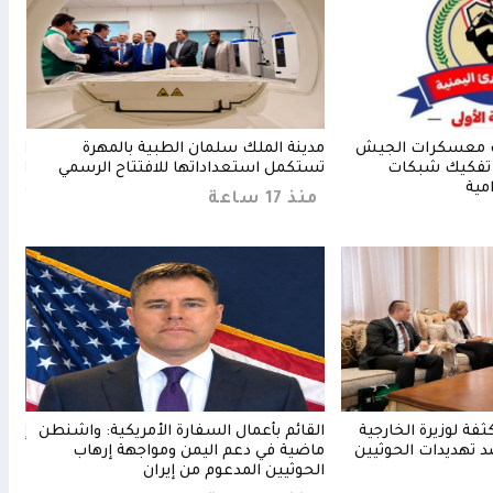
 معسكرات الجيش
مدينة الملك سلمان الطبية بالمهرة
الدف
ي تفكيك شبكات
تستكمل استعداداتها للافتتاح الرسمي
المح
امية
والت
منذ 17 ساعة
من
فة لوزيرة الخارجية
القائم بأعمال السفارة الأمريكية: واشنطن
إسقا
د تهديدات الحوثيين
ماضية في دعم اليمن ومواجهة إرهاب
في ا
الحوثيين المدعوم من إيران
منذ 17 