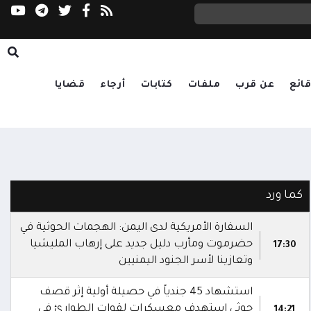
ائع
عن قرب
ملفات
كتابات
أرجاء
قضايا
كما ورد
السفارة الأمريكية لدى اليمن: الهجمات الحوثية في
حضرموت ومأرب دليل جديد على إرهاب المليشيا
17:30
وتعازينا لأسر الجنود اليمنيين
استشهاد 45 جندياً في حصيلة أولية إثر قصف
حوثي استهدف معسكرات لقوات الطوارئ في
14:21