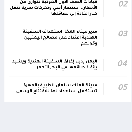
قيادات الصف الأول الحوثية تتوارى عن
02
سعودية خلال 24 ساعة بصاروخ باليستي في خليج
22:01
الأنظار.. استنفار أمني وتحركات سرية تنقل
عدن
كبار القادة إلى معاقلها
الشركة اليمنية للغاز: أعمال الصيانة أوشكت على
الانتهاء وإمدادات الغاز ستعود تدريجياً لتغطية
21:45
مدير ميناء المخا: استهداف السفينة
03
الهندية اعتداء على مصالح اليمنيين
احتياجات كافة المحافظات
وقوتهم
اليمن يدين إغراق السفينة الهندية ويشيد
04
بإنقاذ طاقمها في البحر الأحمر
مدينة الملك سلمان الطبية بالمهرة
05
تستكمل استعداداتها للافتتاح الرسمي