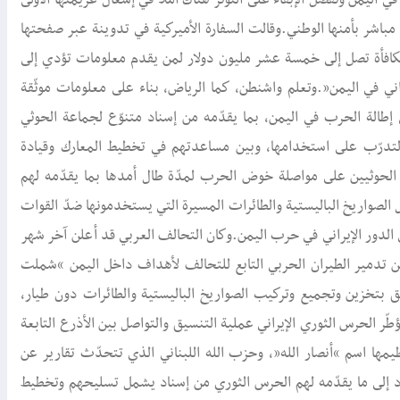
مباشر بأمنها الوطني.وقالت السفارة الأميركية في تدوينة عبر صفحتها
كافأة تصل إلى خمسة عشر مليون دولار لمن يقدم معلومات تؤدي إلى
ني في اليمن”.وتعلم واشنطن، كما الرياض، بناء على معلومات موثّقة
في إطالة الحرب في اليمن، بما يقدّمه من إسناد متنوّع لجماعة الحوثي
التدرّب على استخدامها، وبين مساعدتهم في تخطيط المعارك وقيادة
 الحوثيين على مواصلة خوض الحرب لمدّة طال أمدها بما يقدّمه لهم
ل الصواريخ الباليستية والطائرات المسيرة التي يستخدمونها ضدّ القوات
 الدور الإيراني في حرب اليمن.وكان التحالف العربي قد أعلن آخر شهر
ن تدمير الطيران الحربي التابع للتحالف لأهداف داخل اليمن “شملت
علّق بتخزين وتجميع وتركيب الصواريخ الباليستية والطائرات دون طيار،
ّر الحرس الثوري الإيراني عملية التنسيق والتواصل بين الأذرع التابعة
مها اسم “أنصار الله”، وحزب الله اللبناني الذي تتحدّث تقارير عن
د إلى ما يقدّمه لهم الحرس الثوري من إسناد يشمل تسليحهم وتخطيط