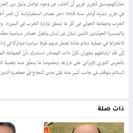
معاركهموسبق لتقرير غربي أن كشف عن وجود تواصل وثيق بين الحزب وا
في تقرير نشرته أواخر سنة 2018 “عن مصادر است
الحزب وجماعة الحوثي في كل ما يتعلق بإدارة الحرب في اليمن”. و
والمسيرة الحوثيتين اللتين تبثان من لبنان.وتقول مصادر سياسية مطّلع
الانخراط في عملية سلام جادّة تجعل منهم طرفا سياسيا مشاركا في إدار
إلى فكّ ارتباطهم بطهران.لكنّ ذات المصادر تستدرك بأنّ الجماعة المت
بالحرس الثوري الإيراني على قرارها، وخصوصا ما يتعلّق منه بقضية ا
السلام يتوقّف في جانب كبير منه على مدى النجاح في محاصرة الدور ال
ذات صلة