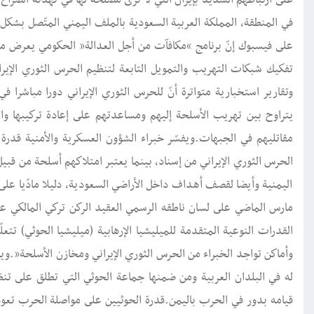
في المنطقة، المملكة العربية السعودية بالملف اليمني المتّصل بشكل 
على فيسبوك إنّ برنامج “مكافآت من أجل العدالة” الحكومي يعرض م
تفكيك شبكات التهريب والتمويل التابعة لتنظيم الحرس الثوري الإيرا
وتقارير استخبارية متواترة أنّ للحرس الثوري الإيراني دورا مباشرا 
يتراوح بين تهريب الأسلحة إليهم ومساعدتهم على إعادة تركيبها و
مقاتليهم في الجبهات.ويفسّر خبراء الشؤون العسكرية والأمنية قدرة
الحرس الثوري الإيراني من إسناد، بينما يعتبر امتلاكهم أسلحة من قبي
اليمنية وأيضا لقصف أهداف داخل الأراضي السعودية، دليلا مادّيا على
مارس الماضي على لسان ناطقه الرسمي العقيد الركن تركي المالكي ع
القدرات النوعية المتقدمة للميليشيا الإرهابية (ميليشيا الحوثي) تت
وأماكن تواجد الخبراء من الحرس الثوري الإيراني ومخازن الأسلحة”.ويؤط
له في البلدان العربية ومن ضمنها جماعة الحوثي التي تطلق على تنظي
قيامه بدور في الحرب باليمن.قدرة الحوثيين على مواصلة الحرب تعو