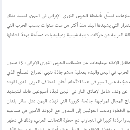
لومات تتعلّق بأنشطة الحرس الثوري الإيراني في اليمن، لتعيد بذلك
استقرار التي يشهدها البلد منذ أكثر من ست سنوات بسبب الحرب التي
قة العربية من حركات دينية شيعية وميليشيات مسلّحة يمتدّ نشاطها
ويبلغ مقدار المكافأة التي أعلنت السفارة الأميركية باليمن عن رصدها مقابل الإدلاء بمعلومات عن “شبكات الحرس الثوري الإيراني” 15 مليون
الحرب في اليمن والبدء بعملية سلام جادّة تنهي الصراع المسلّح الذي
مشجّعة على السير في هذا الاتّجاه، أعلن التحالف العربي الذي تقوده
، عن وقف شامل لإطلاق النار في اليمن لمدّة أسبوعين قابلة للتمديد
 المجال لمواجهة جائحة كورونا التي تهدّد اليمن مثل سائر بلدان
بيو الخطوة ودعت الحوثيين إلى التعاون مع الموفد الأممي في مساعيه
أبدوا تردّدا كبيرا في التجاوب مع خطوة التحالف العربي، وذلك في مظهر
 اليمن وتفضّل الإبقاء على التوتّر هناك أملا في إشغال غريمتها الأولى