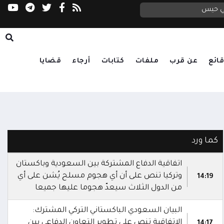
التحالف: إصابة 11 مدنياً بينهم طفل وامرأة في اعتداء حوثي على نجران
العليمي يتابع تداعيات الاعتداء الحوثي على مأرب وحضرموت.. ويوجه بالرد الحازم ورعاية الجرحى وتكريم الشهداء
في حيس
ائع
عن قرب
ملفات
كتابات
أرجاء
قضايا
كما ورد
اتفاقية الدفاع المشتركة بين السعودية وباكستان
وتركيا تنص على أن أي هجوم مسلح يُشن على أي
14:19
من الدول الثلاث سيعدّ هجوما عليها جميعا
البيان السعودي الباكستاني التركي المشترك:
الاتفاقية تنص على تطوير التعاون الدفاعي بين
14:17