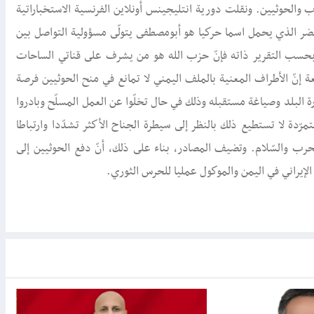
لحوثيين. ونقلت دورية انتليجينس أونلاين الفرنسية الاستخباراتية
خباراتية أنّ ناصر أخضر الذي يحمل اسما حركيا هو أبومصطفى يتولّى مسؤولية التواصل بين
بحسب التقرير ذاته فإنّ حزب الله هو من يشرف على قناتي الساحات
ة إنّ الأطراف المعنية بالملف اليمني لا تمانع في منح الحوثيين فرصة
ة البلد وصياغة مستقبله وذلك في حال تخلّوا عن العمل المسلّح وبادروا
مرّدة لا تستطيع ذلك بالنظر إلى سيطرة الجناح الأكثر تشدّدا وارتباطا
لحرب والسّلام. وتضيف المصادر، بناء على ذلك، أنّ دفع الحوثيين إلى
إيراني في اليمن والموكول عمليا للحرس الثوري.