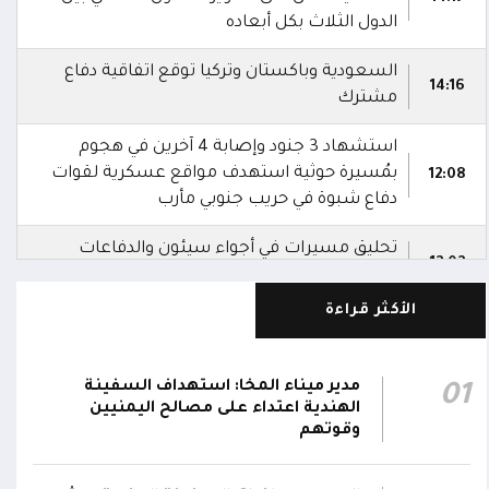
الدول الثلاث بكل أبعاده
السعودية وباكستان وتركيا توقع اتفاقية دفاع
14:16
مشترك
استشهاد 3 جنود وإصابة 4 آخرين في هجوم
بمُسيرة حوثية استهدف مواقع عسكرية لقوات
12:08
دفاع شبوة في حريب جنوبي مأرب
تحليق مسيرات في أجواء سيئون والدفاعات
12:02
تتصدى لها
الأكثر قراءة
صاروخ حوثي يستهدف مخيماً للنازحين في مأرب
ويصيب عدداً منهم.. وصاروخ آخر يطول تجمعات
11:57
سكنية
مدير ميناء المخا: استهداف السفينة
01
الهندية اعتداء على مصالح اليمنيين
تلفزيون حكومي: الدفاعات الجوية تُسقط مسيرات
وقوتهم
11:54
حوثية أُطلقت باتجاه مدينة مأرب