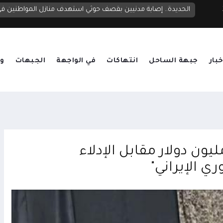
الحديدة.. إصابة مدنيين بقصف حوثي استهدف منازل المواطنين 
خبار
جبهة الساحل
انتهاكات
في الواجهة
الجبهات
وق
ارة الأميركية باليمن ترصد 15 مليون دولار مقابل الإدلاء
 الإيراني"