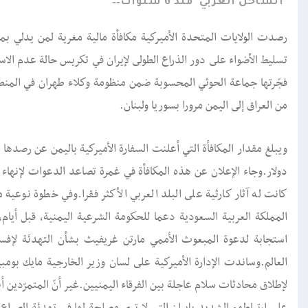
الساحل الغربي
منذ 6 سنوات
رصدت الولايات المتحدة الأميركية مكافأة مالية مغرية لمن يدلي بمع
تسليط الأضواء على دور الذراع الطولى لإيران في تكريس حالة عدم ال
فجّرتها جماعة الحوثي المحسوبة ضمن منظومة وكلاء طهران في المنط
من العراق إلى اليمن مرورا بسوريا ولبنان.
دولار.وجاء الإعلان عن هذه المكافأة في غمرة تصاعد الدعوات لإنهاء 
كانت له آثار كارثية على البلد العربي الأكثر فقرا.وفي خطوة نوعية 
المملكة العربية السعودية دعما للحكومة الشرعية اليمنية، قبل أيام
استجابة لدعوة المبعوث الأممي مارتن غريفيث بشأن التهدئة لإفساح
العالم.وساندت الإدارة الأميركية على لسان وزير الخارجية مايك بوم
لإطلاق محادثات سلام عاجلة بين الفرقاء اليمنيين.غير أنّ المتمرّدين 
على ارتباطهم الشديد بإيران التي لا ترى مصلحة لها في تهدئة الصراع في