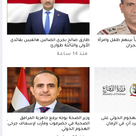
 إصابة 11 مدنياً بينهم طفل وامرأة
طارق صالح يجري اتصالين هاتفيين بقائدي
العل
جران
الأولى والثالثة طوارئ
مأرب
الجر
منذ 14 ساعة
منذ 13 
لهجوم الحوثي على
وزير الصحة يوجه برفع جاهزية المرافق
المك
 آتٍ في الزمان
الصحية في حضرموت ومأرب لإسعاف جرحى
تُنه
الهجوم الحوثي
منذ 16 