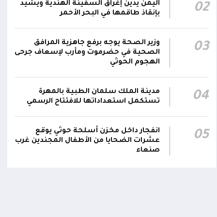
اليمن يدين إغراق السفينة الهندية ويشيد
02
عاجل| فشل إطلاق صاروخ باليستي حوثي من ذي
بإنقاذ طاقمها في البحر الأحمر
السفال بمحافظة إب.. وإصابة عدد من عناصر
02:08
المليشيا ونقلهم إلى مستشفى الرفاعي بمدينة
القاعدة
وزير الصحة يوجه برفع جاهزية المرافق
03
الصحية في حضرموت ومأرب لإسعاف جرحى
الهجوم الحوثي
مدينة الملك سلمان الطبية بالمهرة
04
تستكمل استعداداتها للافتتاح الرسمي
انفجار داخل مخزن أسلحة حوثي يوقع
05
عشرات الضحايا من الأطفال المجندين غرب
صنعاء