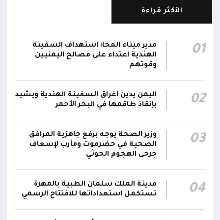
الأكثر قراءة
الإعلام العسكري للمقاومة الوطنية: قوات
المقاومة الوطنية أحبطت محاولة لاستهداف
18:25
سفينة نفطية قبالة محطة كهرباء المخا باستخدام
مدير ميناء المخا: استهداف السفينة
01
زورق مفخخ
الهندية اعتداء على مصالح اليمنيين
وقوتهم
المقاومة الوطنية تدمر زورقاً حوثياً مفخخاً حاول
استهداف سفينة نفطية بالقرب من محطة
18:13
اليمن يدين إغراق السفينة الهندية ويشيد
02
الكهرباء بالمخا
بإنقاذ طاقمها في البحر الأحمر
وزير الصحة: القصف الحوثي استهدف أحياءً سكنية
ومخيماتٍ للنازحين في مأرب وخلف شهيدين و14
15:22
وزير الصحة يوجه برفع جاهزية المرافق
03
جريحاً
الصحية في حضرموت ومأرب لإسعاف
جرحى الهجوم الحوثي
مدينة الملك سلمان الطبية بالمهرة
04
تستكمل استعداداتها للافتتاح الرسمي