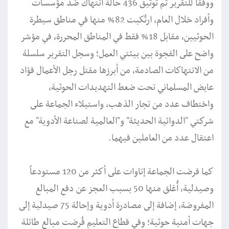
ووفقاً للتقرير تم توثيق 436 حالة انتهاك ضد مؤسسات
وأفراد خلال العام، ارتُكبت 82% منها في مناطق سيطرة
الحوثيين، مقابل 18% فقط في المناطق المحررة، في مؤشر
واضح على الفجوة بين بيئتي العمل؛ وسجل التقرير سلسلة
من الانتهاكات الصادمة، من أبرزها مقتل رجل الأعمال فؤاد
عايض المسلماني تحت ضغط التهديدات الحوثية،
واختطاف عدد من تجار الذهب، واستيلاء الجماعة على
شركتي "الدوائية الحديثة" و"العالمية لصناعة الأدوية" مع
اعتقال عدد من العاملين فيهما.
كما فرضت الجماعة إتاوات على أكثر من 120 مستودعاً
وصيدلية، أُغلق منها 50 بسبب العجز عن دفع المبالغ
المفروضة، إضافة إلى مصادرة أدوية وإحالة 75 صيدلية إلى
جهات أمنية حوثية؛ وفي قطاع التعليم فُرضت مبالغ طائلة