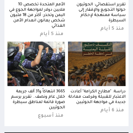
تقرير استقصائي: الحوثيون
الأمم المتحدة تخصص 10
تقري
في
حولوا التجويع والإفقار إلى
ملايين دولار لمواجهة الجوع في
حولوا
من 18 مليون
سياسة ممنهجة لإحكام
اليمن وتحذر: أكثر من 18 مليون
سياس
السيطرة
شخص يعانون انعدام الأمن
السي
الغذائي
منذ 5 أيام
منذ 5 
منذ 5 أيام
دراسة: "مطارح الكرامة" أعادت
3665 انتهاكاً و31 ألف جريمة
دراس
م
الاعتبار للقبيلة وفرضت معادلة
خلال عام ونصف.. تقرير يرسم
الاع
جديدة في مواجهة الحوثيين
صورة قاتمة لمناطق سيطرة
جديد
الحوثيين
منذ 6 أيام
منذ 6 
منذ أسبوع