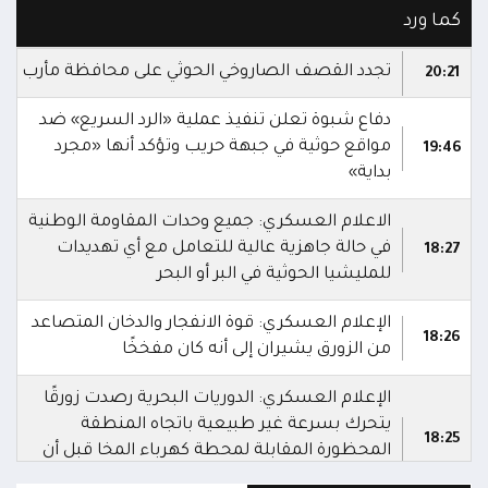
كما ورد
تجدد القصف الصاروخي الحوثي على محافظة مأرب
20:21
دفاع شبوة تعلن تنفيذ عملية «الرد السريع» ضد
مواقع حوثية في جبهة حريب وتؤكد أنها «مجرد
19:46
بداية»
الاعلام العسكري: جميع وحدات المقاومة الوطنية
في حالة جاهزية عالية للتعامل مع أي تهديدات
18:27
للمليشيا الحوثية في البر أو البحر
الإعلام العسكري: قوة الانفجار والدخان المتصاعد
18:26
من الزورق يشيران إلى أنه كان مفخخًا
الإعلام العسكري: الدوريات البحرية رصدت زورقًا
يتحرك بسرعة غير طبيعية باتجاه المنطقة
18:25
المحظورة المقابلة لمحطة كهرباء المخا قبل أن
تتعامل معه بالسلاح المناسب وتدمره