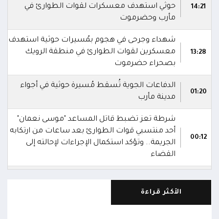
حوثي استهدف معسكرات لقوات الطوارئ في
14:21
مأرب وحضرموت
شهداء وجرحى في هجوم بمُسيرات حوثية استهدف
معسكرين لقوات الطوارئ في منطقة الرويك
13:28
بصحراء حضرموت
الدفاعات الجوية تُسقط مُسيرة حوثية في أجواء
01:20
مدينة مأرب
شرطة تعز تضبط قاتل المساعد "موسى نعمان"
أحد منتسبي قوات الطوارئ بعد ساعات من ارتكابه
00:12
الجريمة.. وتؤكد استكمال الإجراءات لإحالته إلى
القضاء
مركز الملك سلمان يوقع برنامجاً لإعادة تأهيل
وتجهيز 11 منشأة صحية في لحج والضالع
23:16
الأكثر قراءة
وسقطرى يستفيد منها أكثر من 112 ألف شخص