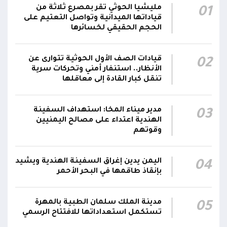
الحوثيون يزعمون استهداف ثاني ناقلة نفط
مليشيا الحوثي تقر بمصرع ثلاثة من
01
سعودية خلال 24 ساعة بصاروخ باليستي في خليج
22:01
قياداتها الميدانية وتواصل التعتيم على
عدن
الحجم الحقيقي لخسائرها
الشركة اليمنية للغاز: أعمال الصيانة أوشكت على
قيادات الصف الأول الحوثية تتوارى عن
02
الانتهاء وإمدادات الغاز ستعود تدريجياً لتغطية
21:45
الأنظار.. استنفار أمني وتحركات سرية
احتياجات كافة المحافظات
تنقل كبار القادة إلى معاقلها
رئيس مجلس القيادة يُصدر قراراً بتعيين يحيى
محمد كزمان وكيلاً لقطاع الأمن الداخلي، وأحمد
مدير ميناء المخا: استهداف السفينة
03
21:18
الهندية اعتداء على مصالح اليمنيين
سعد السقطري وكيلاً لقطاع الأمن الخارجي؛ في
وقوتهم
الجهاز المركزي لأمن الدولة
اليمن يدين إغراق السفينة الهندية ويشيد
04
بإنقاذ طاقمها في البحر الأحمر
مدينة الملك سلمان الطبية بالمهرة
05
تستكمل استعداداتها للافتتاح الرسمي