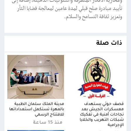
ومحاربة الأفكار المتطرفة والسلوكيات الدخيلة، إضافة إلى
تأييد مبادرة صلح قبلي لمدة عامين لمعالجة قضايا الثأر
وتعزيز ثقافة التسامح والسلام.
ذات صلة
قصف حوثي يستهدف
مدينة الملك سلمان الطبية
قصف
ها
معسكرات الجيش بعد
بالمهرة تستكمل استعداداتها
معس
نجاحات أمنية في تفكيك
للافتتاح الرسمي
نجاح
شبكات التهريب والخلايا
شبكا
منذ 15 ساعة
الإجرامية
الإجر