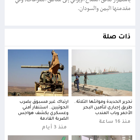
مقدمتها اليمن والسودان.
ذات صلة
تحرير الحديدة وموانئها الثلاثة..
ارتباك غير مسبوق يضرب
تحرير
طريق إجباري لتأمين البحر
الحوثيين.. استنفار أمني
طريق
الأحمر وباب المندب
وعسكري يكشف هواجس
الأح
الضربة القادمة
منذ 16 ساعة
منذ 16 
منذ 3 أيام