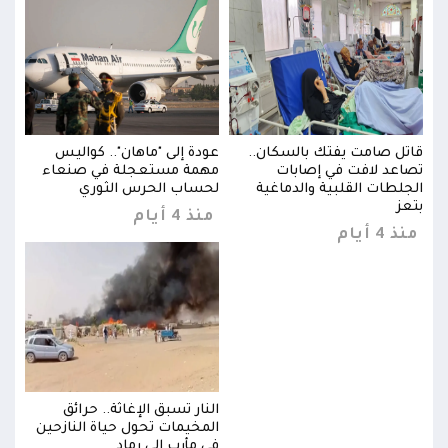
قاتل صامت يفتك بالسكان..
عودة إلى "ماهان".. كواليس
قاتل
تصاعد لافت في إصابات
مهمة مستعجلة في صنعاء
تصاع
الجلطات القلبية والدماغية
لحساب الحرس الثوري
الجل
بتعز
بتعز
منذ 4 أيام
منذ 4 أيام
منذ 4 
النار تسبق الإغاثة.. حرائق
ين
المخيمات تحول حياة النازحين
في مأرب إلى رماد