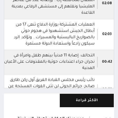
السفال بمحافظة إب.. وإصابة عدد من عناصر
02:08
المليشيا ونقلهم إلى مستشفى الرفاعي بمدينة
القاعدة
العمليات المشتركة بوزارة الدفاع تنعى 17 من
أبطال الجيش استشهدوا في هجوم حوثي
02:03
بالصواريخ الباليستية والمسيرات.. وتؤكد: الرد
سيكون رادعاً واستعادة الدولة مستمرة
التحالف: إصابة 11 مدنياً بينهم طفل وامرأة في
نجران جراء اعتداءات حوثية بالمقذوفات على الأعيان
00:42
المدنية
نائب رئيس مجلس القيادة الفريق أول ركن طارق
صالح: جرائم الحوثي لن تثني القوات المسلحة عن
00:29
أداء واجبها الوطني واستعادة الدولة وعاصمتها
صنعاء
الأكثر قراءة
نائب رئيس مجلس القيادة الفريق أول ركن طارق
صالح يشيد بالروح القتالية العالية لكافة منتسبي