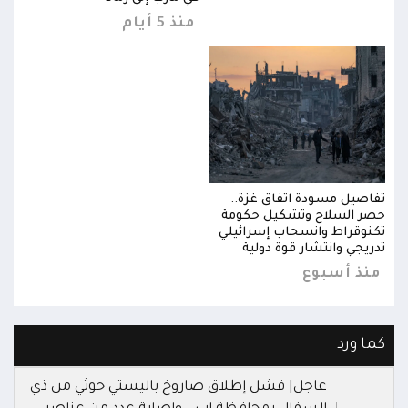
منذ 5 أيام
تفاصيل مسودة اتفاق غزة..
تفاص
حصر السلاح وتشكيل حكومة
حصر 
تكنوقراط وانسحاب إسرائيلي
تكنو
تدريجي وانتشار قوة دولية
تدري
منذ أسبوع
من
كما ورد
عاجل| فشل إطلاق صاروخ باليستي حوثي من ذي