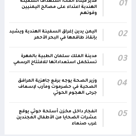
مدير ميناء المخا: استهداف السفينة
01
00:28
الفرقتين الأولى والثالثة وحسن التعامل مع الموقف
الهندية اعتداء على مصالح اليمنيين
وقوتهم
وثبات المقاتلين في مواقعهم
الفريق أول ركن طارق صالح يعزي في اتصالين
اليمن يدين إغراق السفينة الهندية ويشيد
02
هاتفيين قائدي الفرقتين الأولى والثالثة طوارئ في
00:26
بإنقاذ طاقمها في البحر الأحمر
استشهاد عدد من الأبطال بالهجوم الحوثي الغادر
اللجنة الأمنية بحضرموت تدين هجوم مليشيا
مدينة الملك سلمان الطبية بالمهرة
03
تستكمل استعداداتها للافتتاح الرسمي
الحوثي على القوات المسلحة وتؤكد استمرار
00:21
العمليات الأمنية والعسكرية لحماية الأمن
والاستقرار
وزير الصحة يوجه برفع جاهزية المرافق
04
الصحية في حضرموت ومأرب لإسعاف
جدد #المكتب_السياسي تمسكه بمواصلة النضال
جرحى الهجوم الحوثي
إلى جانب الشعب اليمني وقوى الصف الجمهوري،
23:05
مؤكداً الاستعداد لتقديم التضحيات حتى تحرير البلاد
انفجار داخل مخزن أسلحة حوثي يوقع
05
واستعادة العاصمة صنعاء وإنهاء الانقلاب
عشرات الضحايا من الأطفال المجندين
غرب صنعاء