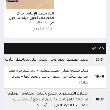
النار تسبق الإغاثة.. حرائق
ين
المخيمات تحول حياة النازحين
في مأرب إلى رماد
منذ 6 أيام
كما ورد
تجدد القصف الصاروخي الحوثي على محافظة مأرب
20:21
دفاع شبوة تعلن تنفيذ عملية «الرد السريع» ضد
مواقع حوثية في جبهة حريب وتؤكد أنها «مجرد
19:46
بداية»
الاعلام العسكري: جميع وحدات المقاومة الوطنية
في حالة جاهزية عالية للتعامل مع أي تهديدات
18:27
للمليشيا الحوثية في البر أو البحر