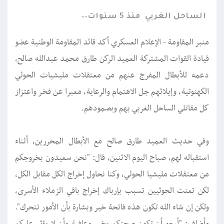
الساحل الغربي
منذ 5 سنوات
منبر المقاومة - الإعلام العسكري أكد قائد المقاومة الوطنية عضو
قيادة القوات المشتركة العميد الركن طارق محمد عبدالله صالح،
دعمه للأبطال المفرج عنهم من معتقلات مليشيات الحوثي
الكهنوتية، وإيلائهم جل الاهتمام والرعاية، معبرا عن فخر واعتزاز
كل مقاتلي الساحل الغربي بهم وبصمودهم.
وفي حديث العميد طارق صالح مع الأبطال المحررين، أثناء
استقباله لهم، صباح اليوم الاثنين، قال: "نحن سعيدون بخروجكم
من معتقلات مليشيا الحوثي، وكنا نحاول إخراج الكل مقابل الكل،
لكن تعنت الحوثيين تسبب بإرباك إخراج باقي الزملاء الأسرى،
ولكن إن شاء الله تكون هذه فاتحة خير وبشارة بأن الأمور تتحرك".
وأضاف: "أرجو أن تكون صحتكم بخير وعافية وأن لا يؤثر عليكم