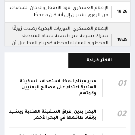
الإعلام العسكري: قوة الانفجار والدخان المتصاعد
18:26
من الزورق يشيران إلى أنه كان مفخخًا
الإعلام العسكري: الدوريات البحرية رصدت زورقًا
يتحرك بسرعة غير طبيعية باتجاه المنطقة
18:25
المحظورة المقابلة لمحطة كهرباء المخا قبل أن
تتعامل معه بالسلاح المناسب وتدمره
الأكثر قراءة
الإعلام العسكري للمقاومة الوطنية: قوات
المقاومة الوطنية أحبطت محاولة لاستهداف
18:25
سفينة نفطية قبالة محطة كهرباء المخا باستخدام
مدير ميناء المخا: استهداف السفينة
01
زورق مفخخ
الهندية اعتداء على مصالح اليمنيين
وقوتهم
المقاومة الوطنية تدمر زورقاً حوثياً مفخخاً حاول
استهداف سفينة نفطية بالقرب من محطة
18:13
اليمن يدين إغراق السفينة الهندية ويشيد
02
الكهرباء بالمخا
بإنقاذ طاقمها في البحر الأحمر
وزير الصحة: القصف الحوثي استهدف أحياءً سكنية
ومخيماتٍ للنازحين في مأرب وخلف شهيدين و14
15:22