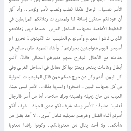
الأَسر نفسيا.. الرجال هكذا تَغلب وتُغلب تَأسر وتُؤسر.. وأنا أثق
أن عودتكم ستكون إضافة لنا ولمعنويات زملائكم المرابطين في
الخطوط الأمامية بجبهات الساحل الغربي، عندما يرون زملاءهم
الذين قاتلوا معهم وأسرتهم المليشيات الكهنوتية تحرروا و
أصبحوا اليوم متواجدين بجوارهم ". وأشاد العميد طارق صالح في
حديثه مع الأبطال المفرج عنهم بدورهم النضالي قائلاً: "أنتم
أبطال وهامات يفتخر ويعتز بها كل مقاتل في الساحل الغربي وفي
كل اليمن، أنتم وكل من خرج معكم ممن قاتل المليشيات الحوثية
في كل جبهات اليمن.. افتخروا واعتزوا بذلك.. الأسر ليس عيبًا،
العيب من خان زميله وقضيته وترك سلاحه، أما من أُسر فالرجال
تُغلب". مضيفًا: "الأَسر وسام شرف لكم مدى الحياة.. شرف أنكم
أُسرتم أثناء القتال وخرجتم بعملية تبادل أسرى.. لا أحد يقلل من
شأنكم.. ولا أحد يقلل من معنوياتكم.. وكونوا رافدا معنويا