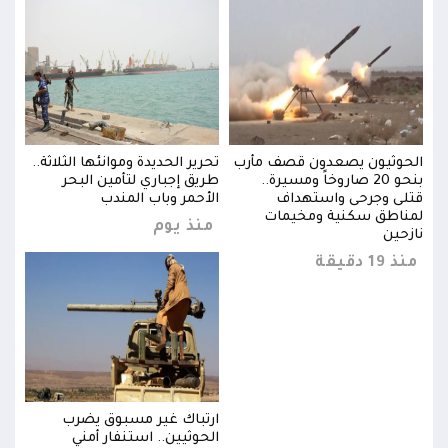
ة..
الحوثيون يصعدون قصف مأرب
تحرير الحديدة وموانئها الثلاثة..
الحو
بنحو 20 صاروخاً ومسيرة..
طريق إجباري لتأمين البحر
قتلى وجرحى واستهداف
الأحمر وباب المندب
قتلى
لمناطق سكنية ومخيمات
لمنا
منذ يوم
نازحين
نازح
منذ 19 دقيقة
منذ 19 د
ارتباك غير مسبوق يضرب
الحوثيين.. استنفار أمني